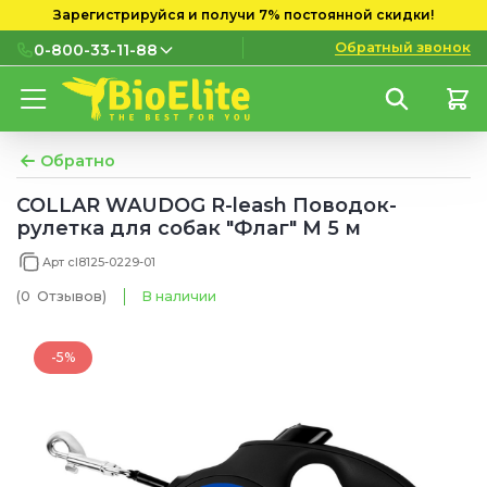
Зарегистрируйся и получи 7% постоянной скидки!
Обратный звонок
0-800-33-11-88
0-800-33-11-88
Бесплатно с городских и
мобильных номеров
Обратно
(097) 133 11 88
COLLAR WAUDOG R-leash Поводок-
рулетка для собак "Флаг" М 5 м
(095) 133 11 88
Арт cl8125-0229-01
(073) 133 11 88
(0
Отзывов
)
В наличии
-5%