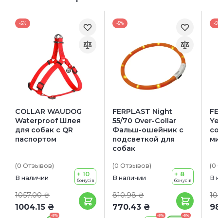
-5%
-5%
-
COLLAR WAUDOG
FERPLAST Night
FE
Waterproof Шлея
55/70 Over-Collar
Y
для собак c QR
Фальш-ошейник с
с
паспортом
подсветкой для
м
собак
(0
Отзывов
)
(0
Отзывов
)
(0
+ 10
+ 8
В наличии
В наличии
В 
бонусів
бонусів
1057.00 ₴
810.98 ₴
10
1004.15 ₴
770.43 ₴
9
-5%
-5%
-5%