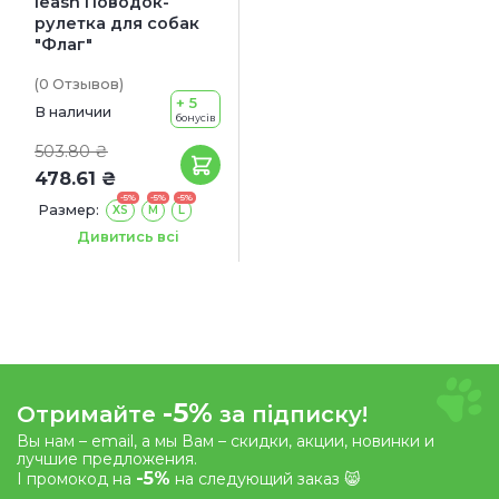
leash Поводок-
рулетка для собак
"Флаг"
(0
Отзывов
)
+ 5
В наличии
бонусів
503.80 ₴
478.61 ₴
-5%
-5%
-5%
Размер:
XS
М
L
Длина:
3 м
5 м
Дивитись всі
-5%
Отримайте
за підписку!
Вы нам – email, а мы Вам – скидки, акции, новинки и
лучшие предложения.
-5%
І промокод на
на следующий заказ 😸