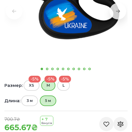
-5%
-5%
-5%
Размер:
XS
М
L
Длина:
3 м
5 м
700.7₴
+ 7
бонусів
665.67₴