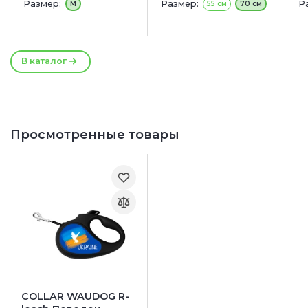
Размер:
Размер:
Р
М
55 см
70 см
4
5
6
В каталог
Просмотренные товары
COLLAR WAUDOG R-