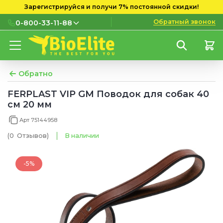
Зарегистрируйся и получи 7% постоянной скидки!
Обратный звонок
0-800-33-11-88
0-800-33-11-88
Бесплатно с городских и
мобильных номеров
Обратно
(097) 133 11 88
FERPLAST VIP GM Поводок для собак 40
см 20 мм
(095) 133 11 88
Арт 75144958
(073) 133 11 88
(0
Отзывов
)
В наличии
-5%