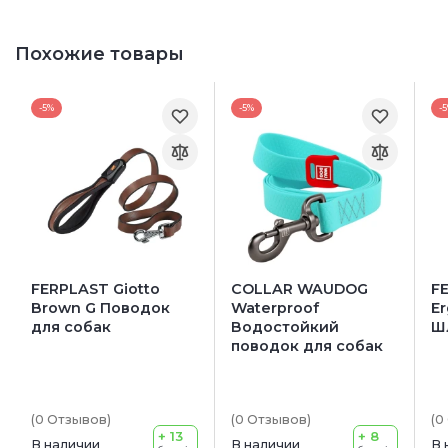
Похожие товары
-5%
-5%
-
FERPLAST Giotto
COLLAR WAUDOG
F
Brown G Поводок
Waterproof
Er
для собак
Водостойкий
Ш
поводок для собак
(0
Отзывов
)
(0
Отзывов
)
(0
+ 13
+ 8
В наличии
В наличии
В 