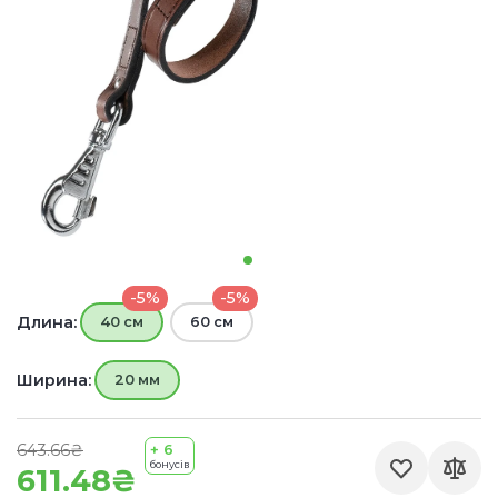
-5%
-5%
Длина:
40 см
60 см
Ширина:
20 мм
643.66₴
+ 6
бонусів
611.48₴