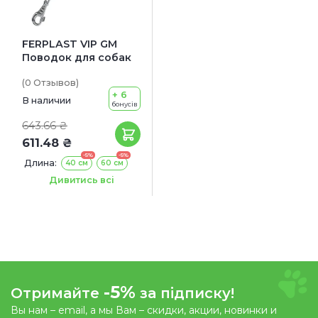
FERPLAST VIP GM
Поводок для собак
(0
Отзывов
)
+ 6
В наличии
бонусів
643.66 ₴
611.48 ₴
-5%
-5%
Длина:
40 см
60 см
Ширина:
20 мм
Дивитись всі
-5%
Отримайте
за підписку!
Вы нам – email, а мы Вам – скидки, акции, новинки и