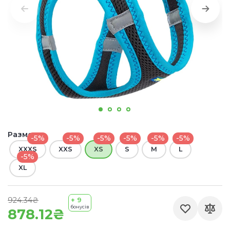
Размер:
-5%
-5%
-5%
-5%
-5%
-5%
XXXS
XXS
XS
S
М
L
-5%
XL
924.34₴
+ 9
бонусів
878.12₴