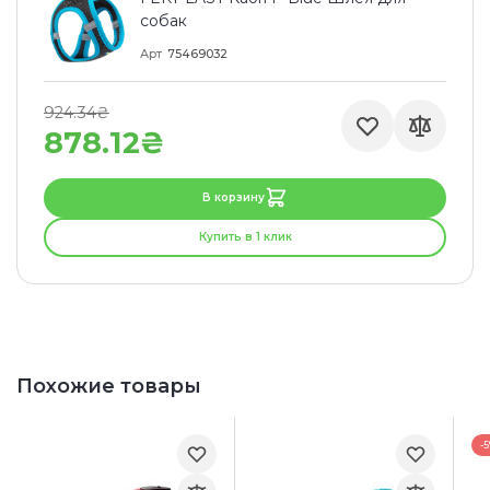
собак
Арт
75469032
924.34₴
878.12₴
В корзину
Купить в 1 клик
Похожие товары
-