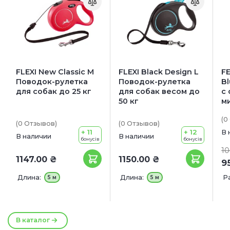
FLEXI New Classic М
FLEXI Black Design L
FE
Поводок-рулетка
Поводок-рулетка
B
для собак до 25 кг
для собак весом до
с
50 кг
м
(0
(0
Отзывов
)
(0
Отзывов
)
+ 11
+ 12
В 
В наличии
В наличии
бонусів
бонусів
10
1147.00 ₴
1150.00 ₴
9
Длина:
Длина:
Р
5 м
5 м
4
5
6
В каталог