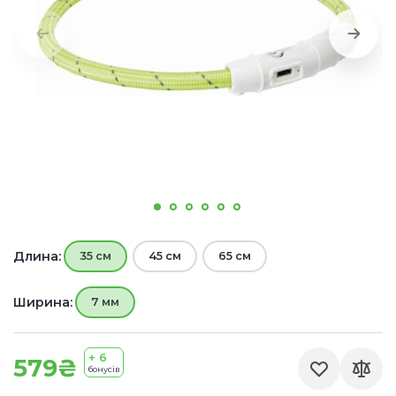
Длина:
35 см
45 см
65 см
Ширина:
7 мм
+ 6
579₴
бонусів