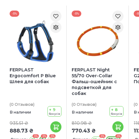
-5%
-5%
-
FERPLAST
FERPLAST Night
FE
Ergocomfort P Blue
55/70 Over-Collar
G2
Шлея для собак
Фальш-ошейник с
П
подсветкой для
собак
(0
Отзывов
)
(0
Отзывов
)
(0
+ 9
+ 8
В наличии
В наличии
В 
бонусів
бонусів
935.51 ₴
810.98 ₴
11
888.73 ₴
770.43 ₴
1
-5%
-5%
-5%
-5%
-5%