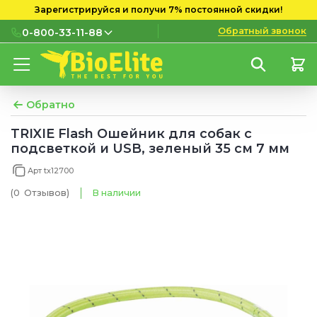
Зарегистрируйся и получи 7% постоянной скидки!
Обратный звонок
0-800-33-11-88
0-800-33-11-88
Бесплатно с городских и
мобильных номеров
Обратно
(097) 133 11 88
TRIXIE Flash Ошейник для собак с
подсветкой и USB, зеленый 35 см 7 мм
(095) 133 11 88
Арт tx12700
(073) 133 11 88
(0
Отзывов
)
В наличии