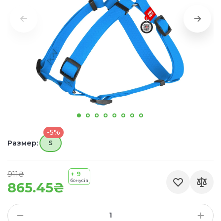
-5%
Размер:
S
911₴
+ 9
бонусів
865.45₴