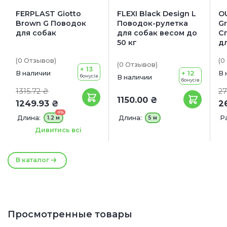
FERPLAST Giotto
FLEXI Black Design L
O
Brown G Поводок
Поводок-рулетка
Gr
для собак
для собак весом до
С
50 кг
д
(0
Отзывов
)
(0
(0
Отзывов
)
+ 13
+ 12
В наличии
В 
бонусів
В наличии
бонусів
1315.72 ₴
27
1150.00 ₴
1249.93 ₴
2
-5%
Длина:
Длина:
Р
1.2 м
5 м
S
Ширина:
20 мм
Дивитись всі
M
25 мм
X
В каталог
Просмотренные товары