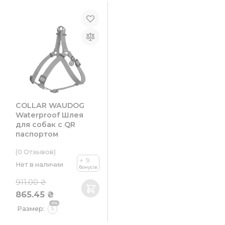
COLLAR WAUDOG
Waterproof Шлея
для собак c QR
паспортом
(0
Отзывов
)
+ 9
Нет в наличии
бонусів
911.00 ₴
865.45 ₴
-5%
Размер:
S