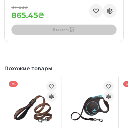
911.00₴
865.45₴
В корзину
Похожие товары
-5%
-