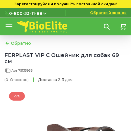
Зарегистрируйся и получи 7% постоянной скидки!
Обратный звонок
0-800-33-11-88
0-800-33-11-88
Бесплатно с городских и
мобильных номеров
Обратно
(097) 133 11 88
FERPLAST VIP С Ошейник для собак 69
см
(095) 133 11 88
Арт 75135958
(073) 133 11 88
(0
Отзывов
)
Доставка 2-3 дня
-5%