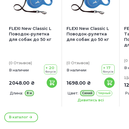
FLEXI New Classic L
FLEXI New Classic L
F
Поводок-рулетка
Поводок-рулетка
T
для собак до 50 кг
для собак до 50 кг
П
д
(0
(0
Отзывов
)
(0
Отзывов
)
+ 20
+ 17
В 
В наличии
В наличии
бонусів
бонусів
13
2048.00 ₴
1698.00 ₴
1
Длина:
Цвет:
Р
8 м
Синий
Черный
S
Длина:
8 м
Дивитись всі
L
Д
В каталог