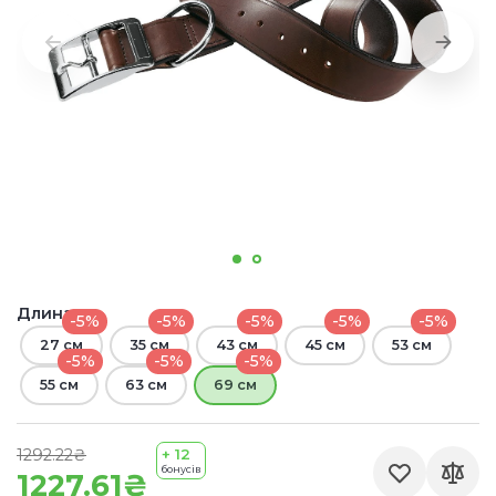
Длина:
-5%
-5%
-5%
-5%
-5%
27 см
35 см
43 см
45 см
53 см
-5%
-5%
-5%
55 см
63 см
69 см
1292.22₴
+ 12
бонусів
1227.61₴