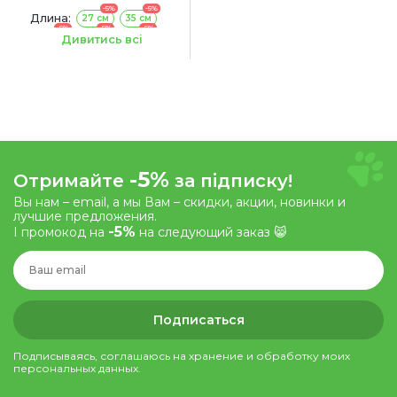
-5%
-5%
Длина:
27 см
35 см
-5%
-5%
-5%
43 см
45 см
53 см
Дивитись всі
-5%
-5%
-5%
55 см
63 см
69 см
-5%
Отримайте
за підписку!
Вы нам – email, а мы Вам – скидки, акции, новинки и
лучшие предложения.
-5%
І промокод на
на следующий заказ 😸
Подписаться
Подписываясь, соглашаюсь на хранение и обработку моих
персональных данных.