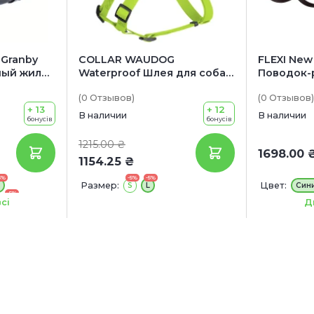
Granby
COLLAR WAUDOG
FLEXI New 
ный жилет
Waterproof Шлея для собак
Поводок-
c QR паспортом
собак до 
(0
Отзывов
)
(0
Отзывов
)
+ 13
+ 12
В наличии
В наличии
бонусів
бонусів
1215.00 ₴
1698.00 
1154.25 ₴
5%
-5%
-5%
Размер:
Цвет:
S
L
Син
-5%
 см)
Длина:
8 м
сі
Д
-5%
см)