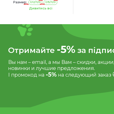
Размер:
G12/120
G15/120
-5%
-5%
G20/120
G20/150
Дивитись всі
-5%
Отримайте
за підпи
Вы нам – email, а мы Вам – скидки, акции
новинки и лучшие предложения.
-5%
І промокод на
на следующий заказ 