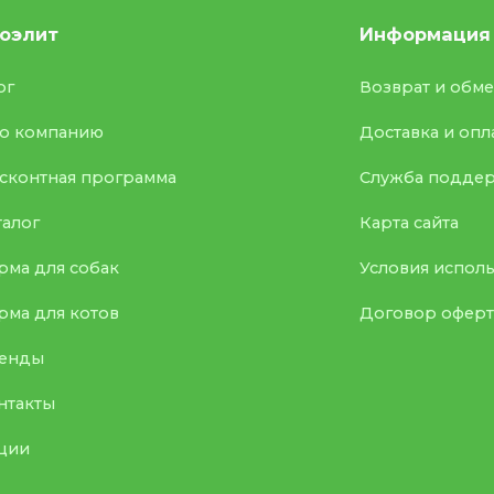
оэлит
Информация
ог
Возврат и обм
о компанию
Доставка и опл
сконтная программа
Служба подде
талог
Карта сайта
рма для собак
Условия испол
рма для котов
Договор офер
енды
нтакты
ции