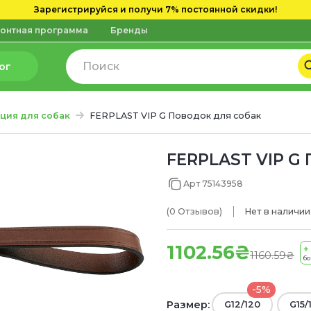
Зарегистрируйся и получи 7% постоянной скидки!
онтная программа
Бренды
ог
ция для собак
FERPLAST VIP G Поводок для собак
FERPLAST VIP G 
Арт 75143958
(0
Отзывов
)
Нет в наличии
1102.56₴
+ 
1160.59₴
бо
-5%
Размер:
G12/120
G15/