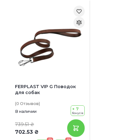
FERPLAST VIP G Поводок
для собак
(0
Отзывов
)
+ 7
В наличии
бонусів
739.51 ₴
702.53 ₴
-5%
-5%