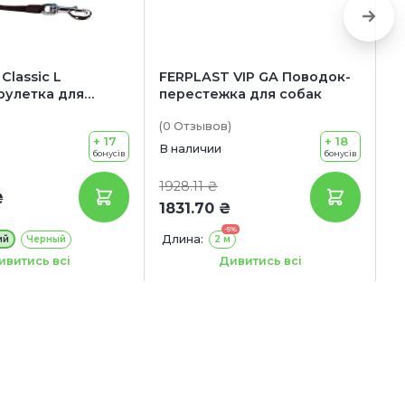
Classic L
FERPLAST VIP GA Поводок-
F
рулетка для
перестежка для собак
П
50 кг
(0
Отзывов
)
(0
+ 17
+ 18
В наличии
В 
бонусів
бонусів
1928.11 ₴
13
₴
1831.70 ₴
1
-5%
Длина:
Д
ий
Черный
2 м
Ширина:
Ш
12 мм
18 мм
22 мм
ивитись всі
Дивитись всі