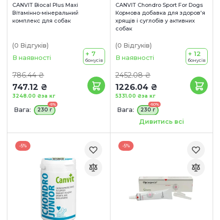
CANVIT Biocal Plus Maxi
CANVIT Chondro Sport For Dogs
Вітамінно-мінеральний
Кормова добавка для здоров'я
комплекс для собак
хрящів і суглобів у активних
собак
(0
Відгуків
)
(0
Відгуків
)
+ 7
+ 12
В наявності
В наявності
бонусів
бонусів
786.44 ₴
2452.08 ₴
747.12 ₴
1226.04 ₴
3248.00 ₴
за кг
5331.00 ₴
за кг
-5%
-50%
Вага:
Вага:
230 г
230 г
Терміни придатності:
Дивитись всі
12/08/2026
-5%
-5%