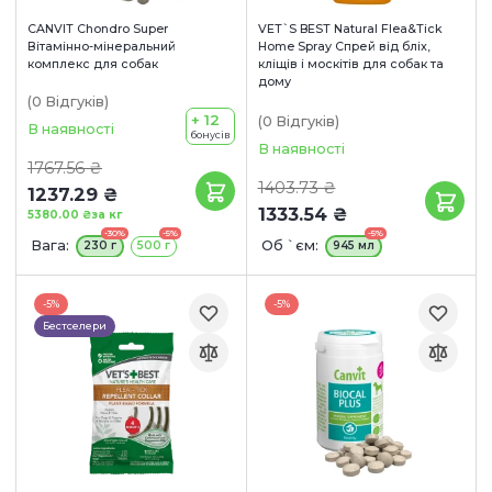
CANVIT Chondro Super
VET`S BEST Natural Flea&Tick
Вітамінно-мінеральний
Home Spray Спрей від бліх,
комплекс для собак
кліщів і москітів для собак та
дому
(0
Відгуків
)
+ 12
(0
Відгуків
)
В наявності
бонусів
В наявності
1767.56 ₴
1403.73 ₴
1237.29 ₴
1333.54 ₴
5380.00 ₴
за кг
-30%
-5%
-5%
Вага:
Об `єм:
230 г
500 г
945 мл
-5%
-5%
Бестселери