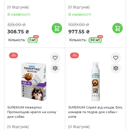
(0
Відгуків
)
(0
Відгуків
)
В наявності
В наявності
325.00 ₴
1029.00 ₴
308.75 ₴
977.55 ₴
-5%
-5%
Кількість:
Кількість:
1 шт
60 шт
-5%
-5%
SUPERIUM Невертікс
SUPERIUM Спрей від кліщів, бліх,
Протикліщові краплі на холку
комарів та ґедзів для собак і
для собак
котів
(0
Відгуків
)
(0
Відгуків
)