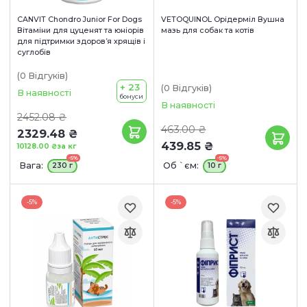
CANVIT Chondro Junior For Dogs
VETOQUINOL Орідерміл Вушна
Вітаміни для цуценят та юніорів
мазь для собак та котів
для підтримки здоров’я хрящів і
суглобів
(0
Відгуків
)
+ 23
(0
Відгуків
)
В наявності
бонуси
В наявності
2452.08 ₴
463.00 ₴
2329.48 ₴
439.85 ₴
10128.00 ₴
за кг
-5%
-5%
Вага:
Об `єм:
230 г
10 г
-5%
-5%