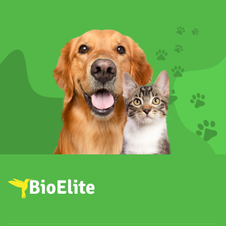
Ваш вихованець сповнений енергії, і в нього
немає проблем зі здоров'ям? Тоді для підтримки
його імунітету рекомендується використовувати
ветеринарні препарати наступних категорій:
протипаразитарні (зовнішні та внутрішні),
протигельмінтні, для регулювання статевої
активності.
Однак при виборі варто враховувати деякі
критерії:
Вік вихованця для оптимального підбору
форми застосування.
Розмір та вага собаки, які визначають
правильне дозування.
Умови життя вашого улюбленця (у будинку чи
надворі).
Загальний стан здоров'я та наявність
захворювань на момент вживання препаратів.
Порода собаки.
Густота та довжина шерсті для правильної