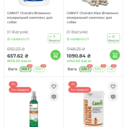
CANVIT Chondro Вітамінно-
CANVIT Chondro Maxi Вітамінно-
мінеральний комплекс для
мінеральний комплекс для
собак
собак
(0
Відгуків
)
(0
Відгуків
)
+ 7
+ 11
В наявності
В наявності
бонусів
бонусів
692.23 ₴
1148.25 ₴
657.62 ₴
1090.84 ₴
6576.00 ₴
за кг
4743.00 ₴
за кг
-5%
-5%
-5%
-5%
-5%
Вага:
Вага:
100 г
230 г
230 г
500 г
1 кг
-5%
-5%
Топ продажів
Топ продажів