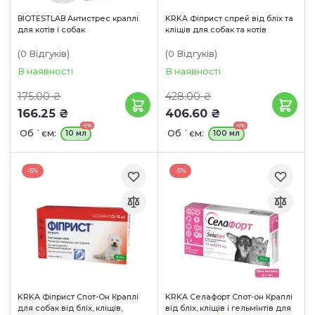
BIOTESTLAB Антистрес краплі
KRKA Фіприст спрей від бліх та
для котів і собак
кліщів для собак та котів
(0
Відгуків
)
(0
Відгуків
)
В наявності
В наявності
175.00 ₴
428.00 ₴
166.25 ₴
406.60 ₴
-5%
-5%
Об `єм:
Об `єм:
10 мл
100 мл
-5%
-5%
KRKA Фіприст Спот-Он Краплі
KRKA Селафорт Спот-он Краплі
для собак від бліх, кліщів,
від бліх, кліщів і гельмінтів для