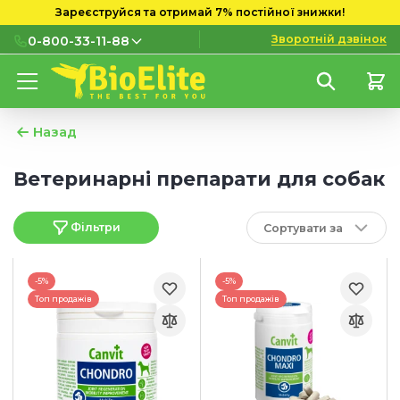
Зареєструйся та отримай 7% постійної знижки!
Зворотній дзвінок
0-800-33-11-88
0-800-33-11-88
Безкоштовно з міських і
мобільних номерів
Назад
(097) 133 11 88
Ветеринарні препарати для собак
(095) 133 11 88
Фільтри
Сортувати за
(073) 133 11 88
-5%
-5%
Топ продажів
Топ продажів