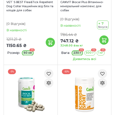
VET`S BEST Flea&Tick Repellent
CANVIT Biocal Plus Вітамінно-
Dog Collar Нашийник від бліх та
мінеральний комплекс для
кліщів для собак
собак
(0
Відгуків
)
+ 7
(0
Відгуків
)
В наявності
бонусів
В наявності
786.44 ₴
1211.21 ₴
747.12 ₴
1150.65 ₴
3248.00 ₴
за кг
-5%
-5%
-5%
-5%
Розмір:
Вага:
60 см
230 г
500 г
1 кг
Терміни придатності:
Дивитись всі
27/08/2026
-5%
-50%