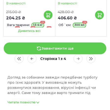
В наявності
В наявності
215.00 ₴
428.00 ₴
204.25 ₴
406.60 ₴
-5%
-5%
Вага тварини:
Об `єм:
1.5-4 кг
300 мл
-5%
-5%
-5%
4-10 кг
10-20 кг
20-40 кг
Дивитись всі
Завантажити ще
Сторінка 1 з 4
Догляд за собаками завжди передбачає турботу
про їхнє здоров'я. У вихованців можуть
розвинутися захворювання, вірусні інфекції чи
алергії. Саме тому завжди варто тримати під
рукою ефективні ветеринарні препарати для
Читати повністю
собак. У нашому інтернет-магазині представлений
широкий вибір безпечної та дієвої продукції від