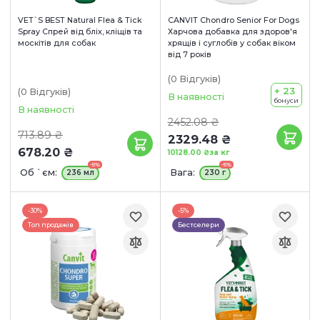
VET`S BEST Natural Flea & Tick
CANVIT Chondro Senior For Dogs
Spray Спрей від бліх, кліщів та
Харчова добавка для здоров'я
москітів для собак
хрящів і суглобів у собак віком
від 7 років
(0
Відгуків
)
+ 23
(0
Відгуків
)
В наявності
бонуси
В наявності
2452.08 ₴
713.89 ₴
2329.48 ₴
678.20 ₴
10128.00 ₴
за кг
-5%
-5%
Об `єм:
Вага:
236 мл
230 г
-30%
-5%
Топ продажів
Бестселери