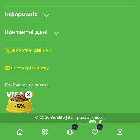
Інформація
Контактні дані
Зворотній дзвінок
Лист керівництву
Приймаємо до оплати:
© 2026 BioElite | Всі права захищені
м. Київ, проспект Литовський, 8А
0
0