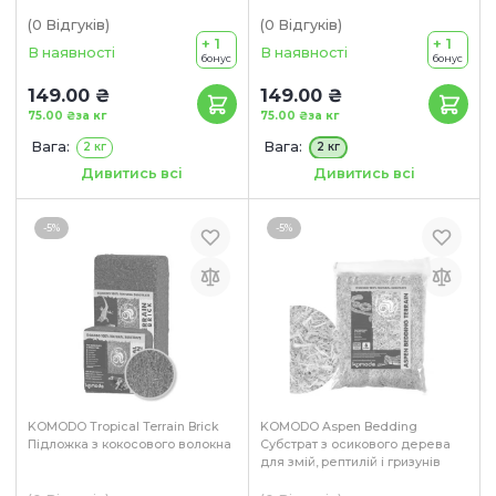
(0
Відгуків
)
(0
Відгуків
)
+ 1
+ 1
В наявності
В наявності
бонус
бонус
149.00 ₴
149.00 ₴
75.00 ₴
за кг
75.00 ₴
за кг
Вага:
Вага:
2 кг
2 кг
Розмір:
Розмір:
0.4-1.2 мм
2-4 мм
Дивитись всі
Дивитись всі
1.4-2.5 мм
-5%
-5%
KOMODO Tropical Terrain Brick
KOMODO Aspen Bedding
Підложка з кокосового волокна
Субстрат з осикового дерева
для змій, рептилій і гризунів