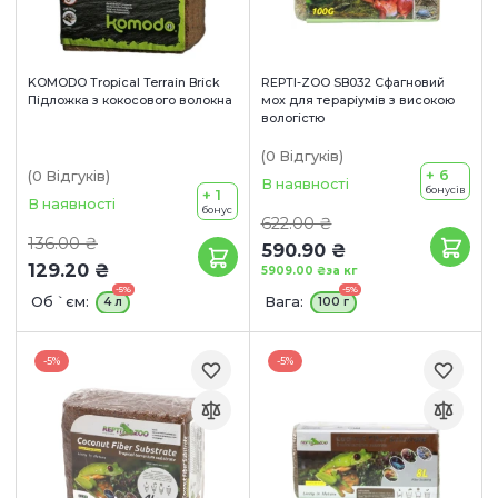
KOMODO Tropical Terrain Brick
REPTI-ZOO SB032 Сфагновий
Підложка з кокосового волокна
мох для тераріумів з високою
вологістю
(0
Відгуків
)
+ 6
(0
Відгуків
)
В наявності
бонусів
+ 1
В наявності
бонус
622.00 ₴
136.00 ₴
590.90 ₴
129.20 ₴
5909.00 ₴
за кг
-5%
-5%
Об `єм:
Вага:
4 л
100 г
-5%
-5%