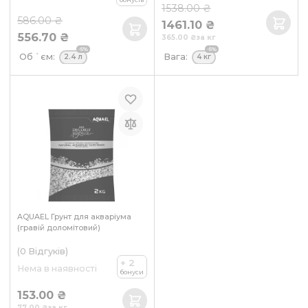
1538.00 ₴
586.00 ₴
1461.10 ₴
556.70 ₴
365.00 ₴
за кг
-5%
-5%
Об `єм:
Вага:
2.4 л
4 кг
AQUAEL Грунт для акваріума
(гравій доломітовий)
(0
Відгуків
)
+ 2
Нема в наявності
бонуси
153.00 ₴
77.00 ₴
за кг