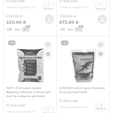
(0
Відгуків
)
(0
Відгуків
)
+ 2
+ 7
Нема в наявності
Нема в наявності
бонуси
бонусів
232.00 ₴
708.00 ₴
220.40 ₴
672.60 ₴
-5%
-5%
Об `єм:
Об `єм:
8 л
6 л
-5%
-5%
REPTI-ZOO Aspen Snake
KOMODO CaCo3 Sand Terracota
Bedding Субстрат з тополі для
Пісок для рептилій
змій та копаючих рептилій
(0
Відгуків
)
+ 15
(0
Відгуків
)
Нема в наявності
бонусів
+ 6
Нема в наявності
бонусів