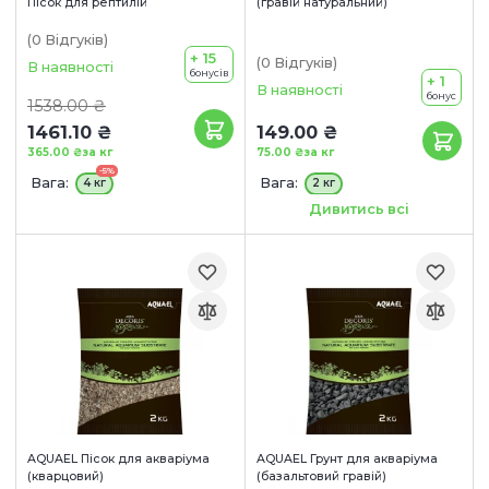
Пісок для рептилій
(гравій натуральний)
(0
Відгуків
)
+ 15
(0
Відгуків
)
В наявності
бонусів
+ 1
В наявності
бонус
1538.00 ₴
1461.10 ₴
149.00 ₴
365.00 ₴
за кг
75.00 ₴
за кг
-5%
Вага:
Вага:
4 кг
2 кг
Розмір:
3-5 мм
5-10 мм
Дивитись всі
AQUAEL Пісок для акваріума
AQUAEL Грунт для акваріума
(кварцовий)
(базальтовий гравій)