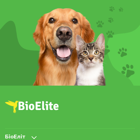
БіоЕліт