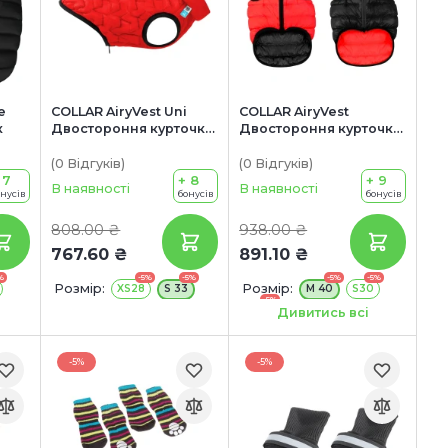
e
COLLAR AiryVest Uni
COLLAR AiryVest
к
Двостороння курточка
Двостороння курточка
для собак
для собак
(0
Відгуків
)
(0
Відгуків
)
 7
+ 8
+ 9
В наявності
В наявності
онусів
бонусів
бонусів
808.00 ₴
938.00 ₴
767.60 ₴
891.10 ₴
%
-5%
-5%
-5%
-5%
Розмір:
Розмір:
XS28
S 33
M 40
S30
-5%
M45
Дивитись всі
-5%
-5%