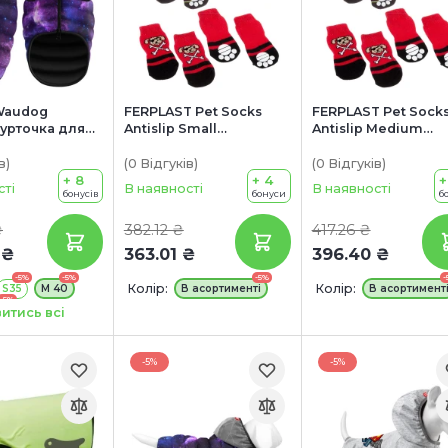
Waudog
FERPLAST Pet Socks
FERPLAST Pet Sock
Курточка для
Antislip Small
Antislip Medium
ASA21"
Шкарпетки для собак з
Шкарпетки для соб
антиковзною
антиковзною
в
)
(0
Відгуків
)
(0
Відгуків
)
+ 8
підошвою
+ 4
підошвою
+
сті
В наявності
В наявності
бонусів
бонуси
б
₴
382.12 ₴
417.26 ₴
 ₴
363.01 ₴
396.40 ₴
-5%
-5%
-5%
-
Колір:
Колір:
S35
M 40
В асортименті
В асортимент
-5%
0
итись всі
-5%
-5%