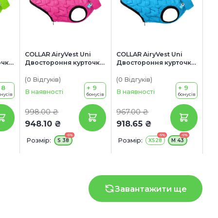
COLLAR AiryVest Uni
COLLAR AiryVest Uni
очка
Двостороння курточка
Двостороння курточка
для собак
для собак
(0
Відгуків
)
(0
Відгуків
)
 8
+ 9
+ 9
В наявності
В наявності
онусів
бонусів
бонусів
998.00 ₴
967.00 ₴
948.10 ₴
918.65 ₴
-5%
-5%
-5%
Розмір:
Розмір:
S 38
XS28
M 43
Завантажити ще