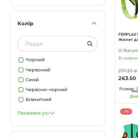
Колір
FERPLAST
Жилет д
(0
Відгукі
В наявно
Чорний
Червоний
277.37 ₴
263.50
Синій
Розмір:
Червоно-чорний
-5%
Medium
Див
Блакитний
-5%
Показати усі