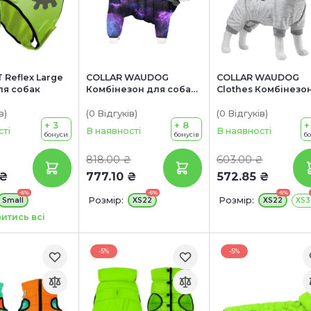
 Reflex Large
COLLAR WAUDOG
COLLAR WAUDOG
ля собак
Комбінезон для собак
Clothes Комбінезо
"NASA21"
для собак "Суперм
правда
в
)
(0
Відгуків
)
(0
Відгуків
)
+ 3
+ 8
справедливість"
+
сті
В наявності
В наявності
бонуси
бонусів
б
818.00 ₴
603.00 ₴
 ₴
777.10 ₴
572.85 ₴
-5%
-5%
-5%
Розмір:
Розмір:
Small
XS22
XS22
XS3
итись всі
-5%
-5%