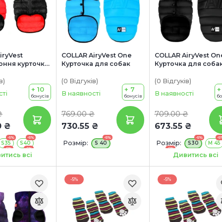
iryVest
COLLAR AiryVest One
COLLAR AiryVest On
оння курточка
Курточка для собак
Курточка для соба
к
в
)
(0
Відгуків
)
(0
Відгуків
)
+ 10
+ 7
+
сті
В наявності
В наявності
бонусів
бонусів
б
₴
769.00 ₴
709.00 ₴
0 ₴
730.55 ₴
673.55 ₴
-5%
-5%
-5%
-5%
-5
Розмір:
Розмір:
S35
S40
S 40
S30
M 45
-5%
-5%
-5%
M47
 45
M47
итись всі
Дивитись всі
-5%
5
-5%
-5%