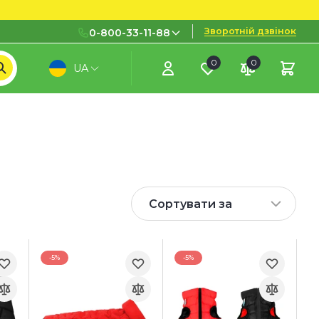
Зворотній дзвінок
0-800-33-11-88
0
0
UA
0-800-33-11-88
Безкоштовно з міських і
мобільних номерів
(097) 133 11 88
(095) 133 11 88
(073) 133 11 88
Сортувати за
-5%
-5%