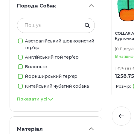
Порода Собак
COLLAR A
Курточк
Австралійський шовковистий
для соба
тер’єр
(0
Відгукі
В наявно
Англійський той тер’єр
Болоньєз
1325.00 
1258.75
Йоркширський тер'єр
Китайський чубатий собака
Розмір:
Показати усі
Матеріал