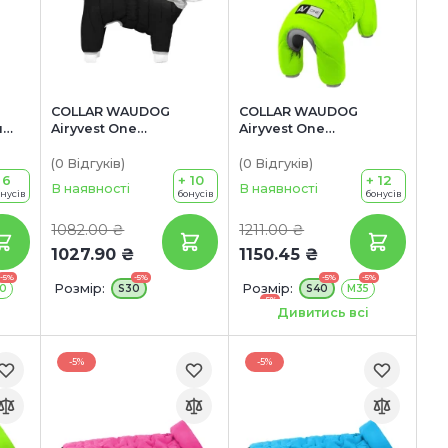
COLLAR WAUDOG
COLLAR WAUDOG
н
Airyvest One
Airyvest One
ен,
Комбінезон для собак
Комбінезон для собак
(0
Відгуків
)
(0
Відгуків
)
 6
+ 10
+ 12
В наявності
В наявності
онусів
бонусів
бонусів
1082.00 ₴
1211.00 ₴
1027.90 ₴
1150.45 ₴
-5%
-5%
-5%
-5%
Розмір:
Розмір:
0
S30
S40
M35
-5%
M45
Дивитись всі
-5%
-5%