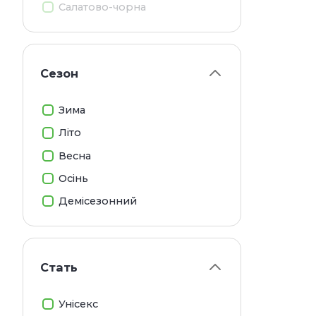
Одна
Салатово-чорна
тенд
модн
відп
Сезон
Вид
Зима
Перш
Літо
саме
Весна
Зи
Осінь
Підх
Демісезонний
дода
темп
ідеа
Стать
В'
Виго
Унісекс