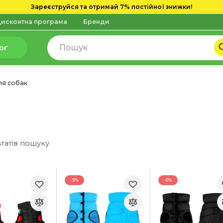
Зареєструйся та отримай 7% постійної знижки!
исконтна програма
Бренди
ог
ля собак
ьтатів пошуку
-5%
-5%