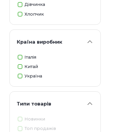
сухо
Дівчинка
для 
Хлопчик
До
Приз
соба
Країна виробник
від 
Фу
Італія
Китай
Ідеа
пере
Україна
Вз
Захи
Типи товарiв
порі
Може
інфек
Новинки
Топ продажів