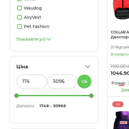
Waudog
AiryVest
Pet Fashion
COLLAR A
Двостор
Показати усі
для соба
(0
Відгукі
В наявно
Ціна
1102.00 
1046.9
Ok
Розмір:
-5%
M 40
M
Див
-5%
M50
L5
-5%
Діапазон:
174₴ - 3096₴