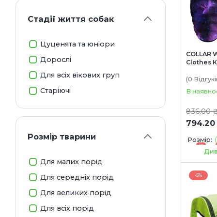
Стадії життя собак
Цуценята та юніори
COLLAR 
Дорослі
Clothes 
собак "N
Для всіх вікових груп
(0
Відгукі
Старіючі
В наявно
836.00 
794.20
Розмір тварини
Розмір:
-5%
S30
S4
Див
Для малих порід
-5%
Для середніх порід
Для великих порід
Для всіх порід