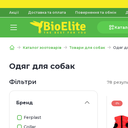
Акції
Доставка та оплата
Повернення та обмін
Д
Катал
Каталог зоотоварів
Товари для собак
Одяг д
Одяг для собак
Фільтри
78 резул
Бренд
-5%
Ferplast
Collar