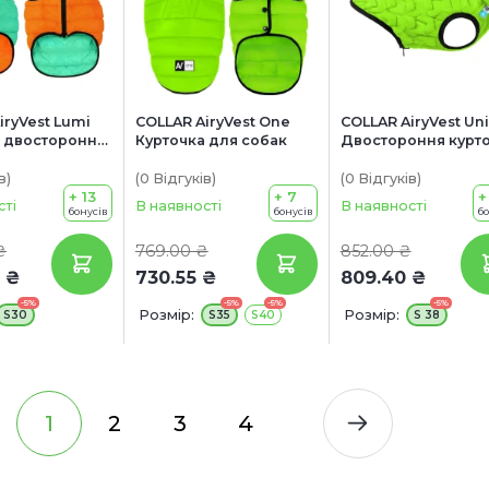
iryVest Lumі
COLLAR AiryVest One
COLLAR AiryVest Uni
а двостороння
Курточка для собак
Двостороння курт
к
для собак
в
)
(0
Відгуків
)
(0
Відгуків
)
+ 13
+ 7
+
сті
В наявності
В наявності
бонусів
бонусів
б
₴
769.00 ₴
852.00 ₴
 ₴
730.55 ₴
809.40 ₴
-5%
-5%
-5%
-5%
Розмір:
Розмір:
S30
S35
S40
S 38
1
2
3
4