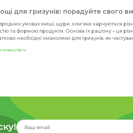
ощі для гризунів: порадуйте свого в
иродних умовах миші, щури, хом'яки харчуються різ
істю та формою продукти. Основа їх раціону – це різні
тково необхідні смаколики для гризунів, як частува
омагазині BioElite представлений широкий асортим
и повністю
нших домашніх улюбленців. Ласощі використовують я
ть його замінювати.
 є різновиди
кій природі гризуни вважають за краще харчуватися
насінням. Це продиктовано їхньою фізіологією, а сам
 інгредієнти використовують при виготовленні смак
творити комфортні умови для життя тварини.
ску!