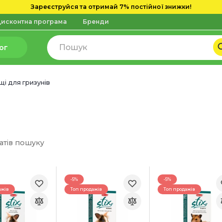
Зареєструйся та отримай 7% постійної знижки!
исконтна програма
Бренди
ог
щі для гризунів
атів пошуку
-5%
-5%
ажів
Топ продажів
Топ продажів