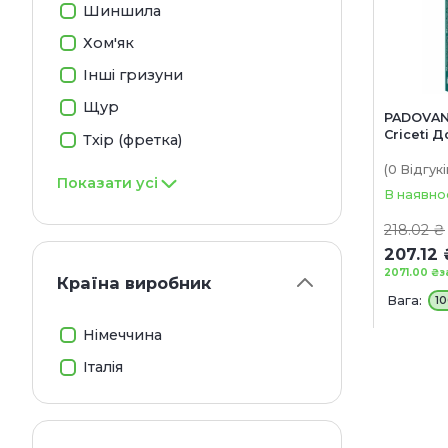
Шиншила
Хом'як
Інші гризуни
Щур
PADOVAN 
Criceti 
Тхір (фретка)
корм для
інших н
(0
Відгукі
Показати усі
гризунів
В наявно
218.02 ₴
207.12 
2071.00 ₴
з
Країна виробник
Вага:
10
Німеччина
Італія