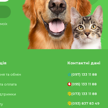
моїх
ція
Контактні дані
ня та обмін
(097) 133 11 88
(095) 133 11 88
та оплата
(073) 133 11 88
ідтримки
(093) 837 83 49
ту