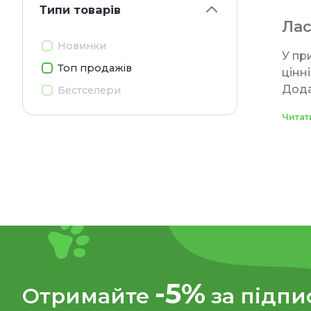
Типи товарiв
Лас
Новинки
У пр
Топ продажів
цінн
Дода
Бестселери
У зо
Читат
та і
можу
Які
У ди
або 
Такі
та с
-5%
Отримайте
за підпи