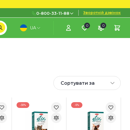
Зворотній дзвінок
0-800-33-11-88
0
0
UA
0-800-33-11-88
Безкоштовно з міських і
мобільних номерів
(097) 133 11 88
(095) 133 11 88
(073) 133 11 88
Сортувати за
-30%
-5%