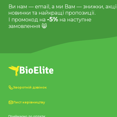
Ви нам — email, а ми Вам — знижки, акції
новинки та найкращі пропозиції.
-5%
І промокод на
на наступне
замовлення 😸
Зворотній дзвінок
Лист керівництву
Приймаємо до оплати: