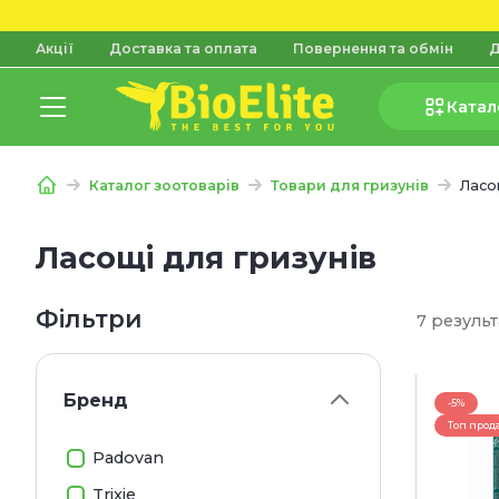
Акції
Доставка та оплата
Повернення та обмін
Д
Катал
Каталог зоотоварів
Товари для гризунів
Ласо
Ласощі для гризунів
Фільтри
7 результ
Бренд
-5%
Топ прод
Padovan
Trixie