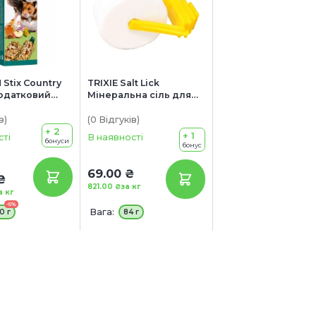
Stix Country
TRIXIE Salt Lick
Додатковий
Мінеральна сіль для
 хом’яків та
гризунів з утримувачем
евеликих
в упаковці
в
)
(0
Відгуків
)
+ 2
+ 1
сті
В наявності
бонуси
бонус
69.00 ₴
₴
821.00 ₴
за кг
а кг
-5%
Вага:
0 г
84 г