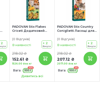
PADOVAN Stix Flakes
PADOVAN Stix Country
Criceti Додатковий
Coniglietti Ласощі для
а
корм для хом’яків та
карликових кроликів,
інших невеликих
шиншил та морських
(0
Відгуків
)
(0
Відгуків
)
 2
гризунів
+ 2
свинок
+ 2
В наявності
В наявності
онуси
бонуси
бонуси
218.02 ₴
218.02 ₴
152.61 ₴
207.12 ₴
1526.00 ₴
за кг
2071.00 ₴
за кг
-30%
-5%
Вага:
Вага:
100 г
100 г
Терміни придатності:
Дивитись всі
07/10/2026