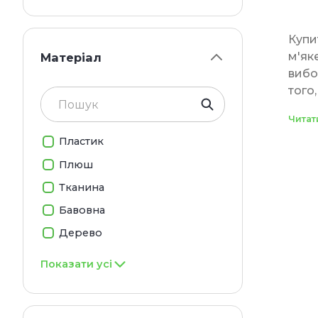
Купи
м'як
Матеріал
вибо
того
м'як
Читат
піді
Пластик
Потр
Плюш
діап
та п
Тканина
забе
Бавовна
Дерево
Різ
Показати усі
Хоче
порі