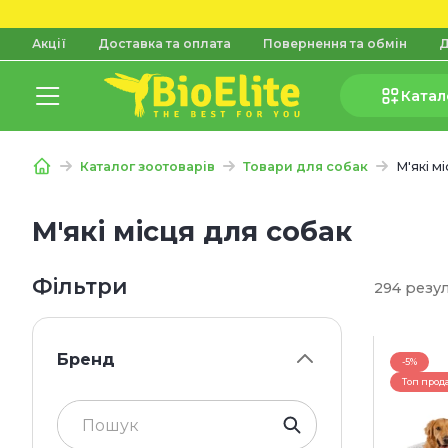
Акції
Доставка та оплата
Повернення та обмін
Д
Катал
Каталог зоотоварів
Товари для собак
М'які м
М'які місця для собак
Фільтри
294 резу
Бренд
-5%
Топ прод