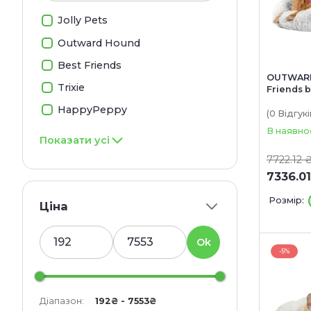
Jolly Pets
Outward Hound
Best Friends
OUTWARD
Trixie
Friends b
Shag Tau
HappyPeppy
місце дл
(0
Відгукі
В наявно
Показати усі
7722.12 
7336.01
Розмір:
Ціна
Ok
-5%
Діапазон:
192₴ - 7553₴