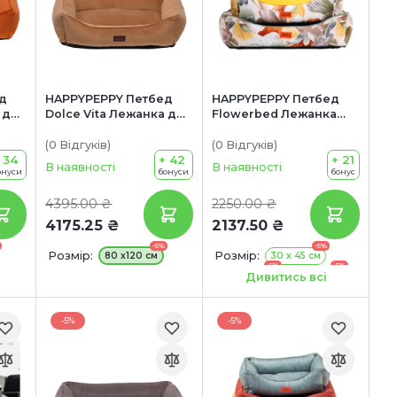
д
HAPPYPEPPY Петбед
HAPPYPEPPY Петбед
 для
Dolce Vita Лежанка для
Flowerbed Лежанка
собак
для собак
(0
Відгуків
)
(0
Відгуків
)
 34
+ 42
+ 21
В наявності
В наявності
онуси
бонуси
бонус
4395.00 ₴
2250.00 ₴
4175.25 ₴
2137.50 ₴
-5%
-5%
Розмір:
Розмір:
80 х120 см
30 х 45 см
-5%
-5%
40 х 50 см
45 х 60 см
Дивитись всі
-5%
-5%