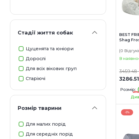
Стадії життя собак
BEST FRI
Shag Fro
для соб
Цуценята та юніори
іній
(0
Відгукі
Дорослі
В наявно
Для всіх вікових груп
3459.48
3286.51
Старіючі
Розмір:
-5%
91х91 см
Див
Розмір тварини
-5%
Для малих порід
Для середніх порід