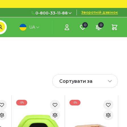
Зворотній дзвінок
0-800-33-11-88
0
0
UA
0-800-33-11-88
Безкоштовно з міських і
мобільних номерів
(097) 133 11 88
(095) 133 11 88
(073) 133 11 88
Сортувати за
-5%
-5%