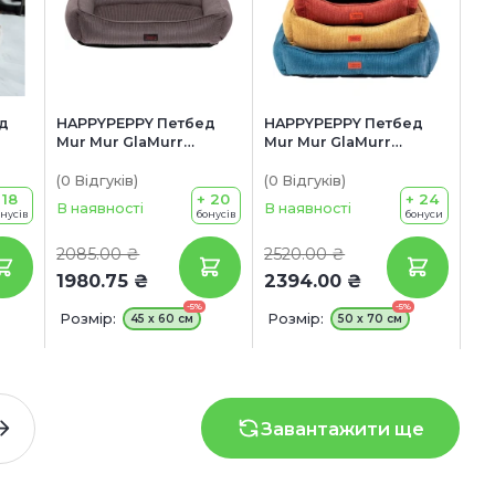
д
HAPPYPEPPY Петбед
HAPPYPEPPY Петбед
Mur Mur GlaMurr
Mur Mur GlaMurr
к
Лежанка для собак
Лежанка для собак
(0
Відгуків
)
(0
Відгуків
)
 18
+ 20
+ 24
В наявності
В наявності
онусів
бонусів
бонуси
2085.00 ₴
2520.00 ₴
1980.75 ₴
2394.00 ₴
-5%
-5%
Розмір:
Розмір:
45 х 60 см
50 х 70 см
Завантажити ще