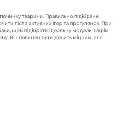
починку тварини. Правильно підібране
чити після активних ігор та прогулянок. При
баки, щоб підібрати ідеальну модель. Окрім
обу. Він повинен бути досить міцним, але
велика різноманітність моделей, що дозволяє
і BioElite є вироби в різному ціновому
пристрої для улюбленців, моделі з бортиками
адійних та безпечних матеріалів, що
глянути різні типи, які підходять для різних