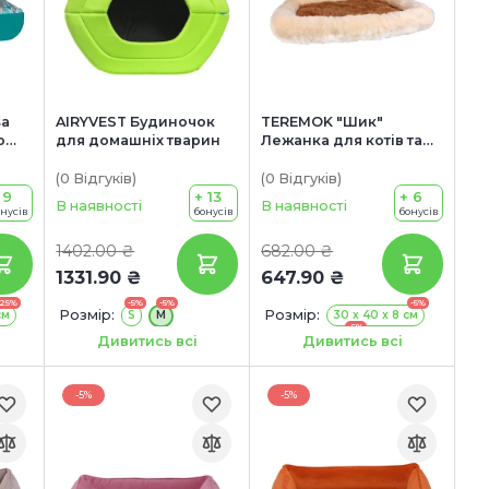
sa
AIRYVEST Будиночок
TEREMOK "Шик"
о
для домашніх тварин
Лежанка для котів та
собак
(0
Відгуків
)
(0
Відгуків
)
 9
+ 13
+ 6
В наявності
В наявності
онусів
бонусів
бонусів
1402.00 ₴
682.00 ₴
1331.90 ₴
647.90 ₴
-25%
-5%
-5%
-5%
Розмір:
Розмір:
см
S
М
30 x 40 x 8 см
-5%
Колір:
36 x 48 x 8 см
ый
Блакитний
Дивитись всі
Дивитись всі
-5%
43 x 56 x 8 см
Салатовий
-5%
70 x 52 x 8 см
-5%
-5%