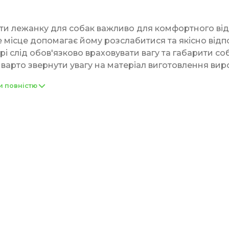
ти лежанку для собак важливо для комфортного від
е місце допомагає йому розслабитися та якісно відпо
рі слід обов'язково враховувати вагу та габарити со
, варто звернути увагу на матеріал виготовлення вир
им на дотик, гіпоалергенним та довговічним. Існує 
и повністю
брати оптимальний варіант для улюбленця.
ібна лежанка для собак недорого? У нашому магазин
азоні. Серед асортименту ви знайдете зручні м'які 
одушками. Всі вироби високої якості, виготовлені з н
зпечує комфорт вашому улюбленцю.
номанітність лежанок для собак
те знайти ідеальний лежак для собак? Тоді варто роз
д: