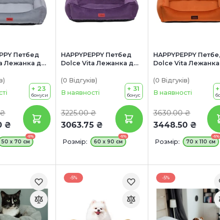
PPY Петбед
HAPPYPEPPY Петбед
HAPPYPEPPY Петбе
ta Лежанка для
Dolce Vita Лежанка для
Dolce Vita Лежанка
собак
собак
в
)
(0
Відгуків
)
(0
Відгуків
)
+ 23
+ 31
+
сті
В наявності
В наявності
бонуси
бонус
б
 ₴
3225.00 ₴
3630.00 ₴
0 ₴
3063.75 ₴
3448.50 ₴
-5%
-5%
-5%
Розмір:
Розмір:
50 х 70 см
60 х 90 см
70 х 110 см
-5%
-5%