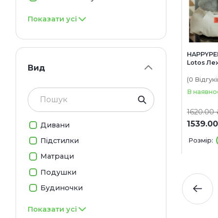
Показати усі
HAPPYPE
Lotos Ле
Вид
собак
(0
Відгукі
В наявно
1620.00 
1539.00
Дивани
Підстилки
Розмір:
Матраци
Подушки
Будиночки
Показати усі