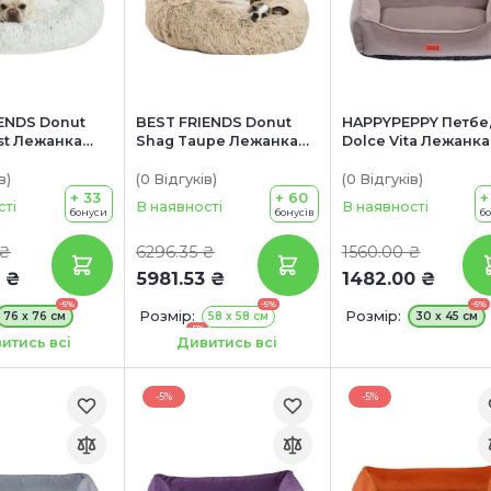
ENDS Donut
BEST FRIENDS Donut
HAPPYPEPPY Петбе
st Лежанка
Shag Taupe Лежанка
Dolce Vita Лежанка
ак морозний
для собак бежева
собак
елегантність
в
)
(0
Відгуків
)
(0
Відгуків
)
+ 33
+ 60
+
сті
В наявності
В наявності
бонуси
бонусів
б
 ₴
6296.35 ₴
1560.00 ₴
 ₴
5981.53 ₴
1482.00 ₴
-5%
-5%
-5%
Розмір:
Розмір:
76 х 76 см
58 х 58 см
30 х 45 см
-5%
91х91 см
итись всі
Дивитись всі
-5%
-5%