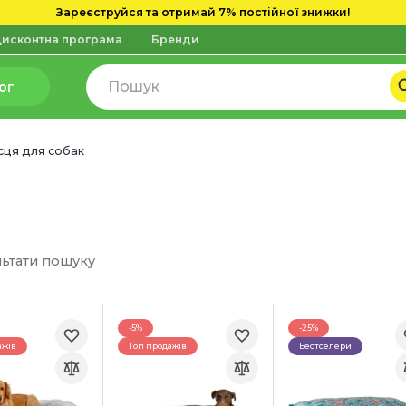
Зареєструйся та отримай 7% постійної знижки!
исконтна програма
Бренди
ог
ісця для собак
льтати пошуку
-5%
-25%
ажів
Топ продажів
Бестселери