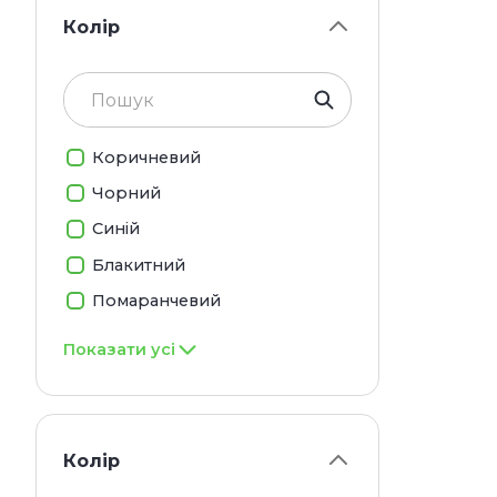
Д
Колір
В
У
Л
л
д
Коричневий
М
м
Чорний
Д
Синій
к
Блакитний
у
Помаранчевий
Вирі
пере
Показати усі
Осо
Соба
Колір
Неза