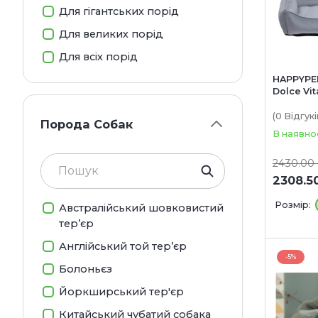
Для гігантських порід
Для великих порід
Для всіх порід
HAPPYPE
Dolce Vi
собак
(0
Відгукі
Порода Собак
В наявно
2430.00
2308.5
Розмір:
Австралійський шовковистий
тер’єр
Англійський той тер’єр
-5%
Болоньєз
Йоркширський тер'єр
Китайський чубатий собака