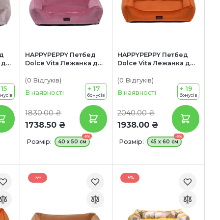
д
HAPPYPEPPY Петбед
HAPPYPEPPY Петбед
 для
Dolce Vita Лежанка для
Dolce Vita Лежанка для
собак
собак
(0
Відгуків
)
(0
Відгуків
)
 15
+ 17
+ 19
В наявності
В наявності
онусів
бонусів
бонусів
1830.00 ₴
2040.00 ₴
1738.50 ₴
1938.00 ₴
-5%
-5%
Розмір:
Розмір:
40 х 50 см
45 х 60 см
-5%
-5%