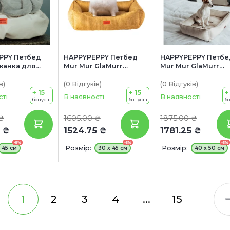
PPY Петбед
HAPPYPEPPY Петбед
HAPPYPEPPY Петбе
жанка для
Mur Mur GlaMurr
Mur Mur GlaMurr
Лежанка для собак
Лежанка для соба
в
)
(0
Відгуків
)
(0
Відгуків
)
+ 15
+ 15
+
сті
В наявності
В наявності
бонусів
бонусів
б
₴
1605.00 ₴
1875.00 ₴
 ₴
1524.75 ₴
1781.25 ₴
-5%
-5%
-5%
Розмір:
Розмір:
45 см
30 х 45 см
40 х 50 см
1
2
3
4
...
15