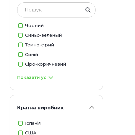
змож
Розм
(кра
Чорний
клуб
зруч
Синьо-зеленый
кала
Темно-сірий
Синій
Сіро-коричневий
Показати усі
Країна виробник
Іспанія
США