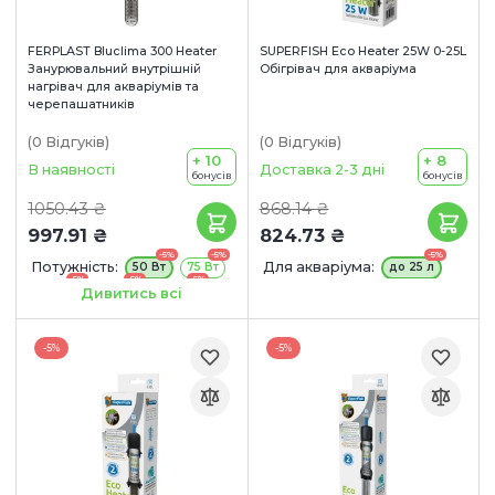
FERPLAST Bluclima 300 Heater
SUPERFISH Eco Heater 25W 0-25L
Занурювальний внутрішній
Обігрівач для акваріума
нагрівач для акваріумів та
черепашатників
(0
Відгуків
)
(0
Відгуків
)
+ 10
+ 8
В наявності
Доставка 2-3 дні
бонусів
бонусів
1050.43 ₴
868.14 ₴
997.91 ₴
824.73 ₴
-5%
-5%
-5%
Потужність:
Для акваріума:
50 Вт
75 Вт
до 25 л
-5%
-5%
-5%
100 Вт
150 Вт
200 Вт
Дивитись всі
-5%
300 Вт
-5%
-5%