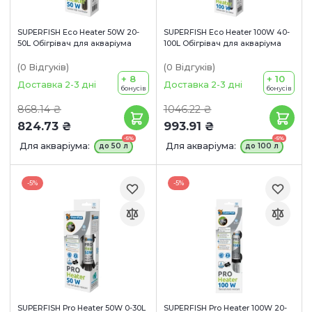
SUPERFISH Eco Heater 50W 20-
SUPERFISH Eco Heater 100W 40-
50L Обігрівач для акваріума
100L Обігрівач для акваріума
(0
Відгуків
)
(0
Відгуків
)
+ 8
+ 10
Доставка 2-3 дні
Доставка 2-3 дні
бонусів
бонусів
868.14 ₴
1046.22 ₴
824.73 ₴
993.91 ₴
-5%
-5%
Для акваріума:
Для акваріума:
до 50 л
до 100 л
-5%
-5%
SUPERFISH Pro Heater 50W 0-30L
SUPERFISH Pro Heater 100W 20-