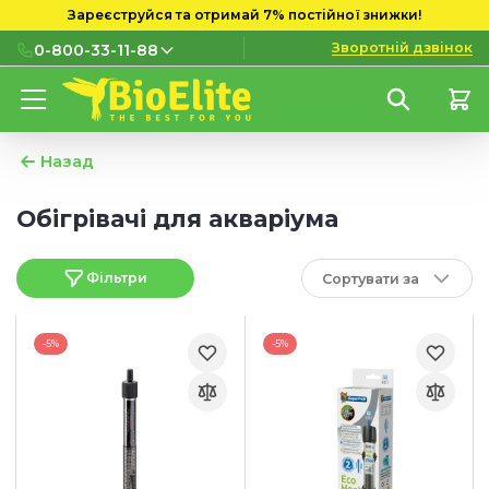
Зареєструйся та отримай 7% постійної знижки!
Зворотній дзвінок
0-800-33-11-88
0-800-33-11-88
Безкоштовно з міських і
мобільних номерів
Назад
(097) 133 11 88
Обігрівачі для акваріума
(095) 133 11 88
Фільтри
Сортувати за
(073) 133 11 88
-5%
-5%