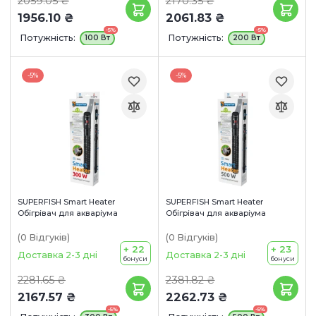
2059.05 ₴
2170.35 ₴
1956.10 ₴
2061.83 ₴
-5%
-5%
Потужність:
Потужність:
100 Вт
200 Вт
-5%
-5%
SUPERFISH Smart Heater
SUPERFISH Smart Heater
Обігрівач для акваріума
Обігрівач для акваріума
(0
Відгуків
)
(0
Відгуків
)
+ 22
+ 23
Доставка 2-3 дні
Доставка 2-3 дні
бонуси
бонуси
2281.65 ₴
2381.82 ₴
2167.57 ₴
2262.73 ₴
-5%
-5%