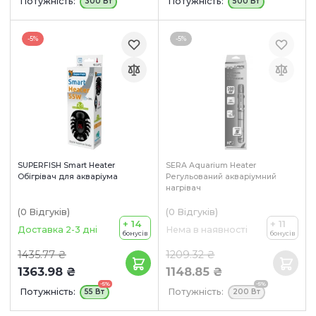
Потужність:
Потужність:
300 Вт
500 Вт
-5%
-5%
SUPERFISH Smart Heater
SERA Aquarium Heater
Обігрівач для акваріума
Регульований акваріумний
нагрівач
(0
Відгуків
)
(0
Відгуків
)
+ 14
+ 11
Доставка 2-3 дні
Нема в наявності
бонусів
бонусів
1435.77 ₴
1209.32 ₴
1363.98 ₴
1148.85 ₴
-5%
-5%
Потужність:
Потужність:
55 Вт
200 Вт