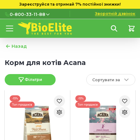
Зареєструйся та отримай 7% постійної знижки!
Зворотній дзвінок
0-800-33-11-88
0-800-33-11-88
Безкоштовно з міських і
мобільних номерів
Назад
(097) 133 11 88
Корм для котів Acana
(095) 133 11 88
Фільтри
Сортувати за
(073) 133 11 88
-15%
-15%
Топ продажів
Топ продажів