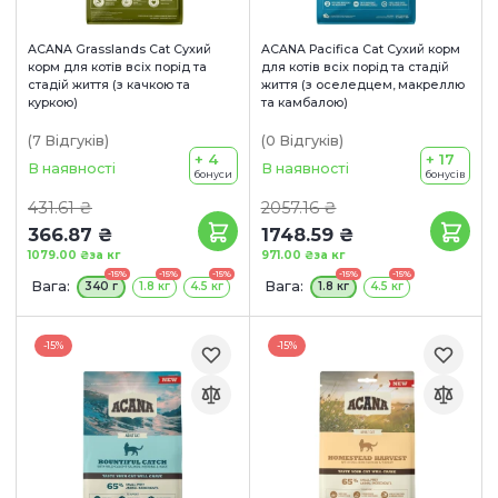
ACANA Grasslands Cat Сухий
ACANA Pacifica Cat Сухий корм
корм для котів всіх порід та
для котів всіх порід та стадій
стадій життя (з качкою та
життя (з оселедцем, макреллю
куркою)
та камбалою)
(7
Відгуків
)
(0
Відгуків
)
+ 4
+ 17
В наявності
В наявності
бонуси
бонусів
431.61 ₴
2057.16 ₴
366.87 ₴
1748.59 ₴
1079.00 ₴
за кг
971.00 ₴
за кг
-15%
-15%
-15%
-15%
-15%
Вага:
Вага:
340 г
1.8 кг
4.5 кг
1.8 кг
4.5 кг
-15%
-15%