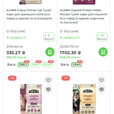
ACANA Indoor Entree Cat Сухий
ACANA Highest Protein Kitten
корм для домашніх котів всіх
Recipe Сухий корм для кошенят
порід (з куркою та оселедцем)
всіх порід (з куркою, індичкою
та лососем)
(0
Відгуків
)
(0
Відгуків
)
+ 3
+ 17
В наявності
В наявності
бонуси
бонусів
394.44 ₴
2002.70 ₴
335.27 ₴
1702.30 ₴
986.00 ₴
за кг
946.00 ₴
за кг
-15%
-15%
-15%
-15%
Вага:
Вага:
340 г
1.8 кг
4.5 кг
1.8 кг
-15%
-15%