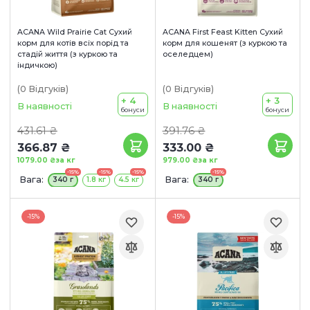
ACANA Wild Prairie Cat Сухий
ACANA First Feast Kitten Сухий
корм для котів всіх порід та
корм для кошенят (з куркою та
стадій життя (з куркою та
оселедцем)
індичкою)
(0
Відгуків
)
(0
Відгуків
)
+ 4
+ 3
В наявності
В наявності
бонуси
бонуси
431.61 ₴
391.76 ₴
366.87 ₴
333.00 ₴
1079.00 ₴
за кг
979.00 ₴
за кг
-15%
-15%
-15%
-15%
Вага:
Вага:
340 г
1.8 кг
4.5 кг
340 г
-15%
-15%