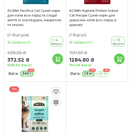
ACANA Pacifica Cat Сухий корм
ACANA Highest Protein Indoor
для котів всіх порід та стадій
Cat Recipe Сухий корм для
життя (з оселедцем, макреллю
дорослих котів всіх порід (з
та хеком)
куркою)
(0
Відгуків
)
(1
Відгук
)
+ 4
+ 13
В наявності
В наявності
бонуси
бонусів
438.26 ₴
1511.53 ₴
372.52 ₴
1284.80 ₴
1096.00 ₴
за кг
714.00 ₴
за кг
-15%
-15%
-15%
Вага:
Вага:
340 г
1.8 кг
4.5 кг
-15%