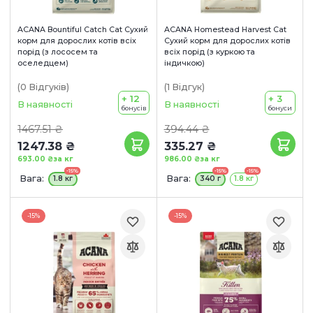
ACANA Bountiful Catch Cat Сухий
ACANA Homestead Harvest Cat
корм для дорослих котів всіх
Сухий корм для дорослих котів
порід (з лососем та
всіх порід (з куркою та
оселедцем)
індичкою)
(0
Відгуків
)
(1
Відгук
)
+ 12
+ 3
В наявності
В наявності
бонусів
бонуси
1467.51 ₴
394.44 ₴
1247.38 ₴
335.27 ₴
693.00 ₴
за кг
986.00 ₴
за кг
-15%
-15%
-15%
Вага:
Вага:
1.8 кг
340 г
1.8 кг
-15%
-15%