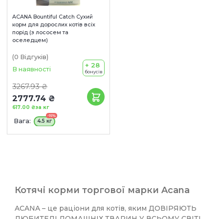
ACANA Bountiful Catch Сухий
корм для дорослих котів всіх
порід (з лососем та
оселедцем)
(0
Відгуків
)
+ 28
В наявності
бонусів
3267.93 ₴
2777.74 ₴
617.00 ₴
за кг
-15%
Вага:
4.5 кг
Котячі корми торгової марки Acana
ACANA – це раціони для котів, яким ДОВІРЯЮТЬ
ЛЮБИТЕЛІ ДОМАШНІХ ТВАРИН У ВСЬОМУ СВІТІ.