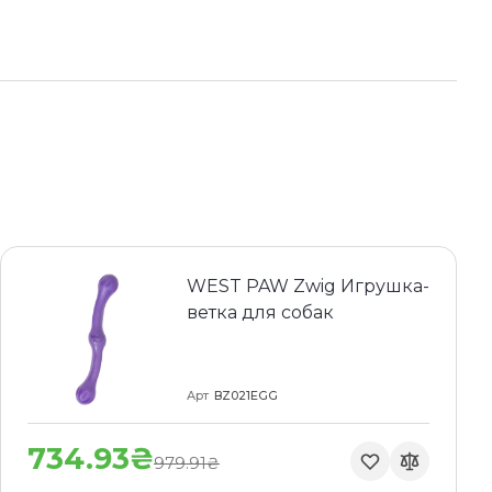
WEST PAW Zwig Игрушка-
ветка для собак
Арт
BZ021EGG
734.93₴
979.91₴