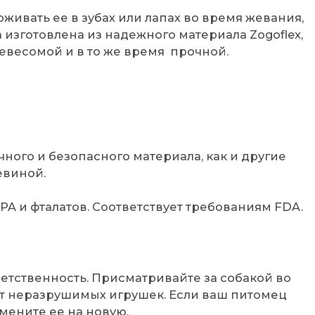
живать ее в зубах или лапах во время жевания,
 изготовлена из надежного материала Zogoflex,
невесомой и в то же время прочной.
чного и безопасного материала, как и другие
евиной.
PA и фталатов. Соответствует требованиям FDA.
етственность. Присматривайте за собакой во
ет неразрушимых игрушек. Если ваш питомец
мените ее на новую.