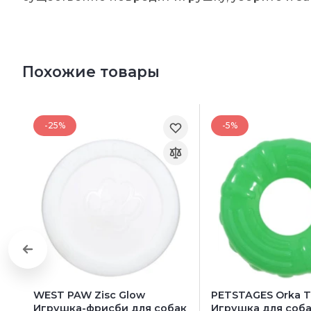
Похожие товары
-25%
-5%
WEST PAW Zisc Glow
PETSTAGES Orka Ti
Игрушка-фрисби для собак
Игрушка для соба