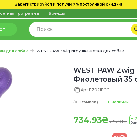
Зарегистрируйся и получи 7% постоянной скидки!
онтная программа
Бренды
ог
ки для собак
WEST PAW Zwig Игрушка-ветка для собак
WEST PAW Zwig 
Фиолетовый 35 
Арт BZ021EGG
(0
Отзывов
)
В наличии
734.93₴
+ 
979.91₴
бону
-25%