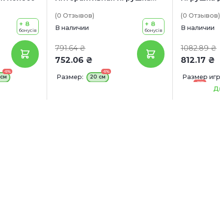
для собак "Лабиринт"
канатом
(0
Отзывов
)
(0
Отзывов
)
+ 8
+ 8
В наличии
В наличии
бонусів
бонусів
791.64 ₴
1082.89 ₴
752.06 ₴
812.17 ₴
-5%
-5%
Размер:
Размер игр
 см
20 см
-25%
22 см
Д