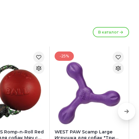
В каталог
-25%
S Romp-n-Roll Red
WEST PAW Scamp Large
N
ля собак Мяч с
Игрушка для собак "Три
S