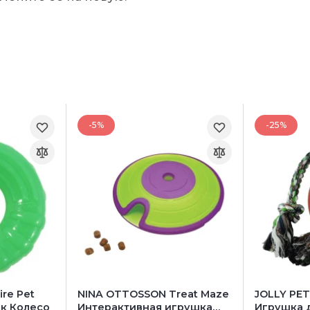
-5%
-25%
re Pet
NINA OTTOSSON Treat Maze
JOLLY PET
к Колесо
Интерактивная игрушка
Игрушка д