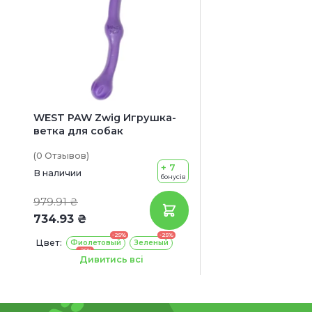
WEST PAW Zwig Игрушка-
ветка для собак
(0
Отзывов
)
+ 7
В наличии
бонусів
979.91 ₴
734.93 ₴
-25%
-25%
Цвет:
Фиолетовый
Зеленый
-25%
Оранжевый
Дивитись всі
Размер игрушки:
35 см