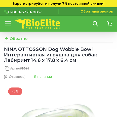
Зарегистрируйся и получи 7% постоянной скидки!
Обратный звонок
0-800-33-11-88
0-800-33-11-88
Бесплатно с городских и
мобильных номеров
Обратно
(097) 133 11 88
NINA OTTOSSON Dog Wobble Bowl
Интерактивная игрушка для собак
(095) 133 11 88
Лабиринт 14.6 x 17.8 x 6.4 см
(073) 133 11 88
Арт no69344
(0
Отзывов
)
В наличии
-5%