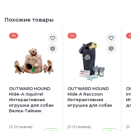
Похожие товары
-5%
-5%
-
OUTWARD HOUND
OUTWARD HOUND
O
Hide-A-Squirrel
Hide A Raccoon
In
Интерактивная
Интерактивная
И
игрушка для собак
игрушка для собак
д
Белка-Тайник
(0
Отзывов
)
(0
Отзывов
)
(0