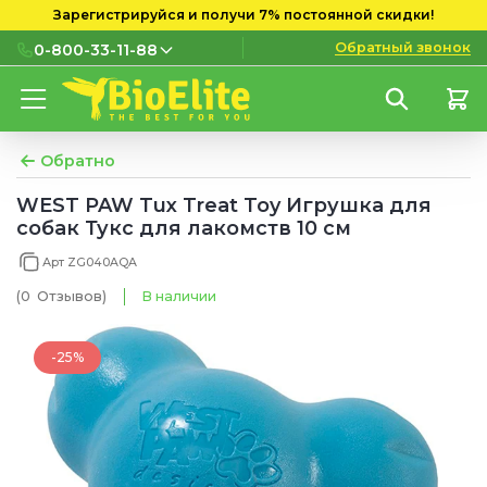
Зарегистрируйся и получи 7% постоянной скидки!
Обратный звонок
0-800-33-11-88
0-800-33-11-88
Бесплатно с городских и
мобильных номеров
Обратно
(097) 133 11 88
WEST PAW Tux Treat Toy Игрушка для
собак Тукс для лакомств 10 см
(095) 133 11 88
Арт ZG040AQA
(073) 133 11 88
(0
Отзывов
)
В наличии
-25%