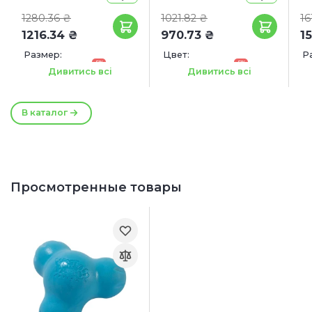
1280.36 ₴
1021.82 ₴
16
1216.34 ₴
970.73 ₴
15
Размер:
Цвет:
Р
-5%
-5%
Люминисцтентный
24.5 х 31.5 х 3.5 см
3
Дивитись всі
Дивитись всі
-5%
Голубой
Размер игрушки:
В каталог
Ø 7 см
Просмотренные товары