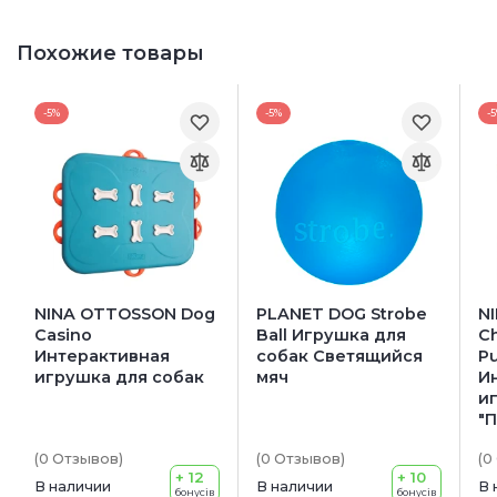
Похожие товары
-5%
-5%
-
NINA OTTOSSON Dog
PLANET DOG Strobe
N
Casino
Ball Игрушка для
Ch
Интерактивная
собак Светящийся
P
игрушка для собак
мяч
И
и
"
(0
Отзывов
)
(0
Отзывов
)
(0
+ 12
+ 10
В наличии
В наличии
В 
бонусів
бонусів