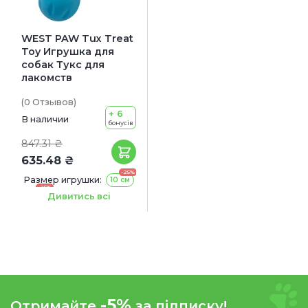
WEST PAW Tux Treat
Toy Игрушка для
собак Тукс для
лакомств
(0
Отзывов
)
+ 6
В наличии
бонусів
847.31 ₴
635.48 ₴
-25%
Размер игрушки:
10 см
-25%
13 см
Дивитись всі
-5%
Отримайте
за підписку!