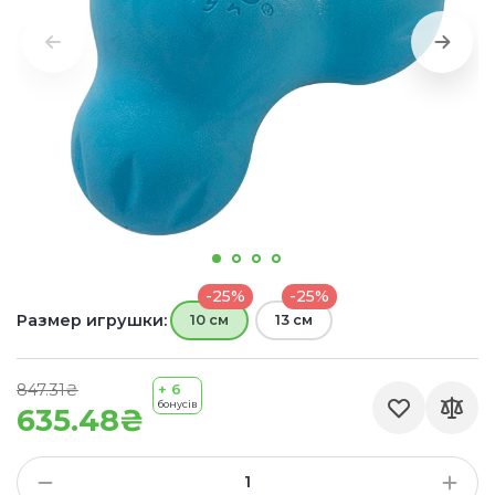
-25%
-25%
Размер игрушки:
10 см
13 см
847.31₴
+ 6
бонусів
635.48₴