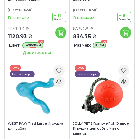
(0
Отзывов
)
(0
Отзывов
)
+ 11
+ 8
В наличии
В наличии
бонусів
бонусів
1179.93 ₴
878.68 ₴
1120.93 ₴
834.75 ₴
-5%
-5%
Цвет:
Размер:
Бежевый
10 см
-5%
Фиолетовый
Дивитись всі
Размер игрушки:
33 x 33 x 5 см
-25%
-25%
Бестселлеры
Бестселлеры
WEST PAW Tizzi Large Игрушка
JOLLY PETS Romp-n-Roll Orange
для собак
Игрушка для собак Мяч с
канатом