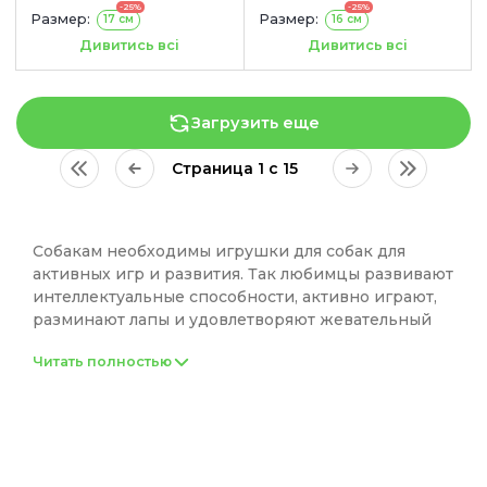
-25%
-25%
Размер:
Размер:
17 см
16 см
Цвет:
Цвет:
Голубой
Зеленый
Оранжевый
Дивитись всі
Дивитись всі
Оранжевый
Голубой
Зеленый
Загрузить еще
Страница 1 с 15
Собакам необходимы игрушки для собак для
активных игр и развития. Так любимцы развивают
интеллектуальные способности, активно играют,
разминают лапы и удовлетворяют жевательный
инстинкт. Важно иметь несколько игрушек,
Читать полностью
желательно разных типов и размеров. Выбирайте
увлекательные модели из нашего каталога для
интересных игр и счастливой жизни вашего
любимца.