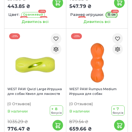
443.85 ₴
547.79 ₴
-25%
-25%
Цвет:
Размер игрушки:
Оранжевый
15 см
-25%
-25%
-25%
21.5 см
Зеленый
Голубой
Дивитись всі
Дивитись всі
Размер игрушки:
6 см
-25%
-25%
WEST PAW Qwizl Large Игрушка
WEST PAW Rumpus Medium
для собак Квизл для лакомств
Игрушка для собак
(0
Отзывов
)
(0
Отзывов
)
+ 8
+ 7
В наличии
В наличии
бонусів
бонусів
1035.29 ₴
879.54 ₴
776.47 ₴
659.66 ₴