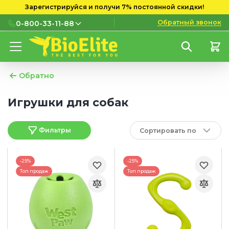
Зарегистрируйся и получи 7% постоянной скидки!
Обратный звонок
0-800-33-11-88
0-800-33-11-88
Бесплатно с городских и
мобильных номеров
Обратно
(097) 133 11 88
Игрушки для собак
(095) 133 11 88
Фильтры
Сортировать по
(073) 133 11 88
-25%
-25%
Топ продаж
Топ продаж