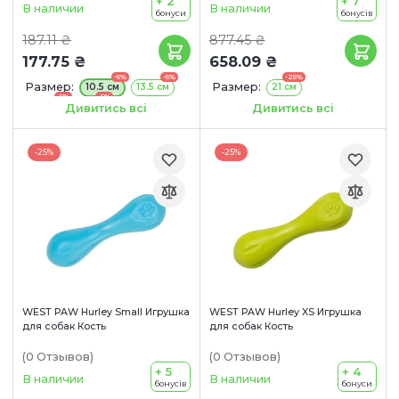
+ 2
+ 7
В наличии
В наличии
бонуси
бонусів
187.11 ₴
877.45 ₴
177.75 ₴
658.09 ₴
-5%
-5%
-25%
Размер:
Размер:
10.5 см
13.5 см
21 см
-5%
-5%
19.5 см
21 см
Цвет:
Голубой
Зеленый
Дивитись всі
Дивитись всі
Оранжевый
-25%
-25%
WEST PAW Hurley Small Игрушка
WEST PAW Hurley XS Игрушка
для собак Кость
для собак Кость
(0
Отзывов
)
(0
Отзывов
)
+ 5
+ 4
В наличии
В наличии
бонусів
бонуси