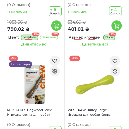
(0
Отзывов
)
(0
Отзывов
)
+ 8
+ 4
В наличии
В наличии
бонусів
бонуси
1053.36 ₴
534.69 ₴
790.02 ₴
401.02 ₴
-25%
-25%
-25%
Цвет:
Размер игрушки:
Голубой
Зеленый
12 см
-25%
-25%
-25%
Оранжевый
16 см
22 см
Дивитись всі
Дивитись всі
Размер игрушки:
18 см
-5%
-25%
Бестселлеры
PETSTAGES Dogwood Stick
WEST PAW Hurley Large
Игрушка-ветка для собак
Игрушка для собак Кость
(0
Отзывов
)
(0
Отзывов
)