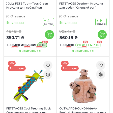
JOLLY PETS Tug-n-Toss Green
PETSTAGES Deerhorn Игрушка
Игрушка для собак Гиря
для собак "Оленьий рог"
(0
Отзывов
)
(0
Отзывов
)
+ 4
+ 9
В наличии
В наличии
бонуси
бонусів
467.61 ₴
905.45 ₴
350.71 ₴
860.18 ₴
-25%
-5%
-5%
Размер игрушки:
Размер:
11 см
9.5 см
12.7 см
-25%
-25%
-25%
-5%
-5%
15 см
20 см
25 см
17 см
20.3 см
Дивитись всі
Дивитись всі
-5%
-5%
Топ продаж
Топ продаж
PETSTAGES Cool Teething Stick
OUTWARD HOUND Hide-A-
Охлаждающая игрушка для
Squirrel Интерактивная игрушка