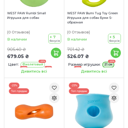
WEST PAW Rumbl Small
WEST PAW Bumi Tug Toy Green
Игрушка для собак
Игрушка для собак Буми S-
образная
(0
Отзывов
)
(0
Отзывов
)
+ 7
+ 5
В наличии
В наличии
бонусів
бонусів
905.40 ₴
701.42 ₴
679.05 ₴
526.07 ₴
-25%
-25%
Цвет:
Размер игрушки:
Фиолетовый
21 см
-25%
-25%
-25%
24 см
Зеленый
Оранжевый
Дивитись всі
Дивитись всі
Размер игрушки:
8 см
-25%
-25%
Топ продаж
Топ продаж