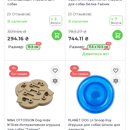
собак
для собак Белка-Тайник
(0
Отзывов
)
(0
Отзывов
)
+ 3
+ 7
В наличии
В наличии
бонуси
бонусів
309.64 ₴
783.27 ₴
294.16 ₴
744.11 ₴
-5%
-5%
Размер:
Размер:
15.5 см
11.5 x 10.5 см
-5%
-5%
17 x 15 см
20 x 18 см
Дивитись всі
-5%
-5%
Топ продаж
Топ продаж
NINA OTTOSSON Dog Hide
PLANET DOG Lil Snoop Roy
N'Slide Интерактивная игрушка
Игрушка для собак Шпион для
для собак "Тайник"
лакомств