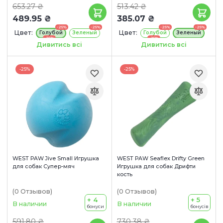
653.27 ₴
513.42 ₴
489.95 ₴
385.07 ₴
-25%
-25%
-25%
-25%
Цвет:
Цвет:
Голубой
Зеленый
Голубой
Зеленый
-25%
-25%
Оранжевый
Оранжевый
Дивитись всі
Дивитись всі
Размер игрушки:
Размер игрушки:
15 см
11 см
-25%
-25%
WEST PAW Jive Small Игрушка
WEST PAW Seaflex Drifty Green
для собак Супер-мяч
Игрушка для собак Дрифти
кость
(0
Отзывов
)
(0
Отзывов
)
+ 4
+ 5
В наличии
В наличии
бонуси
бонусів
591.80 ₴
730.38 ₴