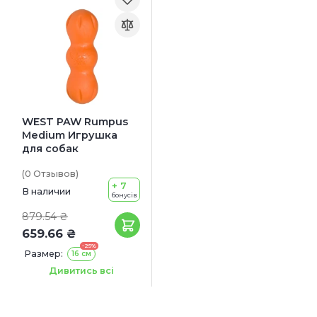
WEST PAW Rumpus
Medium Игрушка
для собак
(0
Отзывов
)
+ 7
В наличии
бонусів
879.54 ₴
659.66 ₴
-25%
Размер:
16 см
Цвет:
Оранжевый
Дивитись всі
Голубой
Зеленый