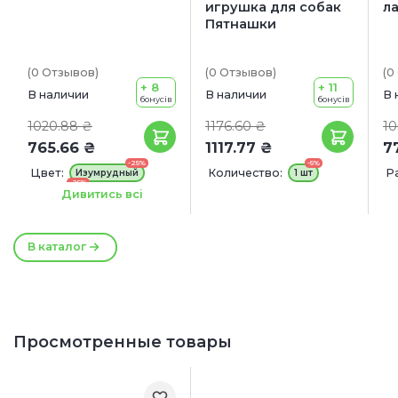
игрушка для собак
л
Пятнашки
(0
Отзывов
)
(0
Отзывов
)
(0
+ 8
+ 11
В наличии
В наличии
В 
бонусів
бонусів
1020.88 ₴
1176.60 ₴
10
765.66 ₴
1117.77 ₴
7
-25%
-5%
Цвет:
Количество:
Р
Изумрудный
1 шт
-25%
Гибискус
1
Дивитись всі
-25%
Морская волна
Размер игрушки:
В каталог
21 см
Просмотренные товары