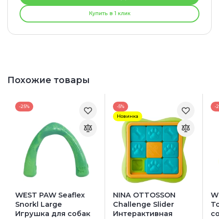
Купить в 1 клик
Похожие товары
-25%
-5%
-
Новинка
WEST PAW Seaflex
NINA OTTOSSON
W
Snorkl Large
Challenge Slider
T
Игрушка для собак
Интерактивная
с