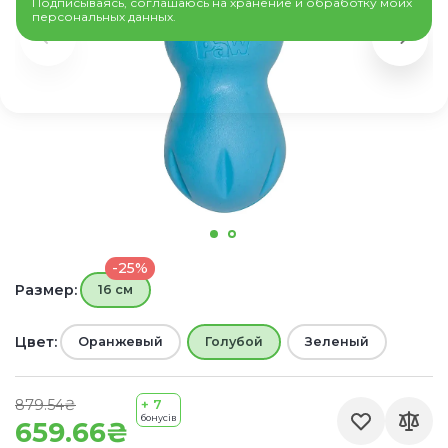
Подписываясь, соглашаюсь на хранение и обработку моих
персональных данных.
-25%
Размер:
16 см
Цвет:
Оранжевый
Голубой
Зеленый
879.54₴
+ 7
бонусів
659.66₴