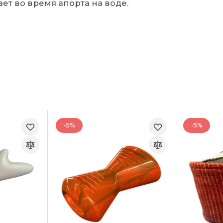
ет во время апорта на воде.
-5%
-5%