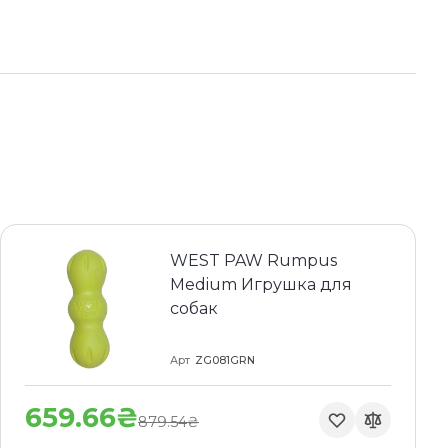
WEST PAW Rumpus
Medium Игрушка для
собак
Арт
ZG081GRN
659.66₴
879.54₴