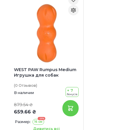
WEST PAW Rumpus Medium
Игрушка для собак
(0
Отзывов
)
+ 7
В наличии
бонусів
879.54 ₴
659.66 ₴
-25%
Размер:
16 см
Цвет:
Оранжевый
Голубой
Дивитись всі