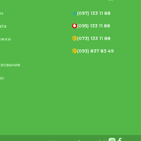
ен
(097) 133 11 88
(095) 133 11 88
ата
(073) 133 11 88
ржки
(093) 837 83 49
ьзования
ты