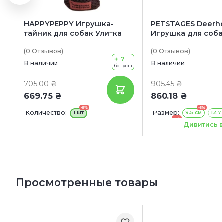
HAPPYPEPPY Игрушка-
PETSTAGES Deerh
тайник для собак Улитка
Игрушка для соб
"Оленьий рог"
(0
Отзывов
)
(0
Отзывов
)
+ 7
В наличии
В наличии
бонусів
705.00 ₴
905.45 ₴
669.75 ₴
860.18 ₴
-5%
-5%
Количество:
Размер:
1 шт
9.5 см
12.7
-5%
20.3 см
Дивитись в
Просмотренные товары