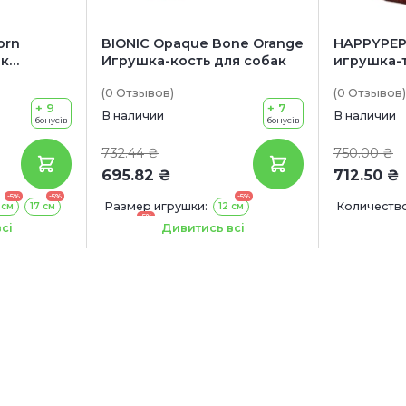
orn
BIONIC Opaque Bone Orange
HAPPYPEP
ак
Игрушка-кость для собак
игрушка-
Чашка с 
(0
Отзывов
)
(0
Отзывов
)
+ 9
+ 7
В наличии
В наличии
бонусів
бонусів
732.44 ₴
750.00 ₴
695.82 ₴
712.50 ₴
-5%
-5%
-5%
Размер игрушки:
Количество
 см
17 см
12 см
-5%
14.7 см
сі
Дивитись всі