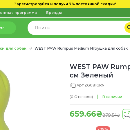
Зарегистрируйся и получи 7% постоянной скидки!
онтная программа
Бренды
ог
ки для собак
WEST PAW Rumpus Medium Игрушка для собак
WEST PAW Rumpu
см Зеленый
Арт ZG081GRN
(0
Отзывов
)
В наличии
659.66₴
+ 7
879.54₴
бону
-25%