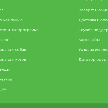
ог
Возврат и обм
о компанию
Доставка и опл
сконтная программа
Служба подде
талог
Карта сайта
рма для собак
Условия испол
рма для котов
Договор офер
енды
нтакты
ции