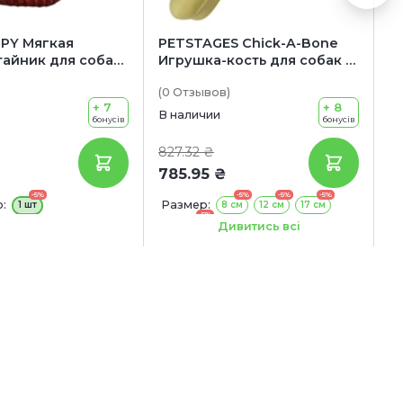
PY Мягкая
PETSTAGES Chick-A-Bone
O
тайник для собак
Игрушка-кость для собак (с
S
кофе
ароматом курицы)
д
(0
Отзывов
)
(0
+ 7
+ 8
В наличии
В 
бонусів
бонусів
827.32 ₴
10
785.95 ₴
9
-5%
-5%
-5%
-5%
:
Размер:
П
1 шт
8 см
12 см
17 см
-5%
Р
20.5 см
Дивитись всі