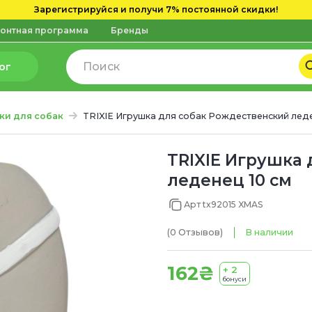
Зарегистрируйся и получи 7% постоянной скидки!
онтная программа
Бренды
ог
ки для собак
TRIXIE Игрушка для собак Рождественский лед
TRIXIE Игрушка
леденец 10 см
Арт tx92015 XMAS
(0
Отзывов
)
В наличии
162₴
+ 2
бонуси