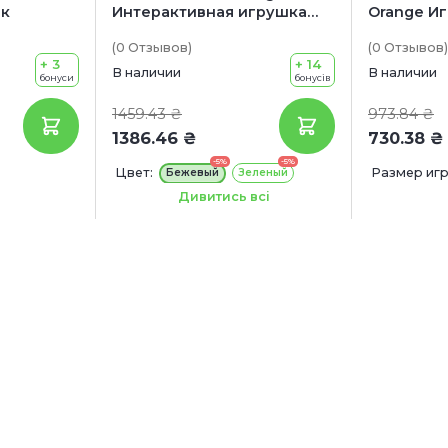
ак
Интерактивная игрушка
Orange И
для собак "Ребус"
Буми S-о
(0
Отзывов
)
(0
Отзывов
)
+ 3
+ 14
В наличии
В наличии
бонуси
бонусів
1459.43 ₴
973.84 ₴
1386.46 ₴
730.38 ₴
-5%
-5%
Цвет:
Размер игр
Бежевый
Зеленый
Размер игрушки:
34.5 x 5 см
Дивитись всі