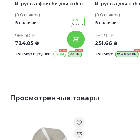
Игрушка-фрисби для собак
Игрушка для соб
(0
Отзывов
)
(0
Отзывов
)
+ 7
В наличии
В наличии
бонусів
965.40 ₴
264.91 ₴
724.05 ₴
251.66 ₴
-25%
-25%
-5%
Размер игрушки:
Размер:
17 см
22 см
Ø 3 х 32 см
Просмотренные товары