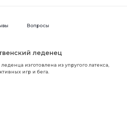
ывы
Вопросы
ственский леденец
леденца изготовлена из упругого латекса,
тивных игр и бега.