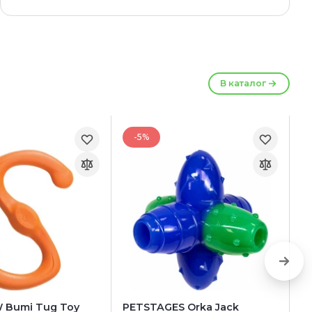
В каталог
-5%
 Bumi Tug Toy
PETSTAGES Orka Jack
P