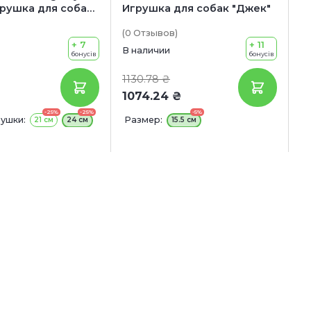
грушка для собак
Игрушка для собак "Джек"
Н
бразная
«
(0
Отзывов
)
(0
+ 7
+ 11
В наличии
В 
бонусів
бонусів
1130.78 ₴
3
1074.24 ₴
3
-25%
-25%
-5%
ушки:
Размер:
К
21 см
24 см
15.5 см