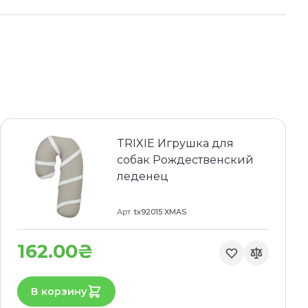
TRIXIE Игрушка для
собак Рождественский
леденец
Арт
tx92015 XMAS
162.00₴
В корзину