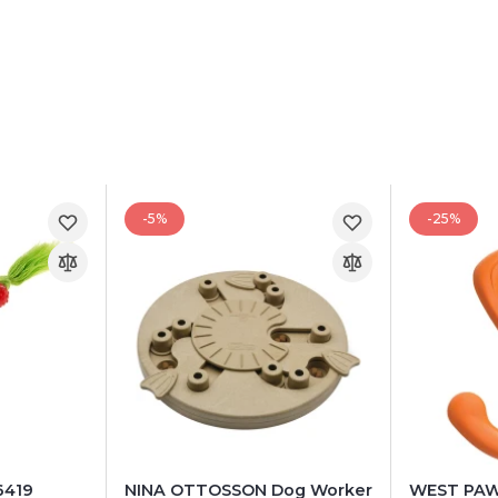
-5%
-25%
6419
NINA OTTOSSON Dog Worker
WEST PAW