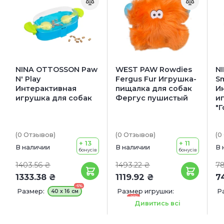
NINA OTTOSSON Paw
WEST PAW Rowdies
N
N' Play
Fergus Fur Игрушка-
S
Интерактивная
пищалка для собак
И
игрушка для собак
Фергус пушистый
и
"
(0
Отзывов
)
(0
Отзывов
)
(0
+ 13
+ 11
В наличии
В наличии
В 
бонусів
бонусів
1403.56 ₴
1493.22 ₴
78
1333.38 ₴
1119.92 ₴
7
-5%
Размер:
Размер игрушки:
Р
40 x 16 см
-25%
16 см
Дивитись всі