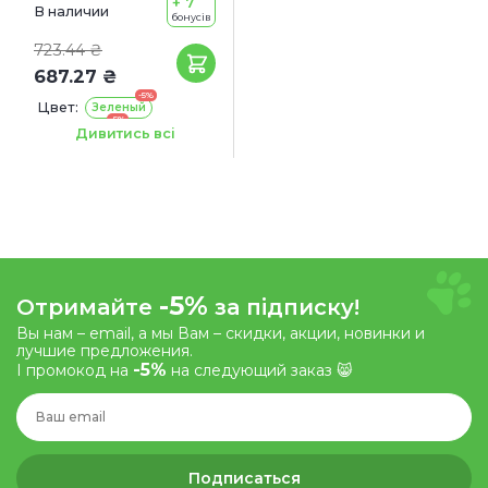
+ 7
В наличии
бонусів
723.44 ₴
687.27 ₴
-5%
Цвет:
Зеленый
-5%
Оранжевый
Дивитись всі
-5%
Фиолетовый
Размер игрушки:
24.5 см
-5%
Отримайте
за підписку!
Вы нам – email, а мы Вам – скидки, акции, новинки и
лучшие предложения.
-5%
І промокод на
на следующий заказ 😸
Подписаться