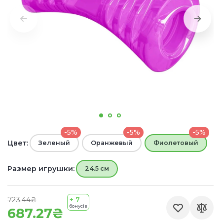
-5%
-5%
-5%
Цвет:
Зеленый
Оранжевый
Фиолетовый
Размер игрушки:
24.5 см
723.44₴
+ 7
бонусів
687.27₴