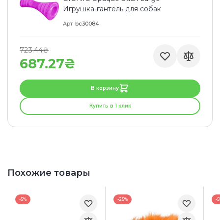
Игрушка-гантель для собак
Арт
bc30084
723.44₴
687.27₴
В корзину
Купить в 1 клик
Похожие товары
-5%
-25%
-