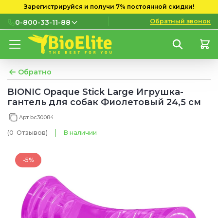
Зарегистрируйся и получи 7% постоянной скидки!
Обратный звонок
0-800-33-11-88
0-800-33-11-88
Бесплатно с городских и
мобильных номеров
Обратно
(097) 133 11 88
BIONIC Opaque Stick Large Игрушка-
гантель для собак Фиолетовый 24,5 см
(095) 133 11 88
Арт bc30084
(073) 133 11 88
(0
Отзывов
)
В наличии
-5%