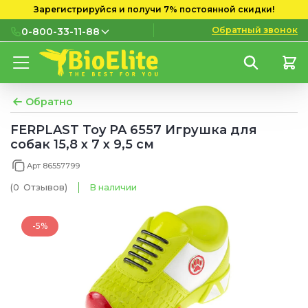
Зарегистрируйся и получи 7% постоянной скидки!
Обратный звонок
0-800-33-11-88
0-800-33-11-88
Бесплатно с городских и
мобильных номеров
Обратно
(097) 133 11 88
FERPLAST Toy PA 6557 Игрушка для
собак 15,8 х 7 х 9,5 см
(095) 133 11 88
Арт 86557799
(073) 133 11 88
(0
Отзывов
)
В наличии
-5%