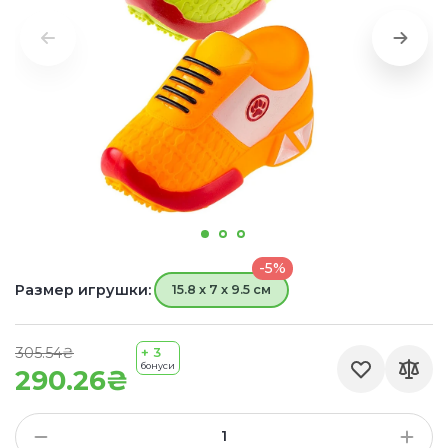
-5%
Размер игрушки:
15.8 х 7 х 9.5 см
305.54₴
+ 3
бонуси
290.26₴