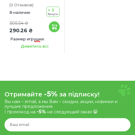
(0
Отзывов
)
+ 3
В наличии
бонуси
305.54 ₴
290.26 ₴
Размер игрушки:
-5%
15.8 х 7 х 9.5 см
Дивитись всі
-5%
Отримайте
за підписку!
Вы нам – email, а мы Вам – скидки, акции, новинки и
лучшие предложения.
-5%
І промокод на
на следующий заказ 😸