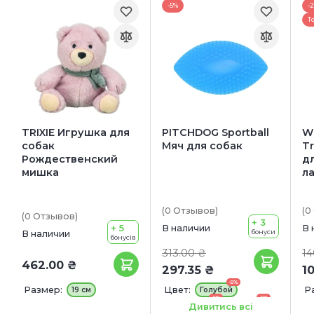
-5%
-
Т
TRIXIE Игрушка для
PITCHDOG Sportball
W
собак
Мяч для собак
T
Рождественский
д
мишка
л
(0
Отзывов
)
(0
(0
Отзывов
)
+ 3
+ 5
В наличии
В 
бонуси
В наличии
бонусів
313.00 ₴
14
462.00 ₴
297.35 ₴
1
-5%
Размер:
Цвет:
Р
19 см
Голубой
-5%
-5%
Оранжевый
Розовый
1
Дивитись всі
-5%