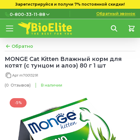
Зарегистрируйся и получи 7% постоянной скидки!
Обратный звонок
0-800-33-11-88
0-800-33-11-88
Бесплатно с городских и
мобильных номеров
Обратно
(097) 133 11 88
MONGE Cat Kitten Влажный корм для
котят (с тунцом и алоэ) 80 г 1 шт
(095) 133 11 88
Арт m70013291
(073) 133 11 88
(0
Отзывов
)
В наличии
-5%