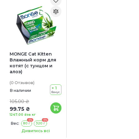
MONGE Cat Kitten
Влажный корм для
котят (с тунцом и
алоэ)
(0
Отзывов
)
+ 1
В наличии
бонус
105.00 ₴
99.75 ₴
1247.00 ₴
за кг
-5%
-5%
Вес:
80 г
320 г
Количество:
1 шт
Дивитись всі
4 шт