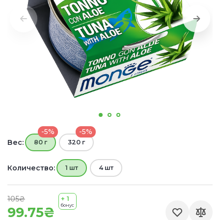
-5%
-5%
Вес:
80 г
320 г
Количество:
1 шт
4 шт
105₴
+ 1
бонус
99.75₴