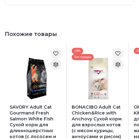
Похожие товары
-25%
-1
Топ продаж
SAVORY Adult Cat
BONACIBO Adult Cat
OR
Gourmand Fresh
Chicken&Rice with
Ki
Salmon White Fish
Anchovy Сухой корм
дл
Сухой корм для
для взрослых котов
п
длинношерстных
(с мясом курицы,
жи
котов (с лососем и
анчоусами и рисом)
ма