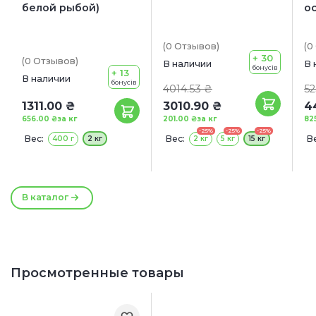
белой рыбой)
о
(0
Отзывов
)
(0
+ 30
(0
Отзывов
)
В наличии
В 
бонусів
+ 13
В наличии
бонусів
4014.53 ₴
52
1311.00 ₴
3010.90 ₴
4
656.00 ₴
за кг
201.00 ₴
за кг
82
-25%
-25%
-25%
Вес:
Вес:
Ве
400 г
2 кг
2 кг
5 кг
15 кг
5
В каталог
Просмотренные товары