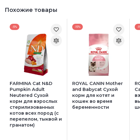
Похожие товары
-5%
-15%
-1
FARMINA Cat N&D
ROYAL CANIN Mother
RO
Pumpkin Adult
and Babycat Сухой
C
Neutered Сухой
корм для котят и
в
корм для взрослых
кошек во время
в
стерилизованных
беременности
ш
котов всех пород (с
перепелом, тыквой и
гранатом)