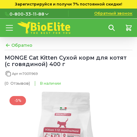
Зарегистрируйся и получи 7% постоянной скидки!
Обратный звонок
0-800-33-11-88
0-800-33-11-88
Бесплатно с городских и
мобильных номеров
Обратно
(097) 133 11 88
MONGE Cat Kitten Сухой корм для котят
(с говядиной) 400 г
(095) 133 11 88
Арт m70011969
(073) 133 11 88
(0
Отзывов
)
В наличии
-5%