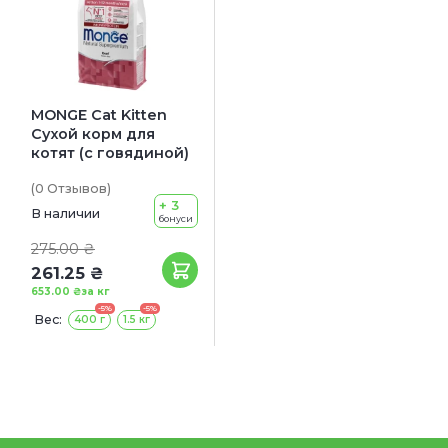
MONGE Cat Kitten
Сухой корм для
котят (с говядиной)
(0
Отзывов
)
+ 3
В наличии
бонуси
275.00 ₴
261.25 ₴
653.00 ₴
за кг
-5%
-5%
Вес:
400 г
1.5 кг