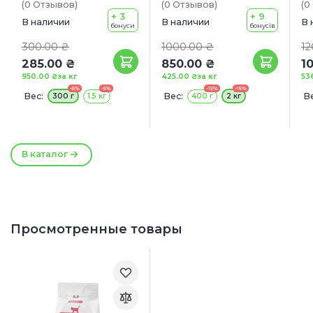
(0
Отзывов
)
(0
Отзывов
)
(0
+ 3
+ 9
В наличии
В наличии
В 
бонуси
бонусів
300.00 ₴
1000.00 ₴
12
285.00 ₴
850.00 ₴
1
950.00 ₴
за кг
425.00 ₴
за кг
53
-5%
-5%
-15%
-15%
Вес:
Вес:
Ве
300 г
1.5 кг
400 г
2 кг
В каталог
Просмотренные товары