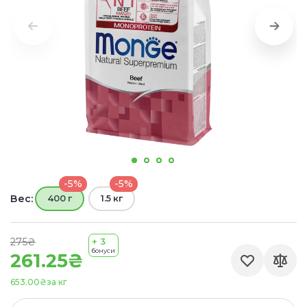
-5%
-5%
Вес:
400 г
1.5 кг
275₴
+ 3
бонуси
261.25₴
653.00₴
за кг