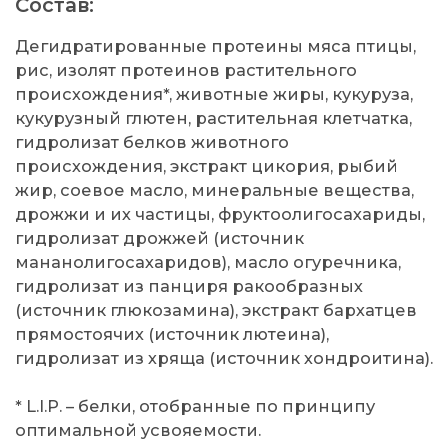
Состав:
Дегидратированные протеины мяса птицы,
рис, изолят протеинов растительного
происхождения*, животные жиры, кукуруза,
кукурузный глютен, растительная клетчатка,
гидролизат белков животного
происхождения, экстракт цикория, рыбий
жир, соевое масло, минеральные вещества,
дрожжи и их частицы, фруктоолигосахариды,
гидролизат дрожжей (источник
мананолигосахаридов), масло огуречника,
гидролизат из панциря ракообразных
(источник глюкозамина), экстракт бархатцев
прямостоячих (источник лютеина),
гидролизат из хряща (источник хондроитина).
* L.I.P. – белки, отобранные по принципу
оптимальной усвояемости.