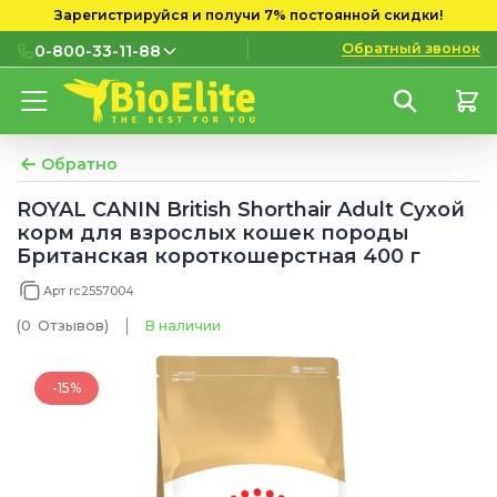
Зарегистрируйся и получи 7% постоянной скидки!
Обратный звонок
0-800-33-11-88
0-800-33-11-88
Бесплатно с городских и
мобильных номеров
Обратно
(097) 133 11 88
ROYAL CANIN British Shorthair Adult Сухой
корм для взрослых кошек породы
(095) 133 11 88
Британская короткошерстная 400 г
(073) 133 11 88
Арт rc2557004
(0
Отзывов
)
В наличии
-15%