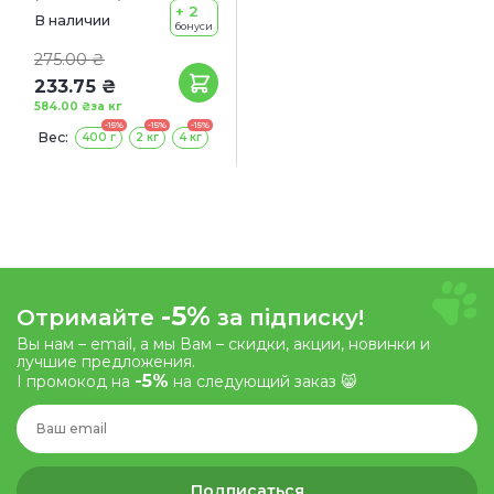
+ 2
В наличии
бонуси
275.00 ₴
233.75 ₴
584.00 ₴
за кг
-15%
-15%
-15%
Вес:
400 г
2 кг
4 кг
-5%
Отримайте
за підписку!
Вы нам – email, а мы Вам – скидки, акции, новинки и
лучшие предложения.
-5%
І промокод на
на следующий заказ 😸
Подписаться