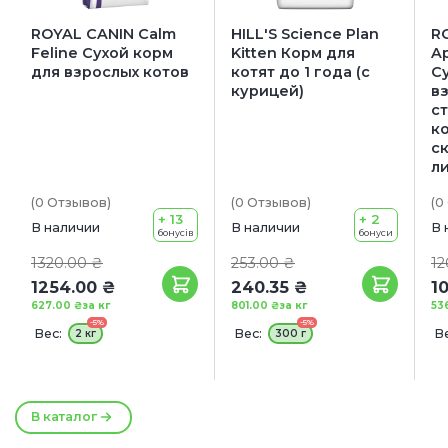
ROYAL CANIN Calm
HILL'S Science Plan
R
Feline Сухой корм
Kitten Корм для
Ap
для взрослых котов
котят до 1 года (с
С
курицей)
в
с
ко
с
л
(0
Отзывов
)
(0
Отзывов
)
(0
+ 13
+ 2
В наличии
В наличии
В 
бонусів
бонуси
1320.00 ₴
253.00 ₴
12
1254.00 ₴
240.35 ₴
1
627.00 ₴
за кг
801.00 ₴
за кг
53
-5%
-5%
Вес:
Вес:
Ве
2 кг
300 г
В каталог