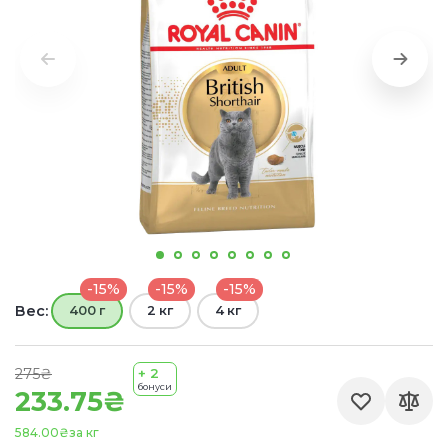
-15%
-15%
-15%
Вес:
400 г
2 кг
4 кг
275₴
+ 2
бонуси
233.75₴
584.00₴
за кг