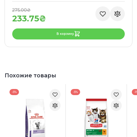
275.00₴
233.75₴
В корзину
Похожие товары
-5%
-5%
-1