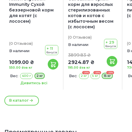
Immunity Сухой
корм для взрослых
ко
беззерновой корм
стерилизованных
п
для котят (с
котов и котов с
(с
лососем)
избыточным весом
(с лососем)
(0
Отзывов
)
+ 29
(0
Отзывов
)
(0
В наличии
бонусів
+ 11
В наличии
В 
бонусів
3899.83 ₴
1099.00 ₴
2924.87 ₴
1
550.00 ₴
за кг
195.00 ₴
за кг
73
-25%
-25%
-25%
Вес:
Вес:
Ве
400 г
2 кг
2 кг
5 кг
15 кг
Сроки годности:
С
Дивитись всі
1
18/09/2026
В каталог
Просмотренные товары