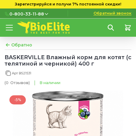
Зарегистрируйся и получи 7% постоянной скидки!
Обратный звонок
0-800-33-11-88
0-800-33-11-88
Бесплатно с городских и
мобильных номеров
Обратно
(097) 133 11 88
BASKERVILLE Влажный корм для котят (с
телятиной и черникой) 400 г
(095) 133 11 88
Арт BS21531
(073) 133 11 88
(0
Отзывов
)
В наличии
-5%