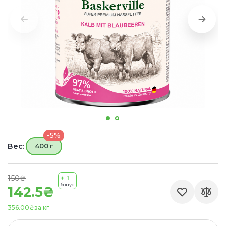
-5%
Вес:
400 г
150₴
+ 1
бонус
142.5₴
356.00₴
за кг