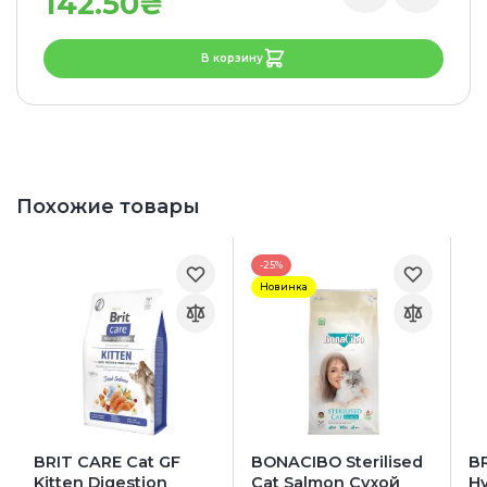
142.50₴
В корзину
Похожие товары
-25%
Новинка
BRIT CARE Cat GF
BONACIBO Sterilised
BR
Kitten Digestion
Cat Salmon Сухой
Hy