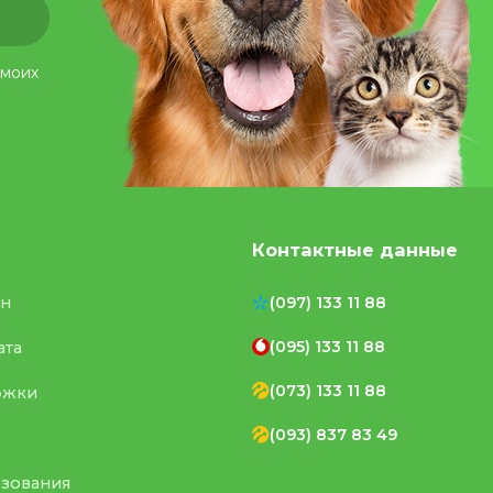
 моих
Контактные данные
ен
(097) 133 11 88
(095) 133 11 88
ата
(073) 133 11 88
ржки
(093) 837 83 49
ьзования