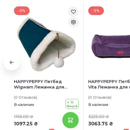
-5%
-5%
HAPPYPEPPY Петбед
HAPPYPEPPY Петб
Wigwam Лежанка для
Vita Лежанка для
собак
(0
Отзывов
)
(0
Отзывов
)
+ 11
В наличии
В наличии
бонусів
1155.00 ₴
3225.00 ₴
1097.25 ₴
3063.75 ₴