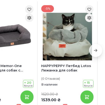
-5%
 Memor-One
HAPPYPEPPY Петбед Lotos
F
ля собак с
Лежанка для собак
д
ческим матрасом
(0
Отзывов
)
(0
+ 20
+ 15
В наличии
В 
бонусів
бонусів
1620.00 ₴
13
₴
1539.00 ₴
1