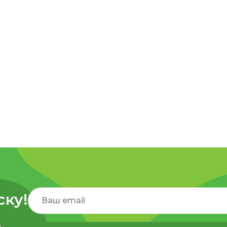
ску!
,