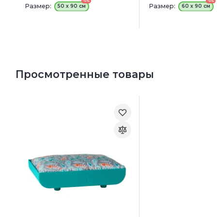
-5%
-5%
Размер:
Размер:
50 х 90 см
60 х 90 см
Просмотренные товары