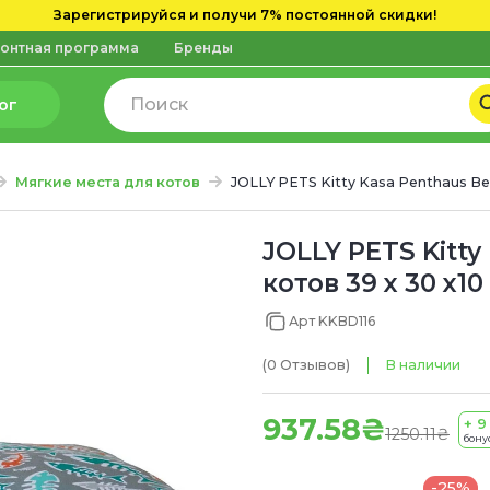
Зарегистрируйся и получи 7% постоянной скидки!
онтная программа
Бренды
ог
Мягкие места для котов
JOLLY PETS Kitty Kasa Penthaus B
JOLLY PETS Kitty
котов 39 х 30 х
Арт KKBD116
(0
Отзывов
)
В наличии
937.58₴
+ 9
1250.11₴
бону
-25%