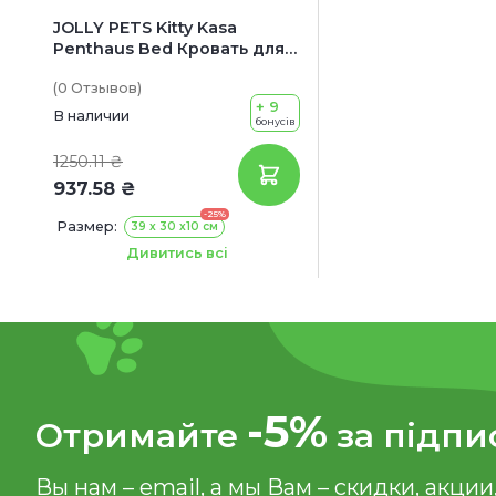
JOLLY PETS Kitty Kasa
Penthaus Bed Кровать для
котов
(0
Отзывов
)
+ 9
В наличии
бонусів
1250.11 ₴
937.58 ₴
-25%
Размер:
39 х 30 х10 см
Цвет:
Сине-зеленый
Дивитись всі
Серо-коричневый
Темно-серый
Белый
-5%
Отримайте
за підпи
Вы нам – email, а мы Вам – скидки, акции