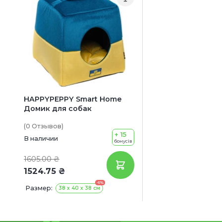
HAPPYPEPPY Smart Home
Домик для собак
(0
Отзывов
)
+ 15
В наличии
бонусів
1605.00 ₴
1524.75 ₴
-5%
Размер:
38 х 40 х 38 см