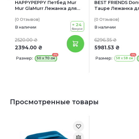
HAPPYPEPPY Петбед Mur
BEST FRIENDS Don
Mur GlaMurr Лежанка для
Taupe Лежанка д
собак
бежевая элегантн
(0
Отзывов
)
(0
Отзывов
)
+ 24
В наличии
В наличии
бонуси
2520.00 ₴
6296.35 ₴
2394.00 ₴
5981.53 ₴
-5%
-5%
Размер:
Размер:
50 х 70 см
58 х 58 см
Просмотренные товары