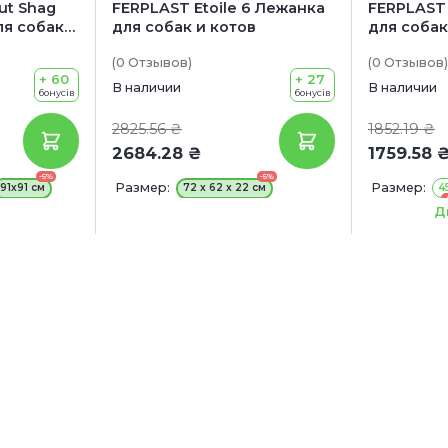
ut Shag
FERPLAST Etoile 6 Лежанка
FERPLAST
ля собак
для собак и котов
для собак
ость
(0
Отзывов
)
(0
Отзывов
)
+ 60
+ 27
В наличии
В наличии
бонусів
бонусів
2825.56 ₴
1852.19 ₴
2684.28 ₴
1759.58 
-5%
-5%
Размер:
Размер:
91х91 см
72 x 62 x 22 см
4
55 x 41 x 15 с
Д
80 x 55 x 20
110 x 70 x 23