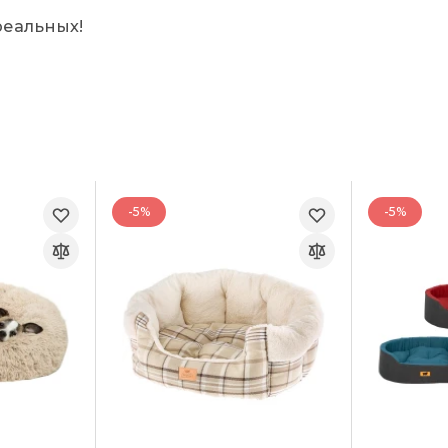
реальных!
-5%
-5%