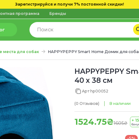
Зарегистрируйся и получи 7% постоянной скидки!
онтная программа
Бренды
ог
е места для собак
HAPPYPEPPY Smart Home Домик для соба
HAPPYPEPPY Sma
40 х 38 см
Арт hp00052
(0
Отзывов
)
В наличии
1524.75₴
+ 15
1605₴
бону
-5%