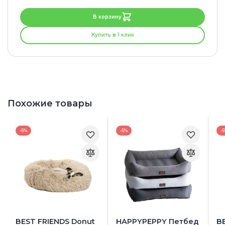
В корзину
Купить в 1 клик
Похожие товары
-5%
-5%
-
BEST FRIENDS Donut
HAPPYPEPPY Петбед
B