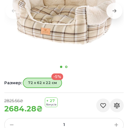
-5%
Размер:
72 x 62 x 22 см
2825.56₴
+ 27
бонусів
2684.28₴