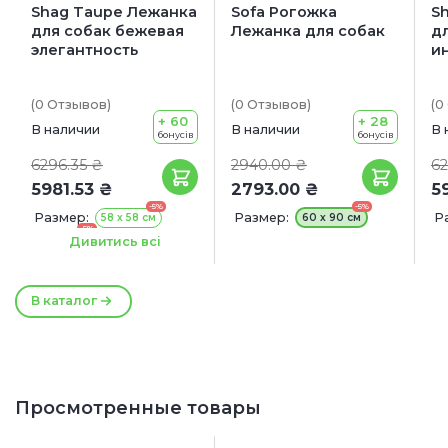
Shag Taupe Лежанка
Sofa Рогожка
S
для собак бежевая
Лежанка для собак
д
элегантность
и
(0
Отзывов
)
(0
Отзывов
)
(0
+ 60
+ 28
В наличии
В наличии
В 
бонусів
бонусів
6296.35 ₴
2940.00 ₴
62
5981.53 ₴
2793.00 ₴
5
-5%
-5%
Размер:
Размер:
Р
58 х 58 см
60 х 90 см
-5%
91х91 см
9
Дивитись всі
В каталог
Просмотренные товары