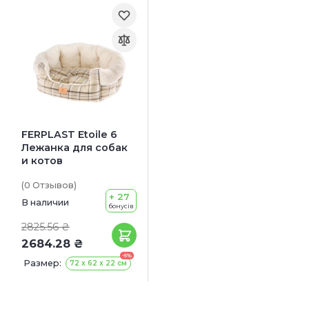
FERPLAST Etoile 6
Лежанка для собак
и котов
(0
Отзывов
)
+ 27
В наличии
бонусів
2825.56 ₴
2684.28 ₴
-5%
Размер:
72 x 62 x 22 см