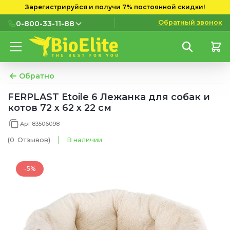
Зарегистрируйся и получи 7% постоянной скидки!
Обратный звонок
0-800-33-11-88
0-800-33-11-88
Бесплатно с городских и
мобильных номеров
Обратно
(097) 133 11 88
FERPLAST Etoile 6 Лежанка для собак и
котов 72 x 62 x 22 см
(095) 133 11 88
Арт 83506098
(073) 133 11 88
(0
Отзывов
)
В наличии
-5%