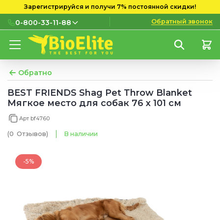
Зарегистрируйся и получи 7% постоянной скидки!
Обратный звонок
0-800-33-11-88
0-800-33-11-88
Бесплатно с городских и
мобильных номеров
Обратно
(097) 133 11 88
BEST FRIENDS Shag Pet Throw Blanket
Мягкое место для собак 76 x 101 см
(095) 133 11 88
Арт bf4760
(073) 133 11 88
(0
Отзывов
)
В наличии
-5%