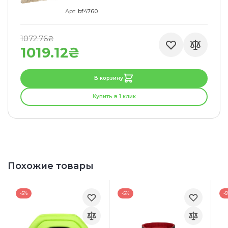
Арт
bf4760
1072.76₴
1019.12₴
В корзину
Купить в 1 клик
Похожие товары
-5%
-5%
-