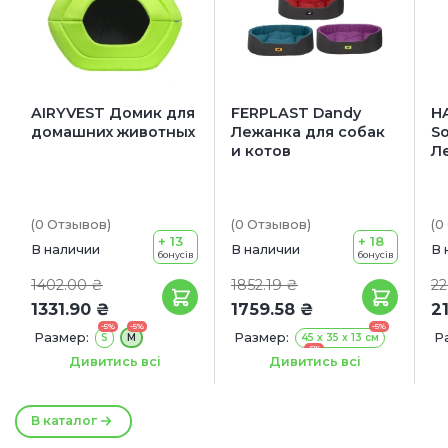
AIRYVEST Домик для
FERPLAST Dandy
H
домашних животных
Лежанка для собак
S
и котов
Л
(0
Отзывов
)
(0
Отзывов
)
(0
+ 13
+ 18
В наличии
В наличии
В 
бонусів
бонусів
1402.00 ₴
1852.19 ₴
22
1331.90 ₴
1759.58 ₴
2
-5%
-5%
-5%
Размер:
Размер:
Р
S
М
45 x 35 x 13 см
-5%
55 x 41 x 15 см
Цвет:
Голубой
Дивитись всі
Дивитись всі
-5%
65 x 46 x 17 см
Салатовый
-5%
80 x 55 x 20 см
-5%
95 x 60 x 23 см
В каталог
-5%
110 x 70 x 23 см