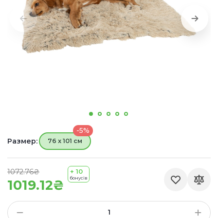
-5%
Размер:
76 x 101 см
1072.76₴
+ 10
бонусів
1019.12₴