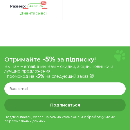
-5%
Размер:
42-50 см
-5%
-5%
44-52 см
50-58 см
Дивитись всі
-5%
-5%
57-65 см
63-71 см
-5%
-5%
69-77 см
77-85 см
-5%
Отримайте
за підписку!
Вы нам – email, а мы Вам – скидки, акции, новинки и
лучшие предложения.
-5%
І промокод на
на следующий заказ 😸
Подписаться
Подписываясь, соглашаюсь на хранение и обработку моих
персональных данных.