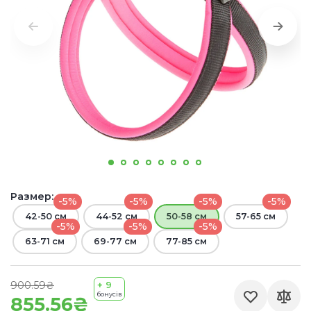
Размер:
-5%
-5%
-5%
-5%
42-50 см
44-52 см
50-58 см
57-65 см
-5%
-5%
-5%
63-71 см
69-77 см
77-85 см
900.59₴
+ 9
бонусів
855.56₴