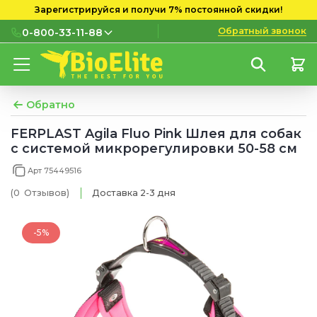
Зарегистрируйся и получи 7% постоянной скидки!
Обратный звонок
0-800-33-11-88
0-800-33-11-88
Бесплатно с городских и
мобильных номеров
Обратно
(097) 133 11 88
FERPLAST Agila Fluo Pink Шлея для собак
с системой микрорегулировки 50-58 см
(095) 133 11 88
Арт 75449516
(073) 133 11 88
(0
Отзывов
)
Доставка 2-3 дня
-5%