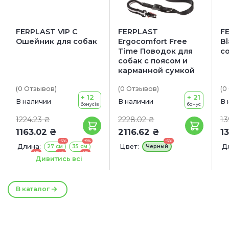
FERPLAST VIP С
FERPLAST
F
Ошейник для собак
Ergocomfort Free
B
Time Поводок для
с
собак с поясом и
карманной сумкой
(0
Отзывов
)
(0
Отзывов
)
(0
+ 12
+ 21
В наличии
В наличии
В 
бонусів
бонус
1224.23 ₴
2228.02 ₴
13
1163.02 ₴
2116.62 ₴
1
-5%
-5%
-5%
Длина:
Цвет:
Д
27 см
35 см
Черный
-5%
-5%
-5%
43 см
45 см
53 см
Ш
Дивитись всі
-5%
-5%
-5%
55 см
63 см
69 см
2
В каталог