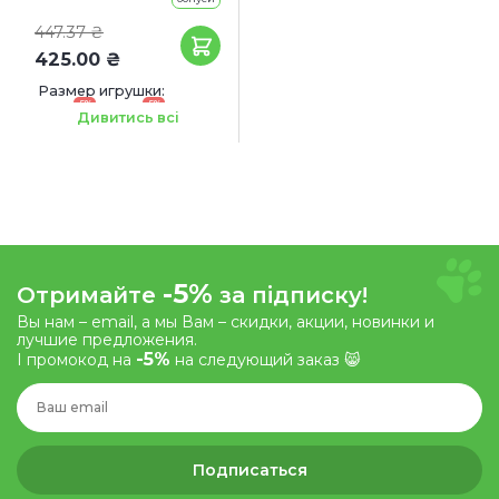
447.37 ₴
425.00 ₴
Размер игрушки:
-5%
-5%
Ø 6 см
Ø 7.5 см
Дивитись всі
-5%
Отримайте
за підписку!
Вы нам – email, а мы Вам – скидки, акции, новинки и
лучшие предложения.
-5%
І промокод на
на следующий заказ 😸
Подписаться