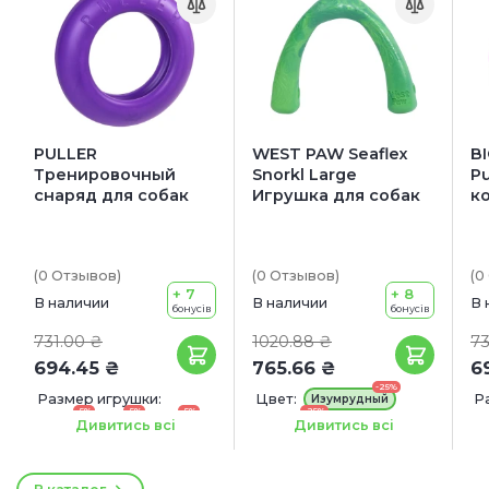
PULLER
WEST PAW Seaflex
B
Тренировочный
Snorkl Large
P
снаряд для собак
Игрушка для собак
к
(0
Отзывов
)
(0
Отзывов
)
(0
+ 7
+ 8
В наличии
В наличии
В 
бонусів
бонусів
731.00 ₴
1020.88 ₴
73
694.45 ₴
765.66 ₴
6
-25%
Размер игрушки:
Цвет:
Р
Изумрудный
-5%
-5%
-5%
-25%
12.5 см
18 см
20 см
Гибискус
1
Дивитись всі
Дивитись всі
-5%
-5%
-25%
Морская волна
28 см
30 см
Размер игрушки: