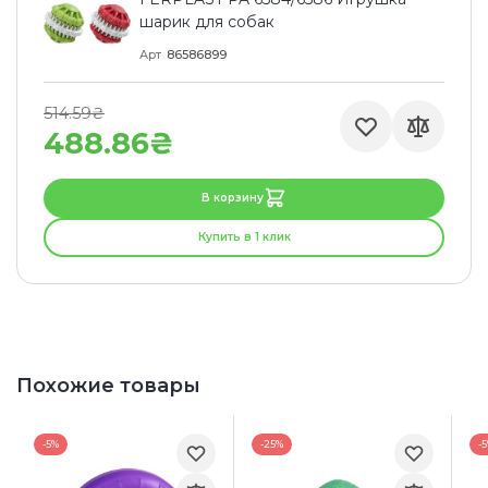
шарик для собак
Арт
86586899
514.59₴
488.86₴
В корзину
Купить в 1 клик
Похожие товары
-5%
-25%
-