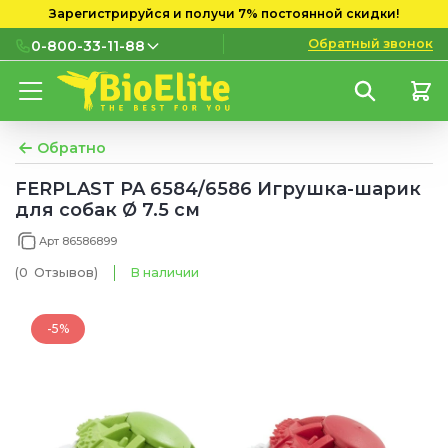
Зарегистрируйся и получи 7% постоянной скидки!
Обратный звонок
0-800-33-11-88
0-800-33-11-88
Бесплатно с городских и
мобильных номеров
Обратно
(097) 133 11 88
FERPLAST PA 6584/6586 Игрушка-шарик
для собак Ø 7.5 см
(095) 133 11 88
Арт 86586899
(073) 133 11 88
(0
Отзывов
)
В наличии
-5%