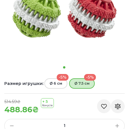
-5%
-5%
Размер игрушки:
Ø 6 см
Ø 7.5 см
514.59₴
+ 5
бонусів
488.86₴