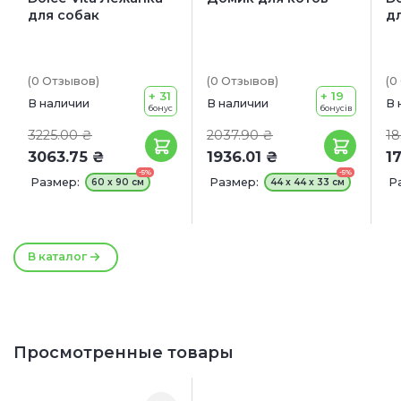
для собак
д
(0
Отзывов
)
(0
Отзывов
)
(0
+ 31
+ 19
В наличии
В наличии
В 
бонус
бонусів
3225.00 ₴
2037.90 ₴
18
3063.75 ₴
1936.01 ₴
1
-5%
-5%
Размер:
Размер:
Р
60 х 90 см
44 x 44 x 33 см
В каталог
Просмотренные товары