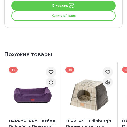
В корзину
Купить в 1 клик
Похожие товары
-5%
-5%
-
HAPPYPEPPY Петбед
FERPLAST Edinburgh
H
Dolce Vita Лежанка
Домик для котов
Do