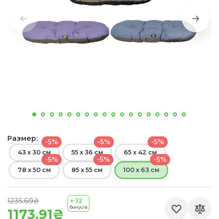
Размер:
-5%
-5%
-5%
43 x 30 см
55 x 36 см
65 x 42 см
-5%
-5%
-5%
78 x 50 см
85 x 55 см
100 x 63 см
1235.69₴
+ 12
бонусів
1173.91₴