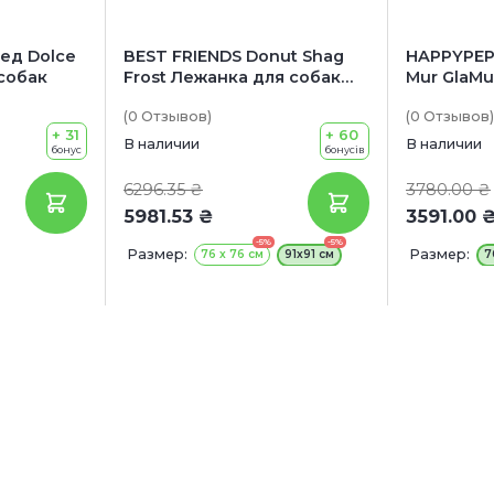
ед Dolce
BEST FRIENDS Donut Shag
HAPPYPEP
 собак
Frost Лежанка для собак
Mur GlaMu
морозный иней
собак
(0
Отзывов
)
(0
Отзывов
)
+ 31
+ 60
В наличии
В наличии
бонус
бонусів
6296.35 ₴
3780.00 ₴
5981.53 ₴
3591.00 
-5%
-5%
Размер:
Размер:
76 х 76 см
91х91 см
7