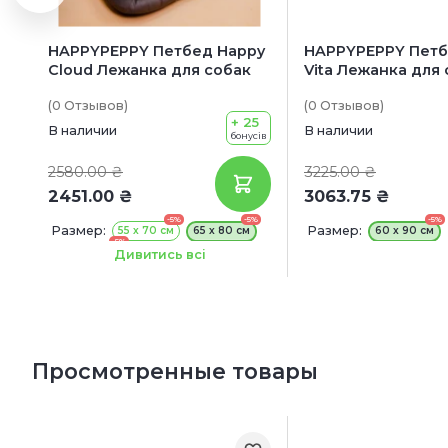
HAPPYPEPPY Петбед Happy
HAPPYPEPPY Петб
Cloud Лежанка для собак
Vita Лежанка для
(0
Отзывов
)
(0
Отзывов
)
+ 25
В наличии
В наличии
бонусів
2580.00 ₴
3225.00 ₴
2451.00 ₴
3063.75 ₴
-5%
-5%
-5%
Размер:
Размер:
55 х 70 см
65 х 80 см
60 х 90 см
-5%
85 x 100 см
Дивитись всі
Просмотренные товары