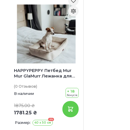
HAPPYPEPPY Петбед Mur
Mur GlaMurr Лежанка для
собак
(0
Отзывов
)
+ 18
В наличии
бонусів
1875.00 ₴
1781.25 ₴
-5%
Размер:
40 х 50 см