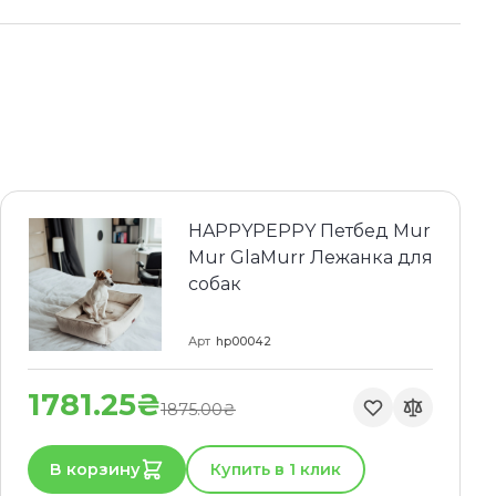
HAPPYPEPPY Петбед Mur
Mur GlaMurr Лежанка для
собак
Арт
hp00042
1781.25₴
1875.00₴
В корзину
Купить в 1 клик