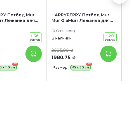
PY Петбед Mur
HAPPYPEPPY Петбед Mur
H
rr Лежанка для
Mur GlaMurr Лежанка для
V
собак
(0
Отзывов
)
(0
+ 36
+ 20
В наличии
В 
бонусів
бонусів
2085.00 ₴
4
₴
1980.75 ₴
4
-5%
-5%
Размер:
Р
0 х 110 см
45 х 60 см