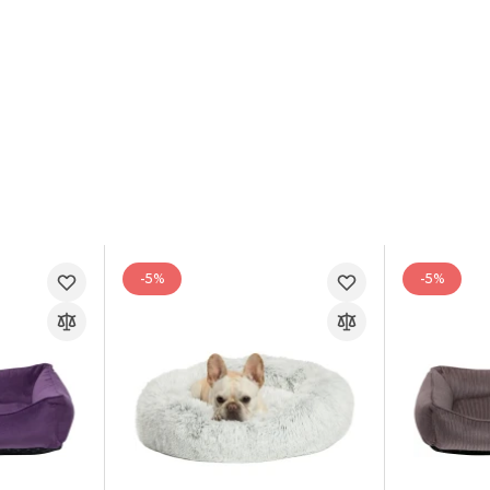
-5%
-5%