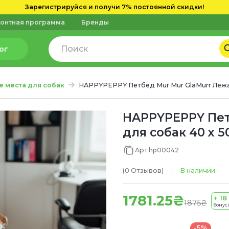
Зарегистрируйся и получи 7% постоянной скидки!
онтная программа
Бренды
ог
е места для собак
HAPPYPEPPY Петбед Mur Mur GlaMurr Лежа
HAPPYPEPPY Пет
для собак 40 х 5
Арт hp00042
(0
Отзывов
)
В наличии
1781.25₴
+ 18
1875₴
бонусі
-5%