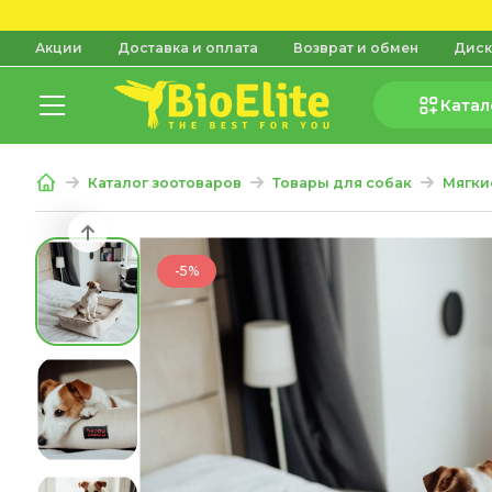
Акции
Доставка и оплата
Возврат и обмен
Диск
Катал
Каталог зоотоваров
Товары для собак
Мягки
-5%