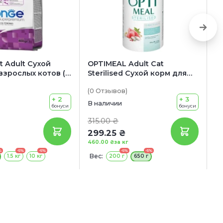
 Adult Сухой
OPTIMEAL Adult Cat
F
взрослых котов (с
Sterilised Сухой корм для
A
взрослых стерилизованных
д
(0
Отзывов
)
(0
котов всех пород (с
с
+ 2
+ 3
индейкой и овсом)
в
В наличии
В 
бонуси
бонуси
т
315.00 ₴
3
299.25 ₴
2
460.00 ₴
за кг
95
%
-5%
-5%
-5%
-5%
Вес:
В
1.5 кг
10 кг
200 г
650 г