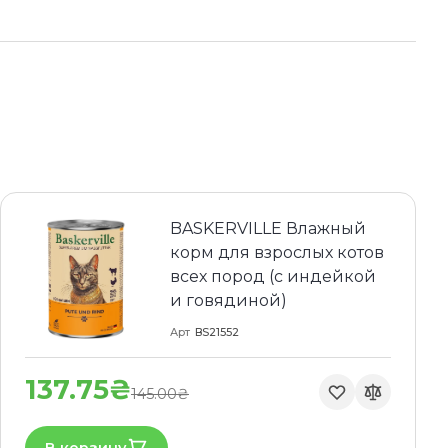
BASKERVILLE Влажный
корм для взрослых котов
всех пород (с индейкой
и говядиной)
Арт
BS21552
137.75₴
145.00₴
В корзину