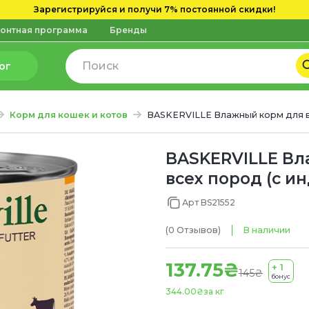
Зарегистрируйся и получи 7% постоянной скидки!
онтная программа
Бренды
ог
Корм для кошек и котов
BASKERVILLE Влажный корм для вз
BASKERVILLE Вл
всех пород (с и
Арт BS21552
(0
Отзывов
)
В наличии
137.75₴
+ 1
145₴
бонус
344.00₴
за кг