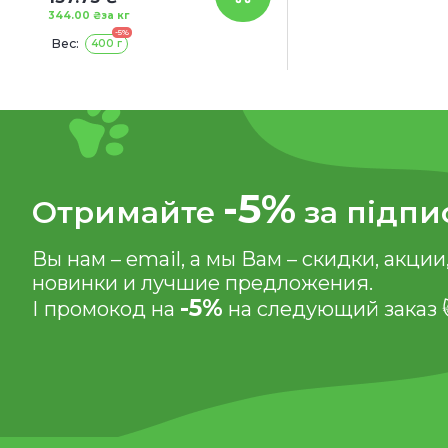
344.00 ₴
за кг
-5%
Вес:
400 г
-5%
Отримайте
за підпи
Вы нам – email, а мы Вам – скидки, акции
новинки и лучшие предложения.
-5%
І промокод на
на следующий заказ 