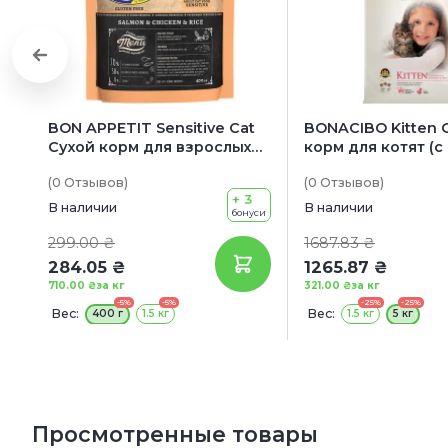
BON APPETIT Sensitive Cat
BONACIBO Kitten 
Сухой корм для взрослых
корм для котят (с
котов с чувствительным
(0
Отзывов
)
(0
Отзывов
)
пищеварением (с лососем,
+ 3
курицей и рисом)
В наличии
В наличии
бонуси
299.00 ₴
1687.83 ₴
284.05 ₴
1265.87 ₴
710.00 ₴
за кг
321.00 ₴
за кг
-5%
-5%
-25%
-25%
Вес:
Вес:
400 г
1.5 кг
1.5 кг
5 кг
Просмотренные товары