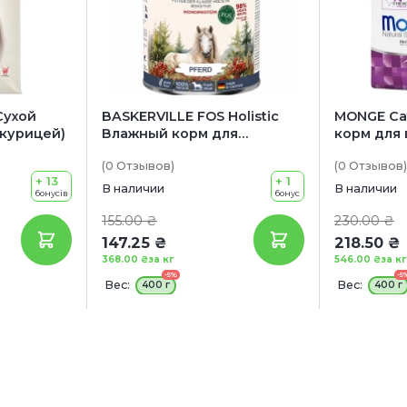
Сухой
BASKERVILLE FOS Holistic
MONGE Cat
 курицей)
Влажный корм для
корм для 
взрослых кошек с
курицей)
(0
Отзывов
)
(0
Отзывов
)
чувствительным
+ 13
+ 1
пищеварением (с кониной)
В наличии
В наличии
бонусів
бонус
155.00 ₴
230.00 ₴
147.25 ₴
218.50 ₴
368.00 ₴
за кг
546.00 ₴
за кг
-5%
-5
Вес:
Вес:
400 г
400 г