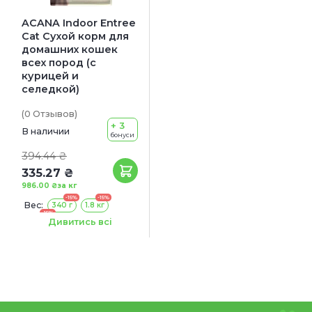
ACANA Indoor Entree
Cat Сухой корм для
домашних кошек
всех пород (с
курицей и
селедкой)
(0
Отзывов
)
+ 3
В наличии
бонуси
394.44 ₴
335.27 ₴
986.00 ₴
за кг
-15%
-15%
Вес:
340 г
1.8 кг
-15%
4.5 кг
Дивитись всі