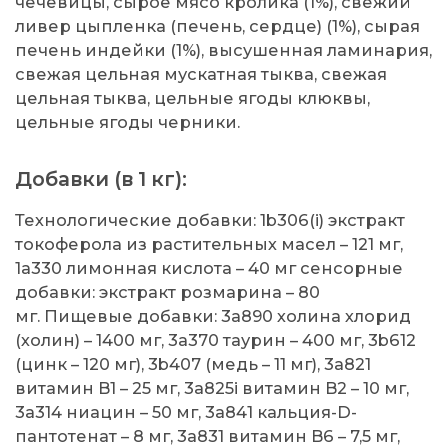
чечевицы, сырое мясо кролика (1%), свежий
ливер цыпленка (печень, сердце) (1%), сырая
печень индейки (1%), высушенная ламинария,
свежая цельная мускатная тыква, свежая
цельная тыква, цельные ягоды клюквы,
цельные ягоды черники.
Добавки (в 1 кг):
Технологические добавки: 1b306(i) экстракт
токоферола из растительных масел – 121 мг,
1a330 лимонная кислота – 40 мг сенсорные
добавки: экстракт розмарина – 80
мг. Пищевые добавки: 3a890 холина хлорид
(холин) – 1400 мг, 3a370 таурин – 400 мг, 3b612
(цинк – 120 мг), 3b407 (медь – 11 мг), 3a821
витамин B1 – 25 мг, 3a825i витамин B2 – 10 мг,
3a314 ниацин – 50 мг, 3a841 кальция-D-
пантотенат – 8 мг, 3a831 витамин B6 – 7,5 мг,