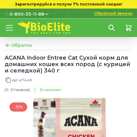
Зарегистрируйся и получи 7% постоянной скидки!
Обратный звонок
0-800-33-11-88
0-800-33-11-88
Бесплатно с городских и
мобильных номеров
Обратно
(097) 133 11 88
ACANA Indoor Entree Cat Сухой корм для
домашних кошек всех пород (с курицей
(095) 133 11 88
и селедкой) 340 г
(073) 133 11 88
Арт a71448
(0
Отзывов
)
В наличии
-15%