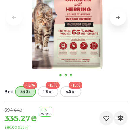
-15%
-15%
-15%
Вес:
340 г
1.8 кг
4.5 кг
394.44₴
+ 3
бонуси
335.27₴
986.00₴
за кг