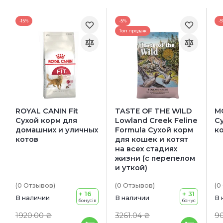
-15%
-5%
-
Топ продаж
ROYAL CANIN Fit
TASTE OF THE WILD
MO
Сухой корм для
Lowland Creek Feline
С
домашних и уличных
Formula Сухой корм
ко
котов
для кошек и котят
на всех стадиях
жизни (с перепелом
и уткой)
(0
Отзывов
)
(0
Отзывов
)
(0
+ 16
+ 31
В наличии
В наличии
В 
бонусів
бонус
1920.00 ₴
3261.04 ₴
9