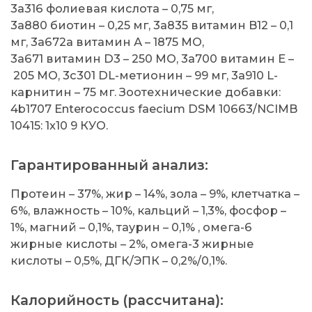
3a316 фолиевая кислота – 0,75 мг,
3a880 биотин – 0,25 мг, 3a835 витамин B12 – 0,1
мг, 3a672a витамин А – 1875 МО,
3a671 витамин D3 – 250 МО, 3a700 витамин Е –
205 МО, 3c301 DL-метионин – 99 мг, 3a910 L-
карнитин – 75 мг. Зоотехнические добавки:
4b1707 Enterococcus faecium DSM 10663/NCIMB
10415: 1x10 9 КУО.
Гарантированный анализ:
Протеин – 37%, жир – 14%, зола – 9%, клетчатка –
6%, влажность – 10%, кальций – 1,3%, фосфор –
1%, магний – 0,1%, таурин – 0,1% , омега-6
жирные кислоты – 2%, омега-3 жирные
кислоты – 0,5%, ДГК/ЭПК – 0,2%/0,1%.
Калорийность (рассчитана):