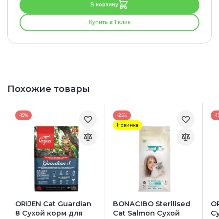
В корзину
Купить в 1 клик
Похожие товары
-15%
-25%
-1
Новинка
ORIJEN Cat Guardian
BONACIBO Sterilised
OR
8 Сухой корм для
Cat Salmon Сухой
С