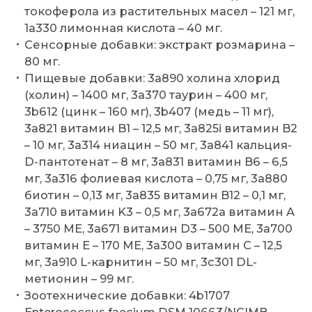
токоферола из растительных масел – 121 мг,
1a330 лимонная кислота – 40 мг.
Сенсорные добавки: экстракт розмарина –
80 мг.
Пищевые добавки: 3a890 холина хлорид
(холин) – 1400 мг, 3a370 таурин – 400 мг,
3b612 (цинк – 160 мг), 3b407 (медь – 11 мг),
3a821 витамин B1 – 12,5 мг, 3a825i витамин B2
– 10 мг, 3a314 ниацин – 50 мг, 3a841 кальция-
D-пантотенат – 8 мг, 3a831 витамин B6 – 6,5
мг, 3a316 фолиевая кислота – 0,75 мг, 3a880
биотин – 0,13 мг, 3a835 витамин B12 – 0,1 мг,
3a710 витамин K3 – 0,5 мг, 3a672a витамин А
– 3750 МЕ, 3a671 витамин D3 – 500 МЕ, 3a700
витамин Е – 170 МЕ, 3a300 витамин C – 12,5
мг, 3a910 L-карнитин – 50 мг, 3c301 DL-
метионин – 99 мг.
Зоотехнические добавки: 4b1707
Enterococcus faecium DSM 10663/NCIMB