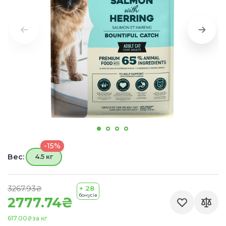
-15%
Вес:
4.5 кг
3267.93₴
+ 28
бонусів
2777.74₴
617.00₴
за кг