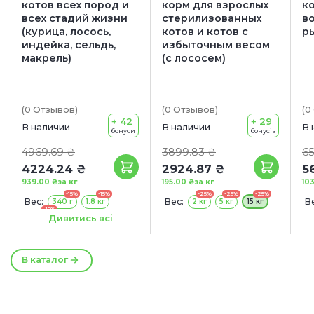
котов всех пород и
корм для взрослых
к
всех стадий жизни
стерилизованных
во
(курица, лосось,
котов и котов с
р
индейка, сельдь,
избыточным весом
макрель)
(с лососем)
(0
Отзывов
)
(0
Отзывов
)
(0
+ 42
+ 29
В наличии
В наличии
В 
бонуси
бонусів
4969.69 ₴
3899.83 ₴
65
4224.24 ₴
2924.87 ₴
5
939.00 ₴
за кг
195.00 ₴
за кг
10
-15%
-15%
-25%
-25%
-25%
Вес:
Вес:
Ве
340 г
1.8 кг
2 кг
5 кг
15 кг
-15%
4.5 кг
5
Дивитись всі
В каталог