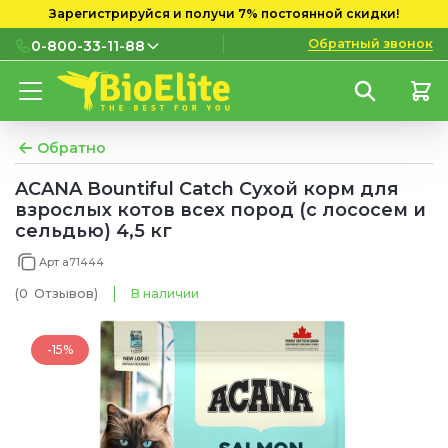
Зарегистрируйся и получи 7% постоянной скидки!
Обратный звонок
0-800-33-11-88
0-800-33-11-88
Бесплатно с городских и
мобильных номеров
Обратно
(097) 133 11 88
ACANA Bountiful Catch Сухой корм для
взрослых котов всех пород (с лососем и
(095) 133 11 88
сельдью) 4,5 кг
(073) 133 11 88
Арт a71444
(0
Отзывов
)
В наличии
-15%