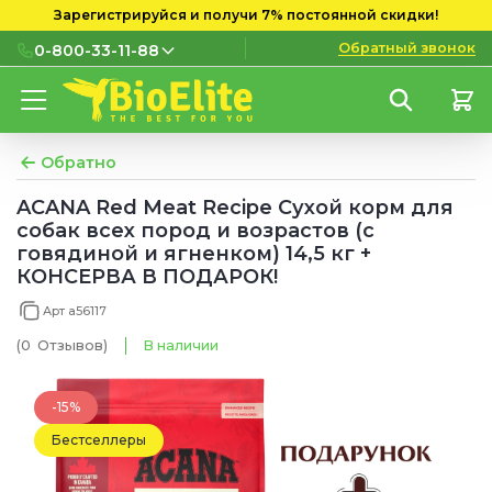
Зарегистрируйся и получи 7% постоянной скидки!
Обратный звонок
0-800-33-11-88
0-800-33-11-88
Бесплатно с городских и
мобильных номеров
Обратно
(097) 133 11 88
ACANA Red Meat Recipe Сухой корм для
собак всех пород и возрастов (с
(095) 133 11 88
говядиной и ягненком) 14,5 кг +
КОНСЕРВА В ПОДАРОК!
(073) 133 11 88
Арт a56117
(0
Отзывов
)
В наличии
-15%
Бестселлеры