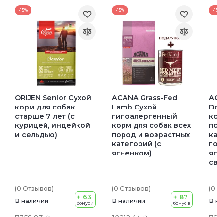
-15%
-15%
-1
ORIJEN Senior Сухой
ACANA Grass-Fed
A
корм для собак
Lamb Сухой
D
старше 7 лет (с
гипоалергенный
к
курицей, индейкой
корм для собак всех
п
и сельдью)
пород и возрастных
ка
категорий (с
г
ягненком)
я
с
(0
Отзывов
)
(0
Отзывов
)
(0
+ 63
+ 87
В наличии
В наличии
В 
бонуси
бонусів