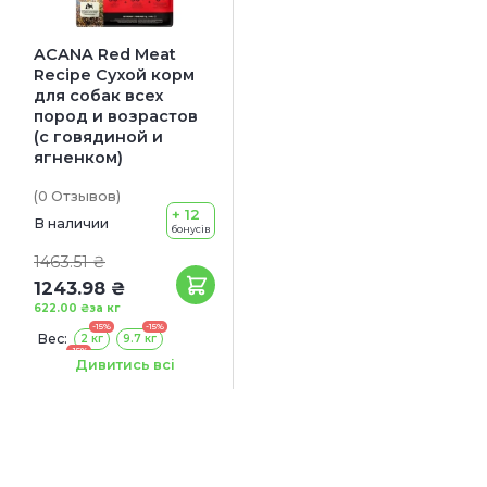
ACANA Red Meat
Recipe Сухой корм
для собак всех
пород и возрастов
(с говядиной и
ягненком)
(0
Отзывов
)
+ 12
В наличии
бонусів
1463.51 ₴
1243.98 ₴
622.00 ₴
за кг
-15%
-15%
Вес:
2 кг
9.7 кг
-15%
14.5 кг
Дивитись всі
Акция:
+ КОНСЕРВА В ПОДАРОК!