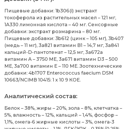
Пищевые добавки: 1b306(i) экстракт
токоферола из растительных масел – 121 мг,
1A330 лимонная кислота – 40 мг. Сенсорные
добавки: экстракт розмарина – 80 мг.
Пищевые добавки: 3b612 (цинк – 105 мг), 3b407
(медь – 11 мг), 3a821 витамин B1 – 14,7 мг, 3a841
кальций-D-пантотенат – 12,5 мг, 3a672a
витамин A – 3750 МЕ, 3a671 витамин D3 – 500
МЕ, 3a700 витамин E – 110 МЕ. Зоотехнические
добавки: 4b1707 Enterococcus faecium DSM
10663/NCIMB 10415: 1 x 10 9 КОЕ.
Аналитический состав:
Белок – 38%, жиры – 20%, зола – 8%, клетчатка –
5%, влажность – 12%, кальций – 1,4%, фосфор –
1,1%, омега-6 жирные кислоты – 3%, омега-3
жирные кислоты – 1,1%, ДГК/ЭПК – 0,35%/0,25%.