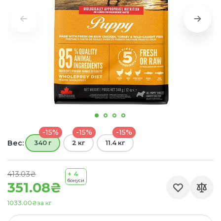
-15%
-15%
-15%
Вес:
340 г
2 кг
11.4 кг
413.03₴
+ 4
бонуси
351.08₴
1033.00₴
за кг