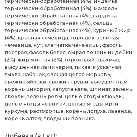
термически-обработанная (4%), индейка
термически-обработанная (4%), макрель
термически обработанная (4%), сардина
термически обработанная (4%), сельдь
термически обработанная (4%), куриный жир
(4%), красная чечевица, горошек, зеленая
чечевица, нут, клетчатка чечевицы, фасоль
пестрая, фасоль белая, сырая печень индейки
(2%), жир минтая (2%), гороховый крахмал,
высушенная ламинария, тыква, мускатная
тыква, кабачок, свежая целая морковь,
свежие яблоки, свежие груши, высушенный
корень цикория, капуста кале, шпинат, зелень
свеклы, зелень репы, целые ягоды клюквы,
целые ягоды черники, целые ягоды ирги,
куркума, расторопша, корень лопуха, лаванда,
корень алтея, плоды шиповника.
Добавки (в 1 кг):