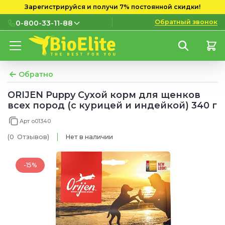
Зарегистрируйся и получи 7% постоянной скидки!
Обратный звонок
0-800-33-11-88
0-800-33-11-88
Бесплатно с городских и
мобильных номеров
Обратно
(097) 133 11 88
ORIJEN Puppy Сухой корм для щенков
всех пород (с курицей и индейкой) 340 г
(095) 133 11 88
Арт o01340
(073) 133 11 88
(0
Отзывов
)
Нет в наличии
-15%