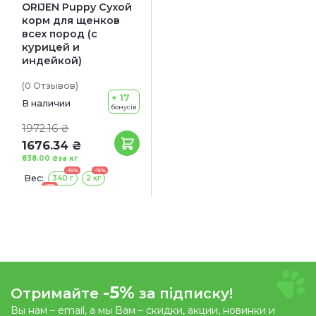
ORIJEN Puppy Сухой
корм для щенков
всех пород (с
курицей и
индейкой)
(0
Отзывов
)
+ 17
В наличии
бонусів
1972.16 ₴
1676.34 ₴
838.00 ₴
за кг
-15%
-15%
Вес:
340 г
2 кг
-15%
11.4 кг
-5%
Отримайте
за підписку!
Вы нам – email, а мы Вам – скидки, акции, новинки и