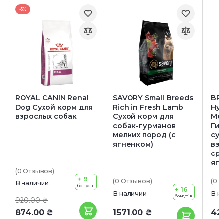
-5%
ROYAL CANIN Renal
SAVORY Small Breeds
B
Dog Сухой корм для
Rich in Fresh Lamb
Hy
взрослых собак
Сухой корм для
M
собак-гурманов
Г
мелких пород (с
с
ягненком)
в
с
я
(0
Отзывов
)
+ 9
(0
Отзывов
)
(0
В наличии
бонусів
+ 16
В наличии
В 
бонусів
920.00 ₴
874.00 ₴
1571.00 ₴
4