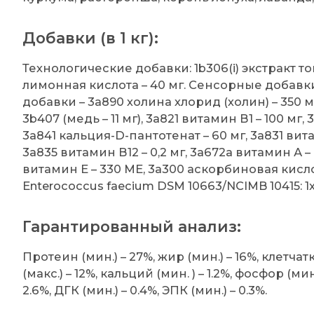
Добавки (в 1 кг):
Технологические добавки: 1b306(i) экстракт то
лимонная кислота – 40 мг. Сенсорные добавки
добавки – 3a890 холина хлорид (холин) – 350 мг,
3b407 (медь – 11 мг), 3a821 витамин В1 – 100 мг,
3a841 кальция-D-пантотенат – 60 мг, 3a831 вита
3a835 витамин В12 – 0,2 мг, 3a672a витамин А –
витамин Е – 330 МЕ, 3а300 аскорбиновая кислот
Enterococcus faecium DSM 10663/NCIMB 10415: 1
Гарантированный анализ:
Протеин (мин.) – 27%, жир (мин.) – 16%, клетчатка
(макс.) – 12%, кальций (мин. ) – 1.2%, фосфор (мин.
2.6%, ДГК (мин.) – 0.4%, ЭПК (мин.) – 0.3%.