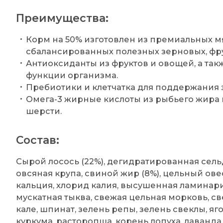
Преимущества:
Корм на 50% изготовлен из премиальных м
сбалансированных полезных зерновых, фру
Антиоксиданты из фруктов и овощей, а т
функции организма.
Пребиотики и клетчатка для поддержания
Омега-3 жирные кислоты из рыбьего жира
шерсти.
Состав:
Сырой лосось (22%), дегидратированная сельд
овсяная крупа, свиной жир (8%), цельный овес
кальция, хлорид калия, высушенная ламинари
мускатная тыква, свежая цельная морковь, св
кале, шпинат, зелень репы, зелень свеклы, яг
куркума, расторопша, корень лопуха, лаванда