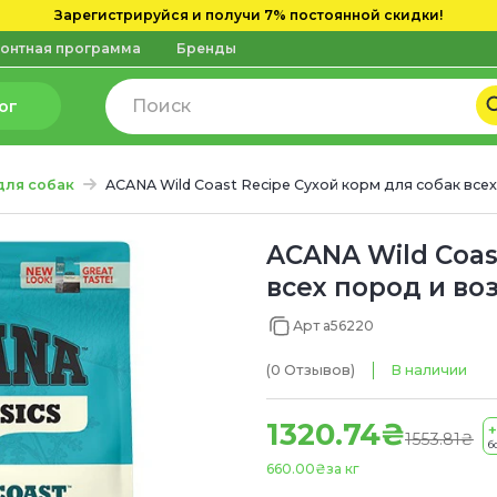
Зарегистрируйся и получи 7% постоянной скидки!
онтная программа
Бренды
ог
для собак
ACANA Wild Coast Recipe Сухой корм для собак всех
ACANA Wild Coas
всех пород и воз
Арт a56220
(0
Отзывов
)
В наличии
1320.74₴
+
1553.81₴
б
660.00₴
за кг