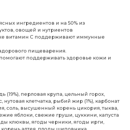
ясных ингредиентов и на 50% из
ктов, овощей и нутриентов
акже витамин С поддерживают иммунные
 здорового пищеварения.
 помогают поддерживать здоровье кожи и
ь (19%), перловая крупа, цельный горох,
, нутовая клетчатка, рыбий жир (1%), карбонат
я, соль, высушенный корень цикория, тыква,
ежие яблоки, свежие груши, цуккини, капуста
оды клюквы, ягоды черники, ягоды ирги,
, корень алтея, плоды шиповника