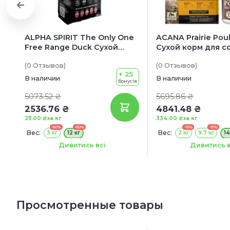
ALPHA SPIRIT The Only One
ACANA Prairie Poul
Free Range Duck Сухой
Сухой корм для с
корм для собак всех пород
пород и возрастов
(0
Отзывов
)
(0
Отзывов
)
и возрастов (с уткой)
курицей)
+ 25
В наличии
В наличии
бонусів
5073.52 ₴
5695.86 ₴
2536.76 ₴
4841.48 ₴
211.00 ₴
за кг
334.00 ₴
за кг
-50%
-50%
-15%
-15%
Вес:
Вес:
3 кг
12 кг
2 кг
9.7 кг
14
Сроки годности:
Акция:
19/08/2026
+ КОНСЕРВА 
Дивитись всі
Дивитись в
Просмотренные товары