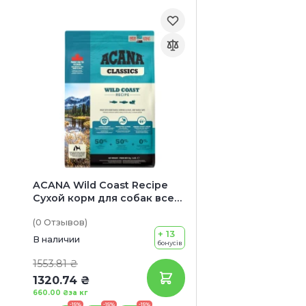
ACANA Wild Coast Recipe
Сухой корм для собак всех
пород и возрастов (с
(0
Отзывов
)
лососем)
+ 13
В наличии
бонусів
1553.81 ₴
1320.74 ₴
660.00 ₴
за кг
-15%
-15%
-15%