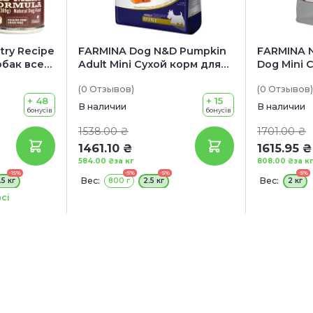
try Recipe
FARMINA Dog N&D Pumpkin
FARMINA N
обак всех
Adult Mini Сухой корм для
Dog Mini 
 (с
взрослых собак мелких
взрослых
(0
Отзывов
)
(0
Отзывов
)
пород (с ягненком, тыквой
миниатюр
+ 48
+ 15
и черникой)
белой шер
В наличии
В наличии
бонусів
бонусів
спирулин
1538.00 ₴
1701.00 ₴
1461.10 ₴
1615.95 ₴
584.00 ₴
за кг
808.00 ₴
за кг
-15%
-5%
-5%
-5%
Вес:
Вес:
.5 кг
800 г
2.5 кг
2 кг
В ПОДАРОК!
сі