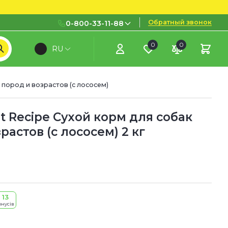
Обратный звонок
0-800-33-11-88
0
0
RU
0-800-33-11-88
Бесплатно с городских и
мобильных номеров
 пород и возрастов (с лососем)
(097) 133 11 88
(095) 133 11 88
t Recipe Сухой корм для собак
растов (с лососем) 2 кг
(073) 133 11 88
 13
онусів