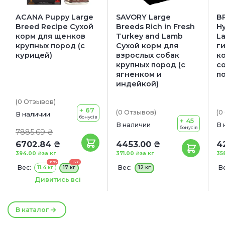
ACANA Puppy Large
SAVORY Large
B
Breed Recipe Сухой
Breeds Rich in Fresh
Hy
корм для щенков
Turkey and Lamb
L
крупных пород (с
Сухой корм для
г
курицей)
взрослых собак
к
крупных пород (с
с
ягненком и
п
индейкой)
(0
Отзывов
)
+ 67
(0
Отзывов
)
(0
В наличии
бонусів
+ 45
В наличии
В 
бонусів
7885.69 ₴
6702.84 ₴
4453.00 ₴
4
394.00 ₴
за кг
371.00 ₴
за кг
35
-15%
-15%
Вес:
Вес:
Ве
11.4 кг
17 кг
12 кг
Акция:
Дивитись всі
+ КОНСЕРВА В ПОДАРОК!
В каталог