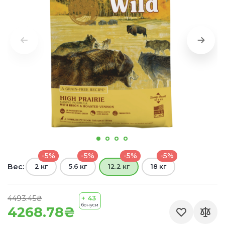
-5%
-5%
-5%
-5%
Вес:
2 кг
5.6 кг
12.2 кг
18 кг
4493.45₴
+ 43
бонуси
4268.78₴