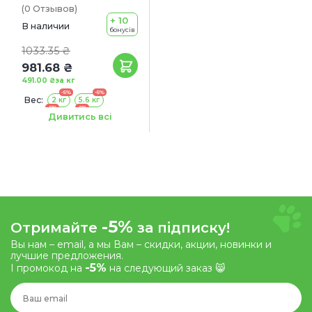
(0
Отзывов
)
+ 10
В наличии
бонусів
1033.35 ₴
981.68 ₴
491.00 ₴
за кг
-5%
-5%
Вес:
2 кг
5.6 кг
-5%
-5%
12.2 кг
18 кг
Дивитись всі
-5%
Отримайте
за підписку!
Вы нам – email, а мы Вам – скидки, акции, новинки и
лучшие предложения.
-5%
І промокод на
на следующий заказ 😸