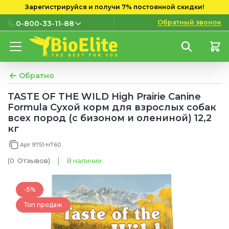
Зарегистрируйся и получи 7% постоянной скидки!
Обратный звонок
0-800-33-11-88
0-800-33-11-88
Бесплатно с городских и
мобильных номеров
Обратно
(097) 133 11 88
TASTE OF THE WILD High Prairie Canine
Formula Сухой корм для взрослых собак
(095) 133 11 88
всех пород (с бизоном и олениной) 12,2
кг
(073) 133 11 88
Арт 9751-HT60
(0
Отзывов
)
В наличии
-5%
Топ продаж