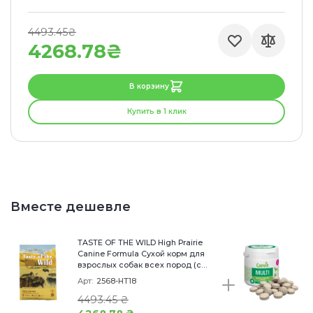
4493.45₴
4268.78₴
В корзину
Купить в 1 клик
Вместе дешевле
TASTE OF THE WILD High Prairie
Canine Formula Сухой корм для
взрослых собак всех пород (с
бизоном и олениной)12,2 кг
Арт:
2568-HT18
4493.45 ₴