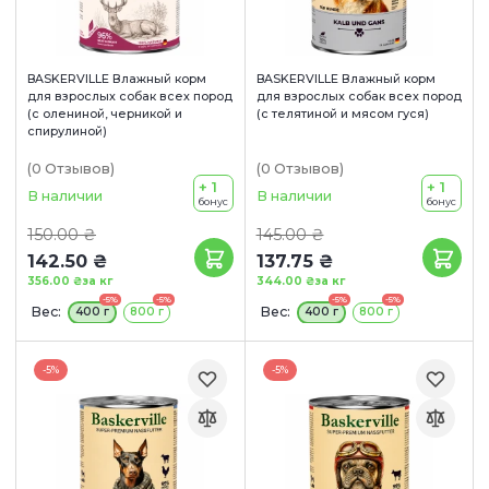
BASKERVILLE Влажный корм
BASKERVILLE Влажный корм
для взрослых собак всех пород
для взрослых собак всех пород
(с олениной, черникой и
(с телятиной и мясом гуся)
спирулиной)
(0
Отзывов
)
(0
Отзывов
)
+ 1
+ 1
В наличии
В наличии
бонус
бонус
150.00 ₴
145.00 ₴
142.50 ₴
137.75 ₴
356.00 ₴
за кг
344.00 ₴
за кг
-5%
-5%
-5%
-5%
Вес:
Вес:
400 г
800 г
400 г
800 г
-5%
-5%