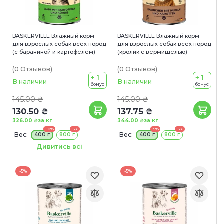
BASKERVILLE Влажный корм
BASKERVILLE Влажный корм
для взрослых собак всех пород
для взрослых собак всех пород
(с бараниной и картофелем)
(кролик с вермишелью)
(0
Отзывов
)
(0
Отзывов
)
+ 1
+ 1
В наличии
В наличии
бонус
бонус
145.00 ₴
145.00 ₴
130.50 ₴
137.75 ₴
326.00 ₴
за кг
344.00 ₴
за кг
-10%
-5%
-5%
-5%
Вес:
Вес:
400 г
800 г
400 г
800 г
Сроки годности:
Дивитись всі
18/10/2026
-5%
-5%