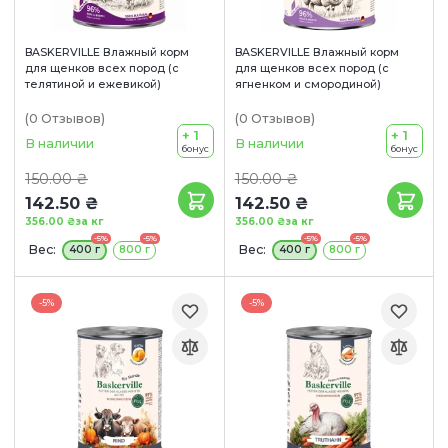
BASKERVILLE Влажный корм
BASKERVILLE Влажный корм
для щенков всех пород (с
для щенков всех пород (с
телятиной и ежевикой)
ягненком и смородиной)
(0
Отзывов
)
(0
Отзывов
)
+ 1
+ 1
В наличии
В наличии
бонус
бонус
150.00 ₴
150.00 ₴
142.50 ₴
142.50 ₴
356.00 ₴
за кг
356.00 ₴
за кг
-5%
-5%
-5%
-5%
Вес:
Вес:
400 г
800 г
400 г
800 г
-5%
-5%