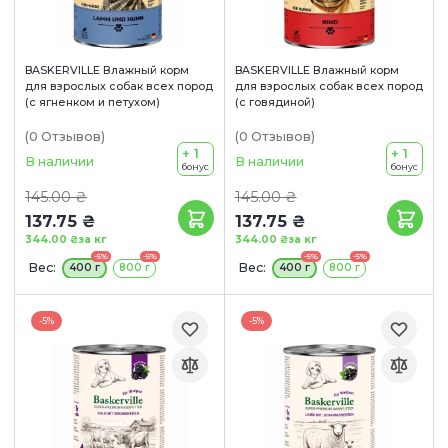
BASKERVILLE Влажный корм
BASKERVILLE Влажный корм
для взрослых собак всех пород
для взрослых собак всех пород
(с ягненком и петухом)
(с говядиной)
(0
Отзывов
)
(0
Отзывов
)
+ 1
+ 1
В наличии
В наличии
бонус
бонус
145.00 ₴
145.00 ₴
137.75 ₴
137.75 ₴
344.00 ₴
за кг
344.00 ₴
за кг
-5%
-5%
-5%
-5%
Вес:
Вес:
400 г
800 г
400 г
800 г
-5%
-5%