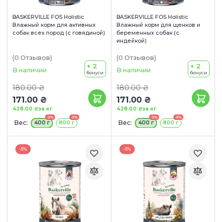
BASKERVILLE FOS Holistic
BASKERVILLE FOS Holistic
Влажный корм для активных
Влажный корм для щенков и
собак всех пород (с говядиной)
беременных собак (с
индейкой)
(0
Отзывов
)
(0
Отзывов
)
+ 2
+ 2
В наличии
В наличии
бонуси
бонуси
180.00 ₴
180.00 ₴
171.00 ₴
171.00 ₴
428.00 ₴
за кг
428.00 ₴
за кг
-5%
-5%
-5%
-5%
Вес:
Вес:
400 г
800 г
400 г
800 г
-5%
-5%