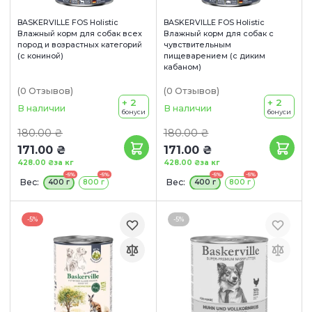
BASKERVILLE FOS Holistic
BASKERVILLE FOS Holistic
Влажный корм для собак всех
Влажный корм для собак с
пород и возрастных категорий
чувствительным
(с кониной)
пищеварением (с диким
кабаном)
(0
Отзывов
)
(0
Отзывов
)
+ 2
+ 2
В наличии
В наличии
бонуси
бонуси
180.00 ₴
180.00 ₴
171.00 ₴
171.00 ₴
428.00 ₴
за кг
428.00 ₴
за кг
-5%
-5%
-5%
-5%
Вес:
Вес:
400 г
800 г
400 г
800 г
-5%
-5%