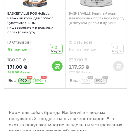
BASKERVILLE FOS Holistic
BASKERVILLE Влажный корм
Влажный корм для собак с
для взрослых собак всех пород
чувствительным
(с петухом, рисом и цуккини)
пищеварением и пожилых
собак (с кенгуру)
(0
Отзывов
)
(0
Отзывов
)
+ 2
+ 2
В наличии
Нет в наличии
бонуси
бонуси
180.00 ₴
229.00 ₴
171.00 ₴
217.55 ₴
428.00 ₴
за кг
272.00 ₴
за кг
-5%
-5%
-5%
-5%
Вес:
Вес:
400 г
800 г
400 г
800 г
Корм для собак бренда Baskerville – весьма
популярный продукт на рынке зоотоваров. Его
охотно покупают многие владельцы четырехлапых