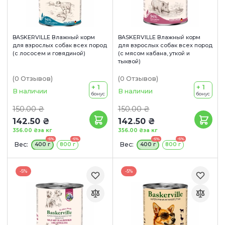
BASKERVILLE Влажный корм
BASKERVILLE Влажный корм
для взрослых собак всех пород
для взрослых собак всех пород
(с лососем и говядиной)
(с мясом кабана, уткой и
тыквой)
(0
Отзывов
)
(0
Отзывов
)
+ 1
+ 1
В наличии
В наличии
бонус
бонус
150.00 ₴
150.00 ₴
142.50 ₴
142.50 ₴
356.00 ₴
за кг
356.00 ₴
за кг
-5%
-5%
-5%
-5%
Вес:
Вес:
400 г
800 г
400 г
800 г
-5%
-5%