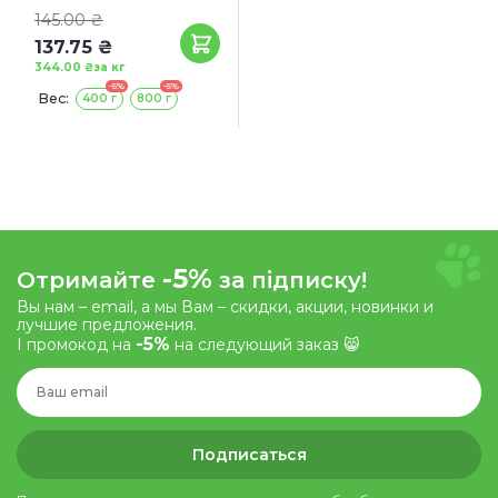
145.00 ₴
137.75 ₴
344.00 ₴
за кг
-5%
-5%
Вес:
400 г
800 г
-5%
Отримайте
за підписку!
Вы нам – email, а мы Вам – скидки, акции, новинки и
лучшие предложения.
-5%
І промокод на
на следующий заказ 😸
Подписаться