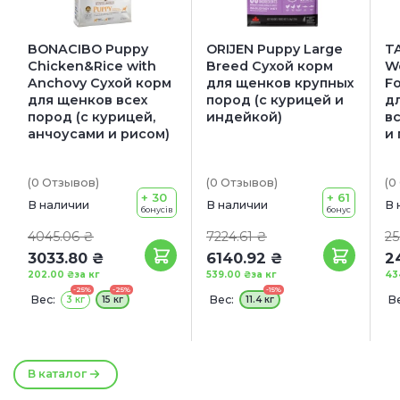
BONACIBO Puppy
ORIJEN Puppy Large
T
Chicken&Rice with
Breed Сухой корм
W
Anchovy Сухой корм
для щенков крупных
F
для щенков всех
пород (с курицей и
д
пород (с курицей,
индейкой)
вс
анчоусами и рисом)
и
(0
Отзывов
)
(0
Отзывов
)
(0
+ 30
+ 61
В наличии
В наличии
В 
бонусів
бонус
4045.06 ₴
7224.61 ₴
25
3033.80 ₴
6140.92 ₴
2
202.00 ₴
за кг
539.00 ₴
за кг
43
-25%
-25%
-15%
Вес:
Вес:
Ве
3 кг
15 кг
11.4 кг
1
С
0
В каталог