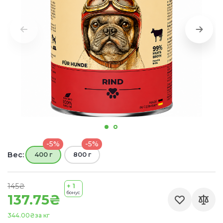
-5%
-5%
Вес:
400 г
800 г
145₴
+ 1
бонус
137.75₴
344.00₴
за кг