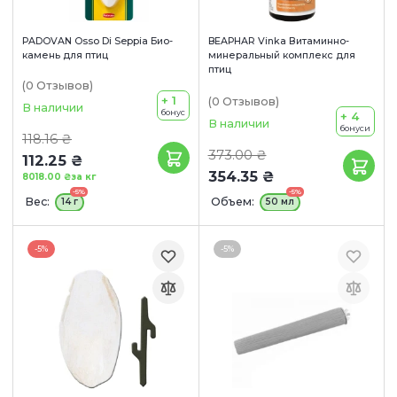
PADOVAN Osso Di Seppia Био-
BEAPHAR Vinka Витаминно-
камень для птиц
минеральный комплекс для
птиц
(0
Отзывов
)
+ 1
(0
Отзывов
)
В наличии
бонус
+ 4
В наличии
бонуси
118.16 ₴
373.00 ₴
112.25 ₴
354.35 ₴
8018.00 ₴
за кг
-5%
-5%
Вес:
Объем:
14 г
50 мл
-5%
-5%