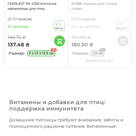
FERPLAST PA 4330 Косточка
NOBBY Камень для сточки
каракатицы для птиц
клюва
(0
Отзывов
)
(0
Отзывов
)
+ 1
+ 2
В наличии
Нет в наличии
бонус
бонуси
144.72 ₴
190.00 ₴
137.48 ₴
180.50 ₴
-5%
-5%
Размер:
Размер:
5 x 1.5 x 12.5 см
22 см
Цвет:
Оранжевый
Дивитись всі
Витамины и добавки для птиц:
поддержка иммунитета
Домашние питомцы требуют внимания, заботы и
полноценного рациона питания. Витаминные
добавки для птиц поддерживают иммунитет и