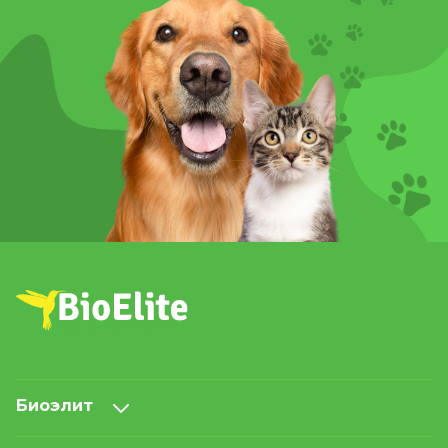
или размножения – в этих и других ситуациях
витамины для птиц благоприятно влияют на
оперение и снижают уровень стресса.
Ветеринары рекомендуют использовать добавки
ежедневно, включая их в повседневный рацион
пернатого друга. Дозировка зависит от типа и
возраста питомца. Предварительно стоит
ознакомиться с составом корма, выбранного для
повседневного питания – возможно, там уже
предусмотрено все необходимое.
Какие витамины понадобятся
На разных этапах жизни птицы ей необходимы
специальные добавки к рациону для поддержки
организма и хорошего самочувствия.
Витамин А. Заботится о здоровье кожи,
улучшает зрение у птиц и усиливает рост
Биоэлит
перьев. Чаще всего применяется курсом во
время линьки или при появлении у птенцов