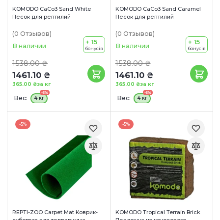
KOMODO CaCo3 Sand White
KOMODO CaCo3 Sand Caramel
Песок для рептилий
Песок для рептилий
(0
Отзывов
)
(0
Отзывов
)
+ 15
+ 15
В наличии
В наличии
бонусів
бонусів
1538.00 ₴
1538.00 ₴
1461.10 ₴
1461.10 ₴
365.00 ₴
за кг
365.00 ₴
за кг
-5%
-5%
Вес:
Вес:
4 кг
4 кг
-5%
-5%
REPTI-ZOO Carpet Mat Коврик-
KOMODO Tropical Terrain Brick