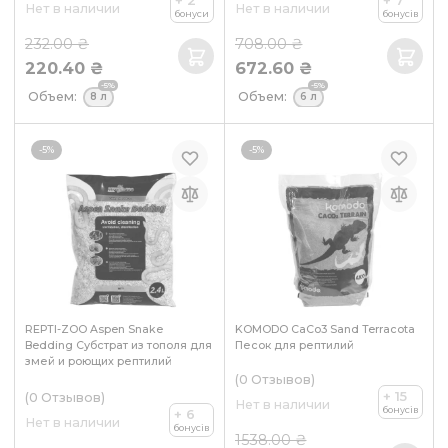
+ 2
+ 7
Нет в наличии
Нет в наличии
бонуси
бонусів
232.00 ₴
708.00 ₴
220.40 ₴
672.60 ₴
-5%
-5%
Объем:
Объем:
8 л
6 л
-5%
-5%
REPTI-ZOO Aspen Snake
KOMODO CaCo3 Sand Terracota
Bedding Субстрат из тополя для
Песок для рептилий
змей и роющих рептилий
(0
Отзывов
)
+ 15
(0
Отзывов
)
Нет в наличии
бонусів
+ 6
Нет в наличии
бонусів
1538.00 ₴