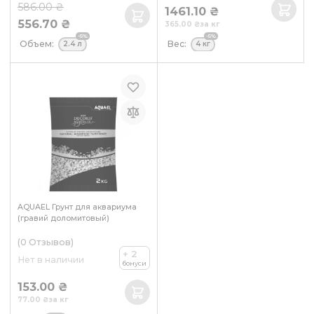
586.00 ₴
1461.10 ₴
556.70 ₴
365.00 ₴
за кг
-5%
-5%
Объем:
Вес:
2.4 л
4 кг
AQUAEL Грунт для аквариума
(гравий доломитовый)
(0
Отзывов
)
+ 2
Нет в наличии
бонуси
153.00 ₴
77.00 ₴
за кг