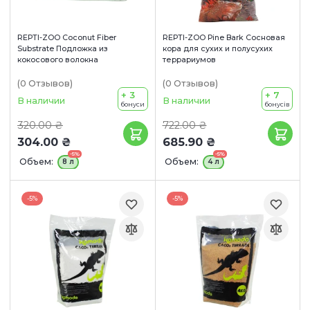
REPTI-ZOO Coconut Fiber
REPTI-ZOO Pine Bark Сосновая
Substrate Подложка из
кора для сухих и полусухих
кокосового волокна
террариумов
(0
Отзывов
)
(0
Отзывов
)
+ 3
+ 7
В наличии
В наличии
бонуси
бонусів
320.00 ₴
722.00 ₴
304.00 ₴
685.90 ₴
-5%
-5%
Объем:
Объем:
8 л
4 л
-5%
-5%