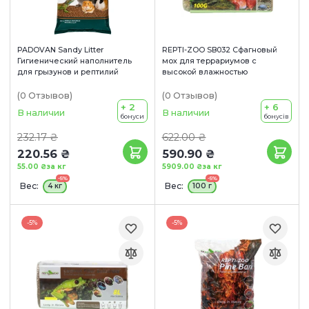
PADOVAN Sandy Litter
REPTI-ZOO SB032 Сфагновый
Гигиенический наполнитель
мох для террариумов с
для грызунов и рептилий
высокой влажностью
(0
Отзывов
)
(0
Отзывов
)
+ 2
+ 6
В наличии
В наличии
бонуси
бонусів
232.17 ₴
622.00 ₴
220.56 ₴
590.90 ₴
55.00 ₴
за кг
5909.00 ₴
за кг
-5%
-5%
Вес:
Вес:
4 кг
100 г
-5%
-5%