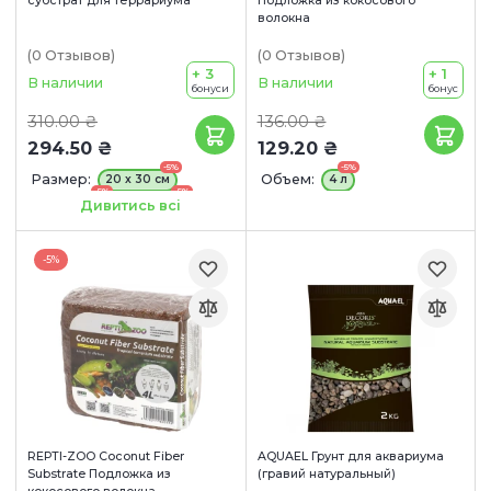
субстрат для террариума
Подложка из кокосового
волокна
(0
Отзывов
)
(0
Отзывов
)
+ 3
+ 1
В наличии
В наличии
бонуси
бонус
310.00 ₴
136.00 ₴
294.50 ₴
129.20 ₴
-5%
-5%
Размер:
Объем:
20 x 30 см
4 л
-5%
-5%
30 x 30 см
45 x 45 см
Дивитись всі
-5%
50 x 30 см
-5%
REPTI-ZOO Coconut Fiber
AQUAEL Грунт для аквариума
Substrate Подложка из
(гравий натуральный)