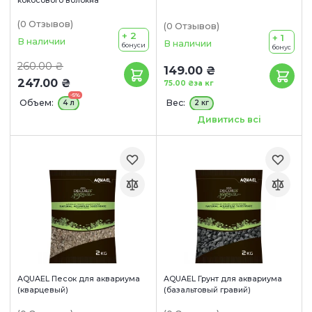
кокосового волокна
(0
Отзывов
)
(0
Отзывов
)
+ 2
+ 1
В наличии
В наличии
бонуси
бонус
260.00 ₴
149.00 ₴
247.00 ₴
75.00 ₴
за кг
-5%
Объем:
Вес:
4 л
2 кг
Размер:
3-5 мм
5-10 мм
Дивитись всі
AQUAEL Песок для аквариума
AQUAEL Грунт для аквариума
(кварцевый)
(базальтовый гравий)