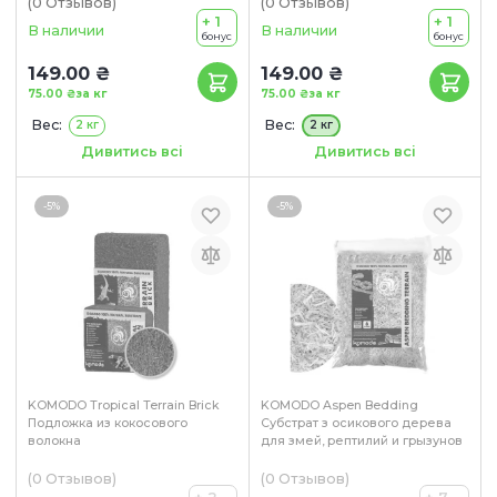
(0
Отзывов
)
(0
Отзывов
)
+ 1
+ 1
В наличии
В наличии
бонус
бонус
149.00 ₴
149.00 ₴
75.00 ₴
за кг
75.00 ₴
за кг
Вес:
Вес:
2 кг
2 кг
Размер:
Размер:
0.4-1.2 мм
2-4 мм
Дивитись всі
Дивитись всі
1.4-2.5 мм
-5%
-5%
KOMODO Tropical Terrain Brick
KOMODO Aspen Bedding
Подложка из кокосового
Субстрат з осикового дерева
волокна
для змей, рептилий и грызунов
(0
Отзывов
)
(0
Отзывов
)