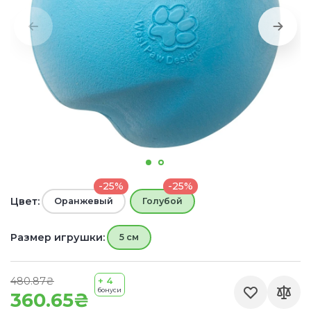
-25%
-25%
Цвет:
Оранжевый
Голубой
Размер игрушки:
5 см
480.87₴
+ 4
бонуси
360.65₴