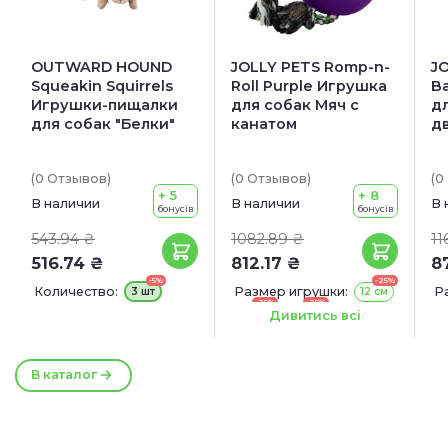
OUTWARD HOUND
JOLLY PETS Romp-n-
J
Squeakin Squirrels
Roll Purple Игрушка
Ba
Игрушки-пищалки
для собак Мяч с
д
для собак "Белки"
канатом
д
(0
Отзывов
)
(0
Отзывов
)
(0
+ 5
+ 8
В наличии
В наличии
В 
бонусів
бонусів
543.94 ₴
1082.89 ₴
11
516.74 ₴
812.17 ₴
8
-5%
-25%
Количество:
Размер игрушки:
Р
3 шт
12 см
-25%
-25%
16 см
22 см
1
Дивитись всі
В каталог