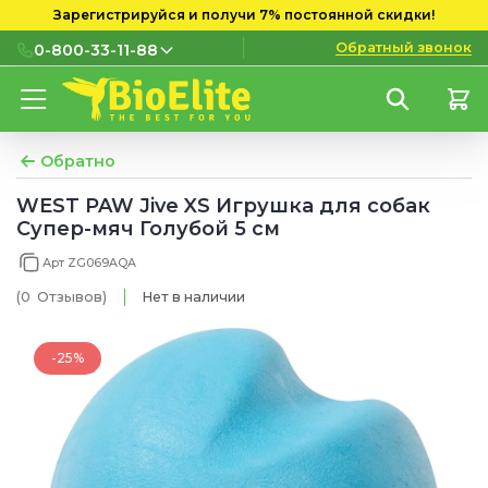
Зарегистрируйся и получи 7% постоянной скидки!
Обратный звонок
0-800-33-11-88
0-800-33-11-88
Бесплатно с городских и
мобильных номеров
Обратно
(097) 133 11 88
WEST PAW Jive XS Игрушка для собак
Супер-мяч Голубой 5 см
(095) 133 11 88
Арт ZG069AQA
(073) 133 11 88
(0
Отзывов
)
Нет в наличии
-25%