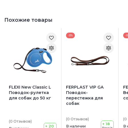
Похожие товары
-5%
-
FLEXI New Classic L
FERPLAST VIP GA
F
Поводок-рулетка
Поводок-
B
для собак до 50 кг
перестежка для
с
собак
(0
Отзывов
)
(0
(0
Отзывов
)
+ 18
+ 20
В наличии
В 
бонусів