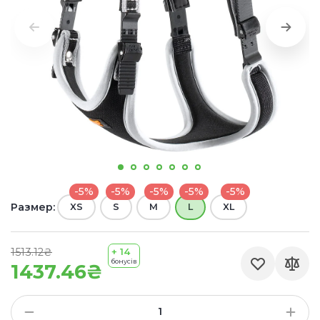
-5%
-5%
-5%
-5%
-5%
Размер:
XS
S
M
L
XL
1513.12₴
+ 14
бонусів
1437.46₴