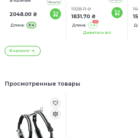
В наличии
бонусів
1928.11 ₴
16
2048.00 ₴
1831.70 ₴
1
-5%
Длина:
Длина:
Д
8 м
2 м
Ширина:
Ш
12 мм
18 мм
Дивитись всі
22 мм
2
В каталог
Просмотренные товары