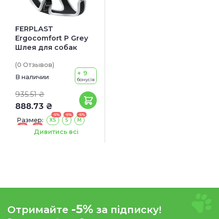
FERPLAST
Ergocomfort P Grey
Шлея для собак
(0
Отзывов
)
+ 9
В наличии
бонусів
935.51 ₴
888.73 ₴
-5%
-5%
-5%
Размер:
XS
S
M
-5%
-5%
L
XL
Дивитись всі
-5%
Отримайте
за підписку!