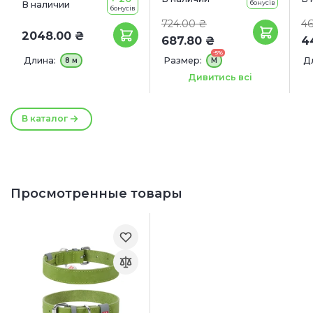
бонусів
В наличии
бонусів
724.00 ₴
46
2048.00 ₴
687.80 ₴
4
-5%
Длина:
Размер:
Д
8 м
М
Длина:
Ш
5 м
Дивитись всі
В каталог
Просмотренные товары