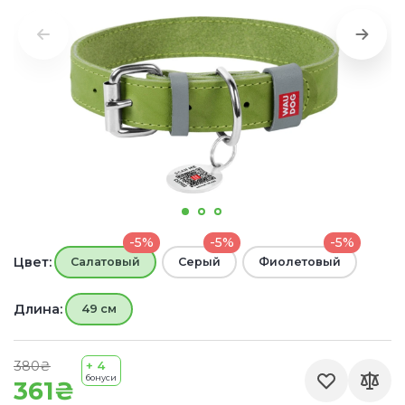
-5%
-5%
-5%
Цвет:
Салатовый
Серый
Фиолетовый
Длина:
49 см
380₴
+ 4
бонуси
361₴