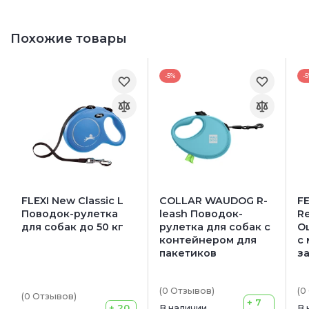
Похожие товары
-5%
-
FLEXI New Classic L
COLLAR WAUDOG R-
F
Поводок-рулетка
leash Поводок-
Re
для собак до 50 кг
рулетка для собак с
О
контейнером для
с
пакетиков
з
(0
Отзывов
)
(0
(0
Отзывов
)
+ 7
+ 20
В наличии
В 