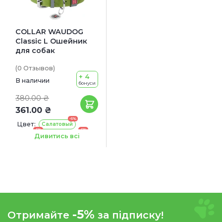
COLLAR WAUDOG
Classic L Ошейник
для собак
(0
Отзывов
)
+ 4
В наличии
бонуси
380.00 ₴
361.00 ₴
-5%
Цвет:
Салатовый
-5%
-5%
Серый
Фиолетовый
Дивитись всі
Длина:
49 см
-5%
Отримайте
за підписку!