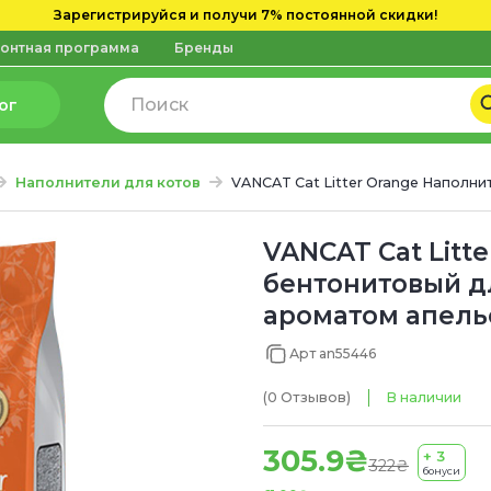
Зарегистрируйся и получи 7% постоянной скидки!
онтная программа
Бренды
ог
Наполнители для котов
VANCAT Cat Litter Orange Наполни
VANCAT Cat Litt
бентонитовый дл
ароматом апельс
Арт an55446
(0
Отзывов
)
В наличии
305.9₴
+ 3
322₴
бонуси