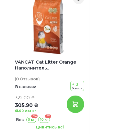
VANCAT Cat Litter Orange
Наполнитель
бентонитовый для
(0
Отзывов
)
кошачьих туалетов (с
+ 3
ароматом апельсина)
В наличии
бонуси
322.00 ₴
305.90 ₴
61.00 ₴
за кг
-5%
-5%
Вес:
5 кг
10 кг
Объем:
6 л
12 л
Дивитись всі