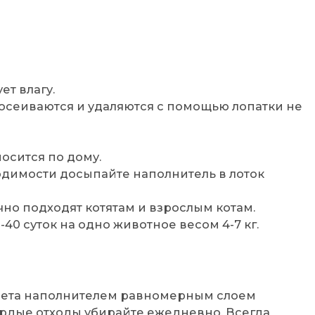
т влагу.
росеиваются и удаляются с помощью лопатки не
осится по дому.
одимости досыпайте наполнитель в лоток
чно подходят котятам и взрослым котам.
-40 суток на одно животное весом 4-7 кг.
:
алета наполнителем равномерным слоем
рдые отходы убирайте ежедневно. Всегда