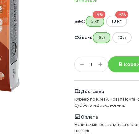
61.00₴
за кг
-5%
-5%
Вес:
5 кг
10 кг
Объем:
6 л
12 л
В корз
Доставка
Курьер по Киеву, Новая Почта (
Субботы и Воскресения.
Оплата
Наличными, безналичная оплат
платеж.